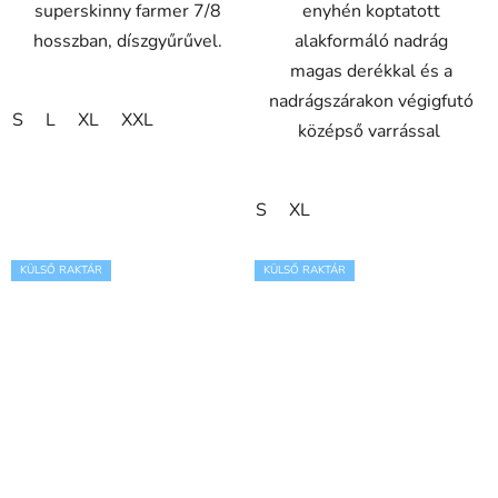
superskinny farmer 7/8
enyhén koptatott
hosszban, díszgyűrűvel.
alakformáló nadrág
magas derékkal és a
nadrágszárakon végigfutó
S
L
XL
XXL
középső varrással
S
XL
KÜLSŐ RAKTÁR
KÜLSŐ RAKTÁR