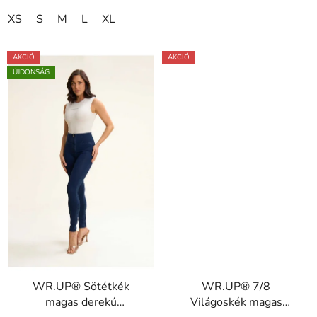
XS
S
M
L
XL
AKCIÓ
AKCIÓ
ÚJDONSÁG
WR.UP® Sötétkék
WR.UP® 7/8
magas derekú
Világoskék magas