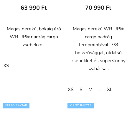
63 990 Ft
70 990 Ft
Magas derekú, bokáig érő
Magas derekú WR.UP®
WR.UP® nadrág cargo
cargo nadrág
zsebekkel.
terepmintával, 7/8
hosszúsággal, oldalsó
zsebekkel és superskinny
XS
szabással.
XS
S
M
L
XL
KÜLSŐ RAKTÁR
KÜLSŐ RAKTÁR