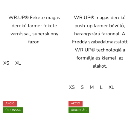
WR.UP® Fekete magas
WR.UP® magas derekú
derekú farmer fekete
push-up farmer bővülő,
varrással, superskinny
harangszárú fazonnal. A
fazon.
Freddy szabadalmaztatott
WR.UP® technológiája
formálja és kiemeli az
XS
XL
alakot.
XS
S
M
L
XL
AKCIÓ
AKCIÓ
ÚJDONSÁG
ÚJDONSÁG