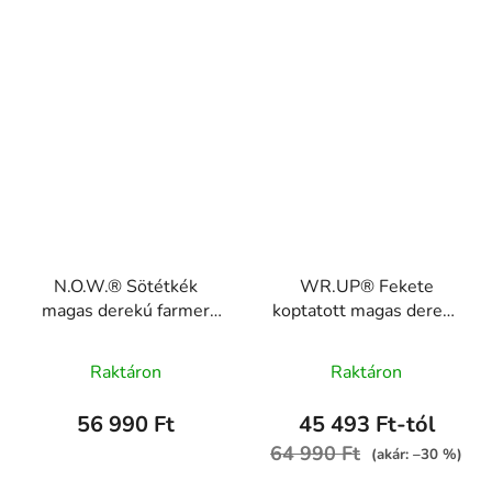
N.O.W.® Sötétkék
WR.UP® Fekete
magas derekú farmer
koptatott magas derekú
sárga varrással,
farmer gombokkal
gombokkal ,
RE(MOVE)
Raktáron
Raktáron
NOW1HC002ORG, J0Y
WRUP2HF235, N
56 990 Ft
45 493 Ft-tól
64 990 Ft
(akár: –30 %)