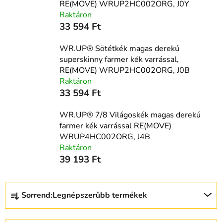
RE(MOVE) WRUP2HC002ORG, J0Y
Raktáron
33 594 Ft
WR.UP® Sötétkék magas derekú
superskinny farmer kék varrással,
RE(MOVE) WRUP2HC002ORG, J0B
Raktáron
33 594 Ft
WR.UP® 7/8 Világoskék magas derekú
farmer kék varrással RE(MOVE)
WRUP4HC002ORG, J4B
Raktáron
39 193 Ft
T
Sorrend:
Legnépszerűbb termékek
e
r