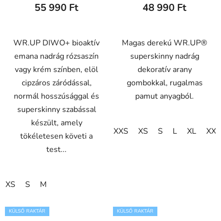
55 990 Ft
48 990 Ft
WR.UP DIWO+ bioaktív
Magas derekú WR.UP®
emana nadrág rózsaszín
superskinny nadrág
vagy krém színben, elöl
dekoratív arany
cipzáros záródással,
gombokkal, rugalmas
normál hosszúsággal és
pamut anyagból.
superskinny szabással
készült, amely
XXS
XS
S
L
XL
XXL
tökéletesen követi a
test...
XS
S
M
KÜLSŐ RAKTÁR
KÜLSŐ RAKTÁR