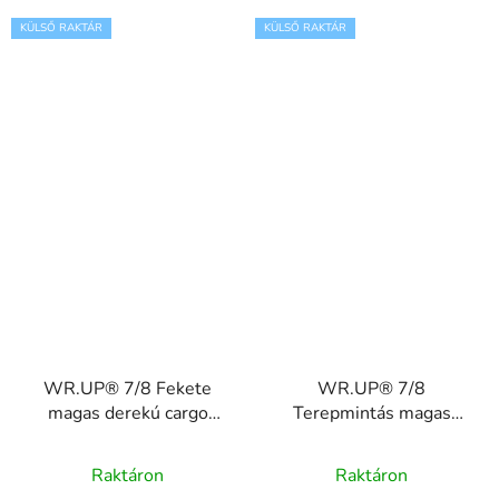
KÜLSŐ RAKTÁR
KÜLSŐ RAKTÁR
WR.UP® 7/8 Fekete
WR.UP® 7/8
magas derekú cargo
Terepmintás magas
farmer, WRUP4HS452
derekú cargo nadrág
WRUP4HS449, M95M
Raktáron
Raktáron