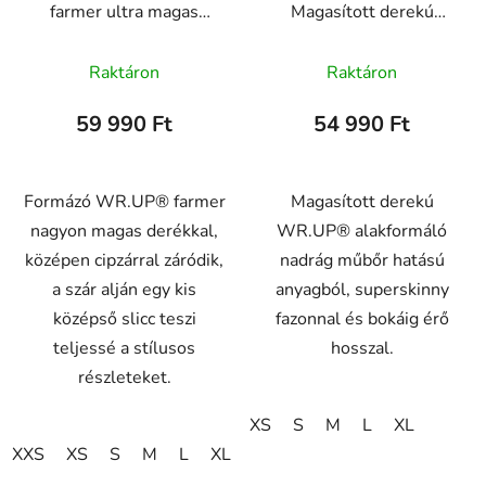
farmer ultra magas
Magasított derekú
derékkal és sliccel a
műbőr nadrág
szárvégeknél,
gombokkal,
Raktáron
Raktáron
WRUP4SHF311, J0Y
WRUP4MC006PKK
59 990 Ft
54 990 Ft
Formázó WR.UP® farmer
Magasított derekú
nagyon magas derékkal,
WR.UP® alakformáló
középen cipzárral záródik,
nadrág műbőr hatású
a szár alján egy kis
anyagból, superskinny
középső slicc teszi
fazonnal és bokáig érő
teljessé a stílusos
hosszal.
részleteket.
XS
S
M
L
XL
XXS
XS
S
M
L
XL