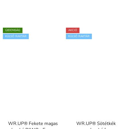
ÚJDONSÁG
AKCIÓ
KÜLSŐ RAKTÁR
KÜLSŐ RAKTÁR
WR.UP® Fekete magas
WR.UP® Sötétkék