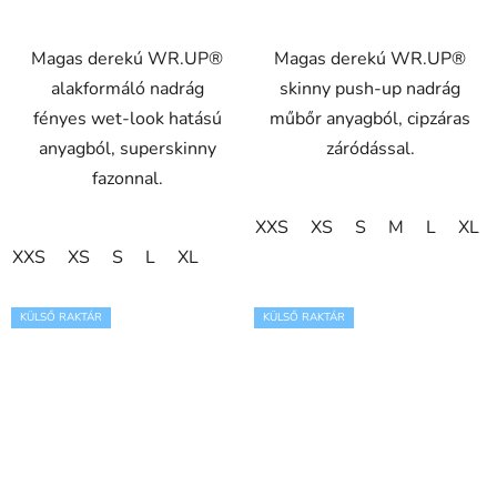
Magas derekú WR.UP®
Magas derekú WR.UP®
alakformáló nadrág
skinny push-up nadrág
fényes wet-look hatású
műbőr anyagból, cipzáras
anyagból, superskinny
záródással.
fazonnal.
XXS
XS
S
M
L
XL
XXS
XS
S
L
XL
KÜLSŐ RAKTÁR
KÜLSŐ RAKTÁR