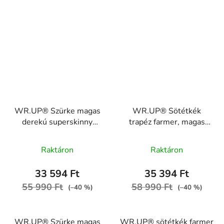
WR.UP® Szürke magas
WR.UP® Sötétkék
derekú superskinny
trapéz farmer, magas
farmer fekete varrással,
derekú, cipzárral
RE(MOVE)
RE(MOVE)
Raktáron
Raktáron
WRUP2HC002ORG,
WRUP38HS2623, J0B
J3N
33 594 Ft
35 394 Ft
55 990 Ft
58 990 Ft
(–40 %)
(–40 %)
WR.UP® Szürke magas
WR.UP® sötétkék farmer