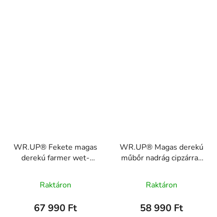
WR.UP® Fekete magas
WR.UP® Magas derekú
derekú farmer wet-
műbőr nadrág cipzárral,
look hatással
skinny
WRUP2BHF249
WRUP1HC006PREC
Raktáron
Raktáron
67 990 Ft
58 990 Ft