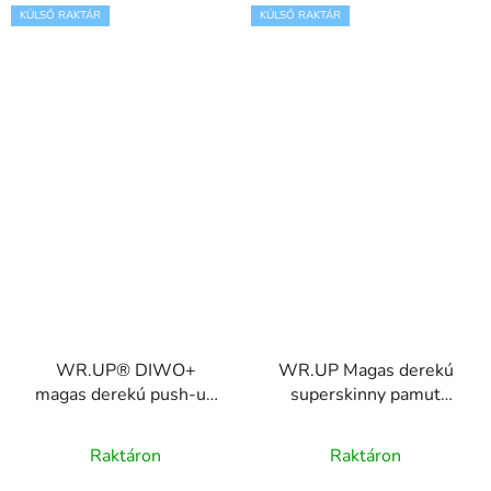
KÜLSŐ RAKTÁR
KÜLSŐ RAKTÁR
WR.UP® DIWO+
WR.UP Magas derekú
magas derekú push-up
superskinny pamut
nadrág, superskinny
nadrág arany gombokkal
WRUP2HC005REC
WRUP2BHS2518
Raktáron
Raktáron