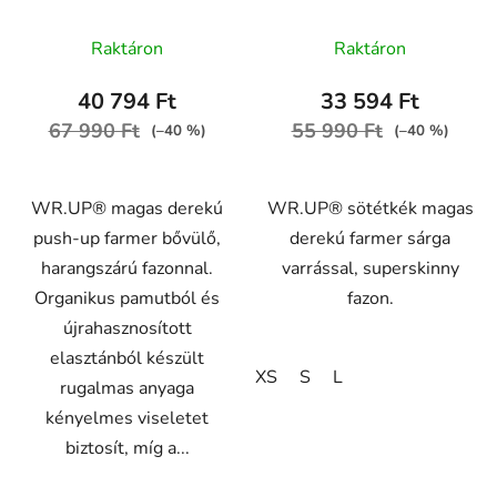
gombokkal RE(MOVE)
superskinny farmer
WRUP11BHC002ORG
sárga varrással,
Raktáron
Raktáron
RE(MOVE)
WRUP2HC002ORG,
40 794 Ft
33 594 Ft
J0Y
67 990 Ft
55 990 Ft
(–40 %)
(–40 %)
WR.UP® magas derekú
WR.UP® sötétkék magas
push-up farmer bővülő,
derekú farmer sárga
harangszárú fazonnal.
varrással, superskinny
Organikus pamutból és
fazon.
újrahasznosított
elasztánból készült
XS
S
L
rugalmas anyaga
kényelmes viseletet
biztosít, míg a...