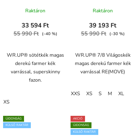
superskinny farmer kék
derekú farmer kék
varrással, RE(MOVE)
varrással RE(MOVE)
Raktáron
Raktáron
WRUP2HC002ORG,
WRUP4HC002ORG,
J0B
J4B
33 594 Ft
39 193 Ft
55 990 Ft
55 990 Ft
(–40 %)
(–30 %)
WR.UP® sötétkék magas
WR.UP® 7/8 Világoskék
derekú farmer kék
magas derekú farmer kék
varrással, superskinny
varrással RE(MOVE)
fazon.
XXS
XS
S
M
XL
XS
ÚJDONSÁG
AKCIÓ
KÜLSŐ RAKTÁR
ÚJDONSÁG
KÜLSŐ RAKTÁR