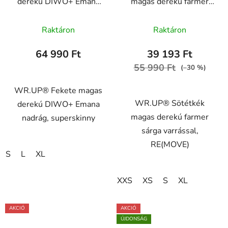
derekú DIWO+ Emana
magas derekú farmer
nadrág
sárga varrással,
A
WRUP2HC005REC, N
RE(MOVE)
Raktáron
Raktáron
termék
WRUP1HC002ORG,
J0Y
átlagos
64 990 Ft
39 193 Ft
értékelése
55 990 Ft
(–30 %)
5-
ből
WR.UP® Fekete magas
WR.UP® Sötétkék
5,0
derekú DIWO+ Emana
magas derekú farmer
csillag.
nadrág, superskinny
sárga varrással,
RE(MOVE)
S
L
XL
XXS
XS
S
XL
AKCIÓ
AKCIÓ
ÚJDONSÁG