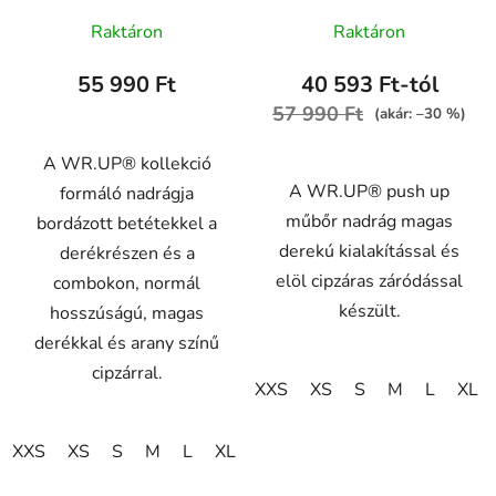
WRUP2HHF332
WRUP2HC006PREC
Raktáron
Raktáron
55 990 Ft
40 593 Ft-tól
57 990 Ft
(akár: –30 %)
A WR.UP® kollekció
A WR.UP® push up
formáló nadrágja
műbőr nadrág magas
bordázott betétekkel a
derekú kialakítással és
derékrészen és a
elöl cipzáras záródással
combokon, normál
készült.
hosszúságú, magas
derékkal és arany színű
cipzárral.
XXS
XS
S
M
L
XL
XXS
XS
S
M
L
XL