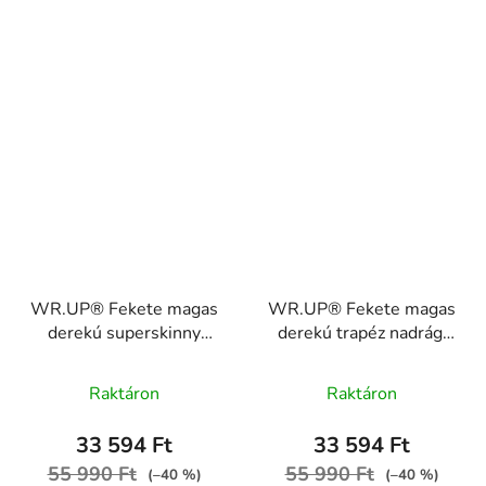
WR.UP® Fekete magas
WR.UP® Fekete magas
derekú superskinny
derekú trapéz nadrág,
farmer fekete varrással,
pamut
RE(MOVE)
WRUP11HC001ORG,
Raktáron
Raktáron
WRUP2HC002ORG,
N
J7N
33 594 Ft
33 594 Ft
55 990 Ft
55 990 Ft
(–40 %)
(–40 %)