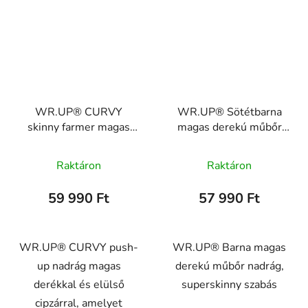
WR.UP® CURVY
WR.UP® Sötétbarna
skinny farmer magas
magas derekú műbőr
derekú,
nadrág, superskinny
WRUP1HC002NS
RE(MOVE)
Raktáron
Raktáron
WRUP2HC006PREC,
M12
59 990 Ft
57 990 Ft
WR.UP® CURVY push-
WR.UP® Barna magas
up nadrág magas
derekú műbőr nadrág,
derékkal és elülső
superskinny szabás
cipzárral, amelyet