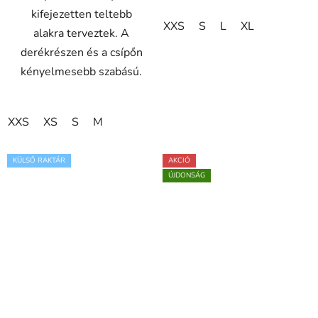
kifejezetten teltebb
XXS
S
L
XL
alakra terveztek. A
derékrészen és a csípőn
kényelmesebb szabású.
XXS
XS
S
M
KÜLSŐ RAKTÁR
AKCIÓ
ÚJDONSÁG