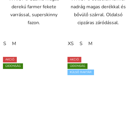
derekú farmer fekete
nadrág magas derékkal és
varrással, superskinny
bővülő szárral. Oldalsó
fazon.
cipzáras záródással.
S
M
XS
S
M
AKCIÓ
AKCIÓ
ÚJDONSÁG
ÚJDONSÁG
KÜLSŐ RAKTÁR