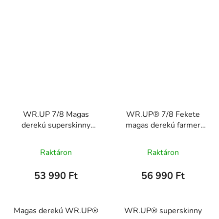
WR.UP 7/8 Magas
WR.UP® 7/8 Fekete
derekú superskinny
magas derekú farmer
farmer díszgyűrűvel,
díszvarrással,
WRUP4HS2504
WRUP4HF408, J7N
Raktáron
Raktáron
53 990 Ft
56 990 Ft
Magas derekú WR.UP®
WR.UP® superskinny