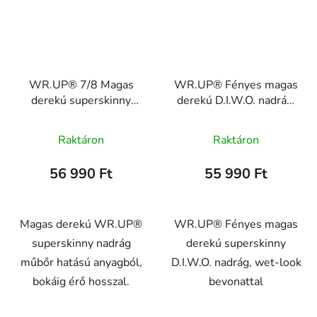
WR.UP® 7/8 Magas
WR.UP® Fényes magas
derekú superskinny
derekú D.I.W.O. nadrág,
műbőr nadrág,
WRUP2HS424
WRUP4HC006P
Raktáron
Raktáron
56 990 Ft
55 990 Ft
Magas derekú WR.UP®
WR.UP® Fényes magas
superskinny nadrág
derekú superskinny
műbőr hatású anyagból,
D.I.W.O. nadrág, wet-look
bokáig érő hosszal.
bevonattal