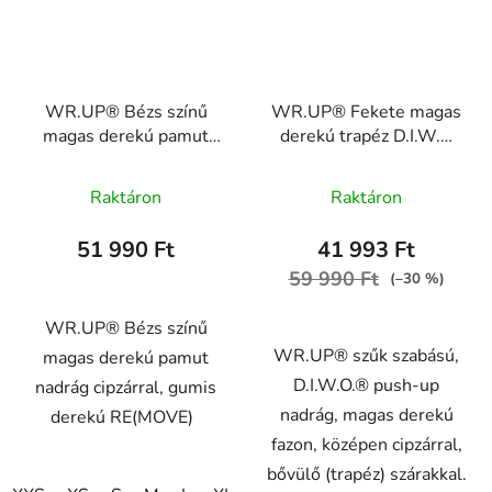
WR.UP® Bézs színű
WR.UP® Fekete magas
magas derekú pamut
derekú trapéz D.I.W.O
nadrág cipzárral, gumis
nadrág RE(MOVE)
derekú RE(MOVE)
WRUP11HF2526, N
Raktáron
Raktáron
WRUP2HF327, M35
51 990 Ft
41 993 Ft
59 990 Ft
(–30 %)
WR.UP® Bézs színű
WR.UP® szűk szabású,
magas derekú pamut
D.I.W.O.® push-up
nadrág cipzárral, gumis
nadrág, magas derekú
derekú RE(MOVE)
fazon, középen cipzárral,
bővülő (trapéz) szárakkal.