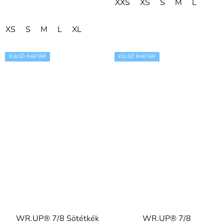
XXS
XS
S
M
L
XS
S
M
L
XL
KÜLSŐ RAKTÁR
KÜLSŐ RAKTÁR
WR.UP® 7/8 Sötétkék
WR.UP® 7/8