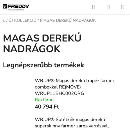
Ugrás
Keresés
KOSÁR
a
fő
Kezdőlap
/
ÚJ KOLLEKCIÓ
/
MAGAS DEREKÚ NADRÁGOK
tartalomhoz
MAGAS DEREKÚ
NADRÁGOK
Legnépszerűbb termékek
WR.UP® Magas derekú trapéz farmer,
gombokkal RE(MOVE)
WRUP11BHC002ORG
Raktáron
40 794 Ft
WR.UP® Sötétkék magas derekú
superskinny farmer sárga varrással,