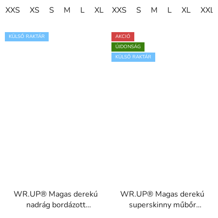
XXS
XS
S
M
L
XL
XXS
S
M
L
XL
XXL
KÜLSŐ RAKTÁR
AKCIÓ
ÚJDONSÁG
KÜLSŐ RAKTÁR
WR.UP® Magas derekú
WR.UP® Magas derekú
nadrág bordázott
superskinny műbőr
betétekkel
nadrág,