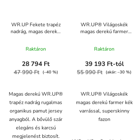
WR.UP Fekete trapéz
WR.UP® Világoskék
nadrág, magas derekú,
magas derekú farmer
pamut
kék varrással,
WRUP38HS2624, N
RE(MOVE)
Raktáron
Raktáron
WRUP2HC002ORG,
J4B
28 794 Ft
39 193 Ft-tól
47 990 Ft
55 990 Ft
(–40 %)
(akár: –30 %)
Magas derekú WR.UP®
WR.UP® Világoskék
trapéz nadrág rugalmas
magas derekú farmer kék
organikus pamut jersey
varrással, superskinny
anyagból. A bővülő szár
fazon
elegáns és karcsú
megjelenést biztosít.