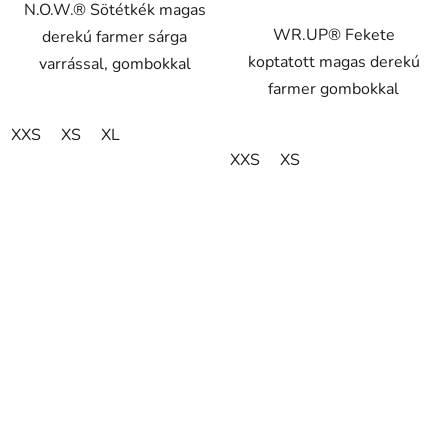
N.O.W.® Sötétkék magas
WR.UP® Fekete
derekú farmer sárga
koptatott magas derekú
varrással, gombokkal
farmer gombokkal
XXS
XS
XL
XXS
XS