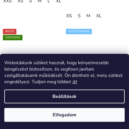
XXS
XS
S
M
L
XL
XS
S
M
XL
AKCIÓ
KÜLSŐ RAKTÁR
ÚJDONSÁG
Weboldalunk sütiket használ, hogy kényelmesebb
böngészést biztosítson, és segítsen javítani
szolgáltatásaink működését. Ön döntheti el, mely sütiket
engedélyezi. Tudjon meg többet
itt
Beállítások
Elfogadom
WR.UP® 7/8 Fekete
WR.UP® Világosbarna