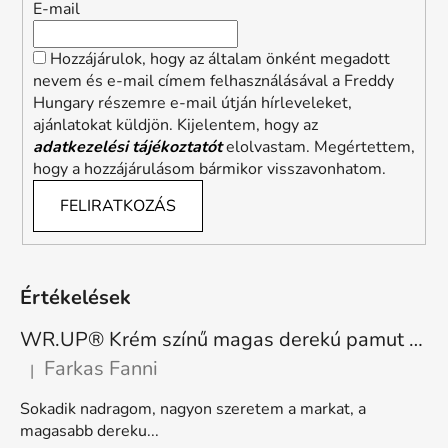
E-mail
Hozzájárulok, hogy az általam önként megadott
nevem és e-mail címem felhasználásával a Freddy
Hungary részemre e-mail útján hírleveleket,
ajánlatokat küldjön. Kijelentem, hogy az
adatkezelési tájékoztatót
elolvastam. Megértettem,
hogy a hozzájárulásom bármikor visszavonhatom.
FELIRATKOZÁS
Értékelések
WR.UP® Krém színű magas derekú pamut nadrág RE(MOVE) WRUP1HC001ORG, Z40
Farkas Fanni
|
A termék értékelése 5-ből 5 csillag.
Sokadik nadragom, nagyon szeretem a markat, a
magasabb dereku...