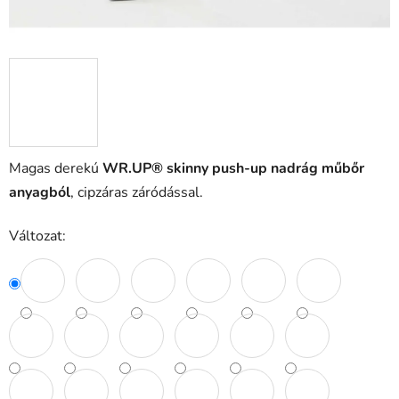
Magas derekú
WR.UP® skinny push-up nadrág műbőr
anyagból
, cipzáras záródással.
Változat: