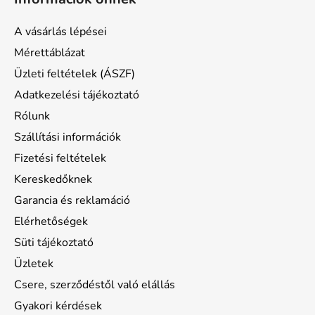
b
l
A vásárlás lépései
é
Mérettáblázat
c
Üzleti feltételek (ÁSZF)
Adatkezelési tájékoztató
Rólunk
Szállítási információk
Fizetési feltételek
Kereskedőknek
Garancia és reklamáció
Elérhetőségek
Süti tájékoztató
Üzletek
Csere, szerződéstől való elállás
Gyakori kérdések