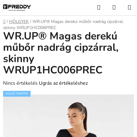
Ugrás
Keresés
KOSÁR
a
fő
Kezdőlap
/
HÖLGYEK
/
WR.UP® Magas derekú műbőr nadrág cipzárral,
tartalomhoz
skinny WRUP1HC006PREC
WR.UP® Magas derekú
műbőr nadrág cipzárral,
skinny
WRUP1HC006PREC
A
Nincs értékelés
Ugrás az értékeléshez
termék
KÜLSŐ RAKTÁR
átlagos
értékelése
5-
ből
0,0