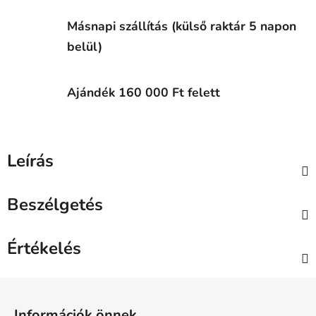
Másnapi szállítás (külső raktár 5 napon
belül)
Ajándék 160 000 Ft felett
Leírás
Beszélgetés
Értékelés
L
á
Információk önnek