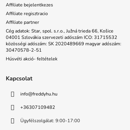
Affiliate bejelentkezes
Affiliate regisztracio
Affiliate partner
Cég adatok: Star, spol. s.r.o., Južná trieda 66, Košice
04001 Szlovákia szervezeti adószám ICO: 31715532
közösségi adószám: SK 2020489669 magyar adószám:
30470578-2-51
Húsvéti akció- feltételek
Kapcsolat
info
@
freddyhu.hu
+36307109482
Ügyfélszolgálat: 9:00-17:00