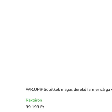
WR.UP® Sötétkék magas derekú farmer sárg
Raktáron
39 193 Ft