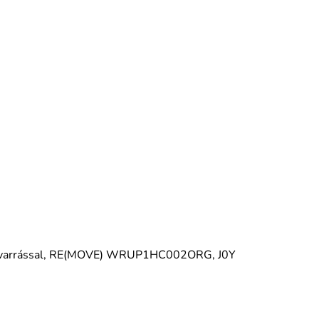
a varrással, RE(MOVE) WRUP1HC002ORG, J0Y