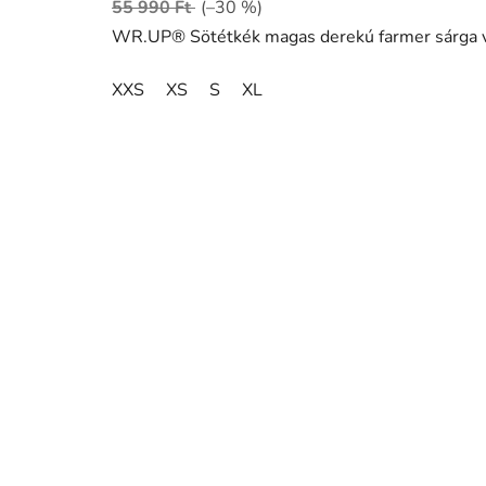
55 990 Ft
(–30 %)
WR.UP® Sötétkék magas derekú farmer sárga 
XXS
XS
S
XL