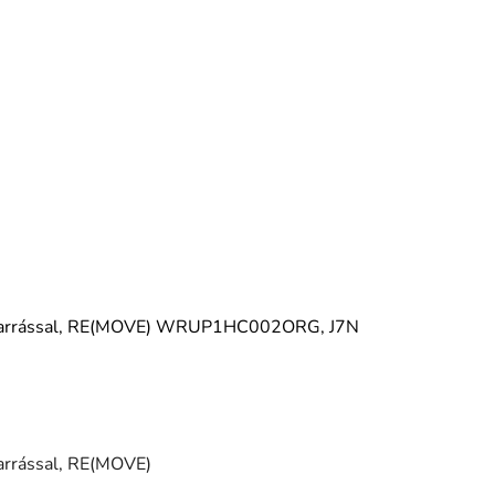
 varrással, RE(MOVE) WRUP1HC002ORG, J7N
arrással, RE(MOVE)