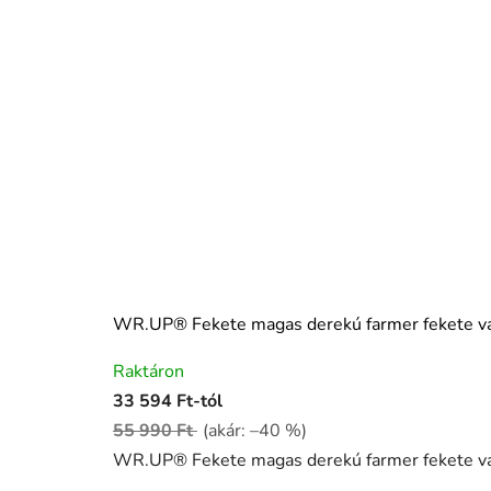
WR.UP® Fekete magas derekú farmer fekete
A
Raktáron
termék
33 594 Ft-tól
átlagos
55 990 Ft
(akár: –40 %)
értékelése
WR.UP® Fekete magas derekú farmer fekete v
5-