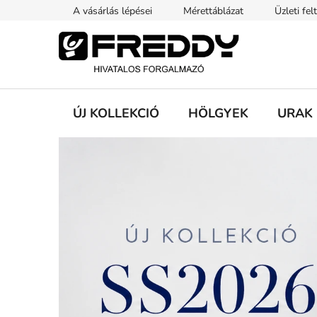
Ugrás
A vásárlás lépései
Mérettáblázat
Üzleti fel
a
fő
tartalomhoz
ÚJ KOLLEKCIÓ
HÖLGYEK
URAK
Ü
d
v
ö
z
ö