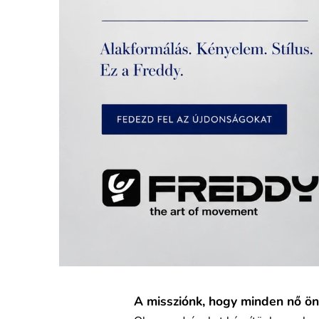
l
j
ü
k
a
w
e
b
á
r
u
h
A missziónk, hogy minden nő ö