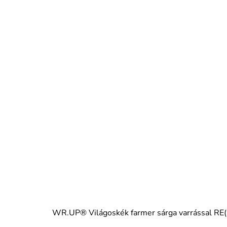
WR.UP® Világoskék farmer sárga varrással
A