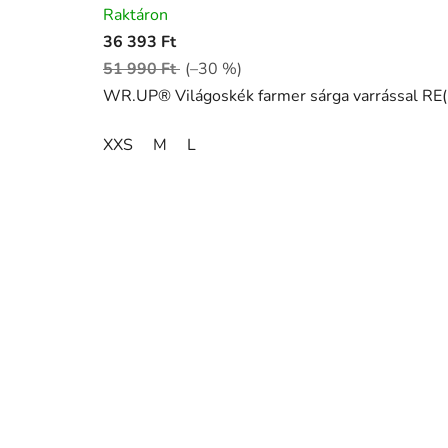
Raktáron
termék
36 393 Ft
átlagos
51 990 Ft
(–30 %)
értékelése
WR.UP® Világoskék farmer sárga varrással R
5-
ből
XXS
M
L
5,0
csillag.