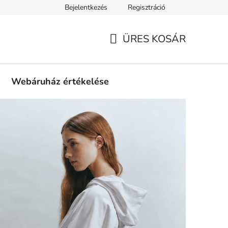
Bejelentkezés
Regisztráció
tási információk
Fizetési feltételek
Kereskedőknek
Gar
ÜRES KOSÁR
KOSÁR
Webáruház értékelése