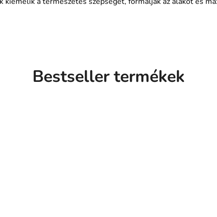
k kiemelik a természetes szépséget, formálják az alakot és ma
Bestseller termékek