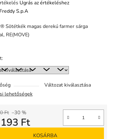
rtékelés
Ugrás az értékeléshez
Freddy S.p.A
 Sötétkék magas derekú farmer sárga
ése
sal, RE(MOVE)
t:
tőség
Változat kiválasztása
ási lehetőségek
0 Ft
–30 %
 193 Ft
gár:
KOSÁRBA