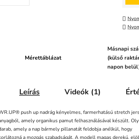
Nyom
Nyom
Másnapi szál
Mérettáblázat
(külső raktá
napon belül
Leírás
Videók (1)
Ért
WR.UP® push up nadrág kényelmes, farmerhatású stretch jer
anyagból, amely organikus pamut felhasználásával készült. Ol
darab, amely a nap bármely pillanatát feldobja anélkül, hogy
korlátozná a mozgás szabadságát. A modell magas derekú, elö