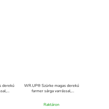
 derekú
WR.UP® Szürke magas derekú
sal,
farmer sárga varrással,
RE(MOVE)
A
 J7Y
WRUP1HC002ORG, J3Y
Raktáron
termék