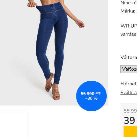
A
Nincs é
termék
Márka:
átlagos
WR.UP®
értékel
varrás
5-
ből
0,0
Változa
csillag.
Elérhe
Szállít
55 990 FT
–30 %
55 99
39
Egysé