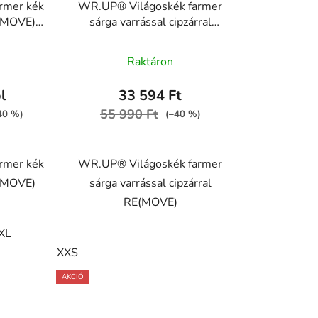
rmer kék
WR.UP® Világoskék farmer
E(MOVE)
sárga varrással cipzárral
 J4B
RE(MOVE)
WRUP1HC002ORG, J4Y
Raktáron
l
33 594 Ft
55 990 Ft
–40 %)
(–40 %)
rmer kék
WR.UP® Világoskék farmer
E(MOVE)
sárga varrással cipzárral
RE(MOVE)
XL
XXS
AKCIÓ