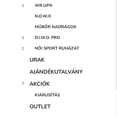
a
WR.UP®
n
e
N.O.W.®
l
MŰBŐR NADRÁGOK
D.I.W.O. PRO
NŐI SPORT RUHÁZAT
URAK
AJÁNDÉKUTALVÁNY
AKCIÓK
KIÁRUSÍTÁS
OUTLET