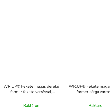
WR.UP® Fekete magas derekú
WR.UP® Fekete magas
farmer fekete varrással,
farmer sárga varrás
RE(MOVE)
RE(MOVE)
A
WRUP1HC002ORG, J7N
WRUP1HC002ORG,
Raktáron
Raktáron
termék