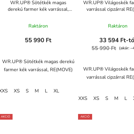
WR.UP® Sötétkék magas
WR.UP® Világoskék fa
derekú farmer kék varrással,
varrással cipzárral R
RE(MOVE)
WRUP1HC002ORG,
A
WRUP1HC002ORG, J0B
Raktáron
Raktáron
termék
átlagos
55 990 Ft
33 594 Ft-tó
értékelése
55 990 Ft
(akár: 
5-
ből
WR.UP® Sötétkék magas derekú
WR.UP® Világoskék fa
5,0
farmer kék varrással, RE(MOVE)
varrással cipzárral R
csillag.
XXS
XS
S
M
L
XL
XXS
XS
S
M
L
AKCIÓ
AKCIÓ