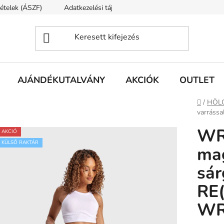
tételek (ÁSZF)
Adatkezelési tájékoztató
Rólunk
Szállí
AJÁNDÉKUTALVÁNY
AKCIÓK
OUTLET
Kezdől
/
HÖL
varráss
WR
AKCIÓ
KÜLSŐ RAKTÁR
mag
sár
RE
WR