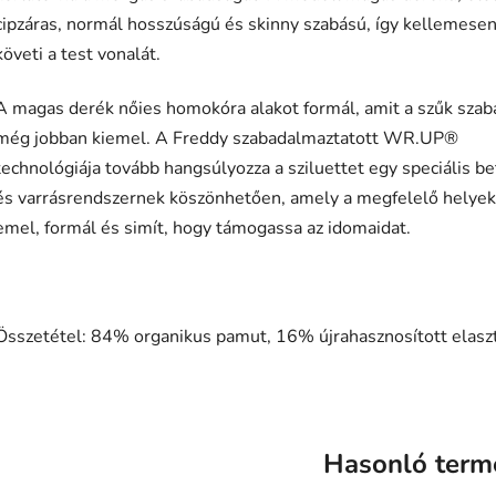
cipzáras, normál hosszúságú és skinny szabású, így kellemese
követi a test vonalát.
A magas derék nőies homokóra alakot formál, amit a szűk szab
még jobban kiemel. A Freddy szabadalmaztatott WR.UP®
technológiája tovább hangsúlyozza a sziluettet egy speciális be
és varrásrendszernek köszönhetően, amely a megfelelő helye
emel, formál és simít, hogy támogassa az idomaidat.
Összetétel: 84% organikus pamut, 16% újrahasznosított elasz
Hasonló term