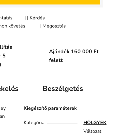
tatás
Kérdés
on követés
Megosztás
lítás
Ajándék 160 000 Ft
r 5
felett
)
ékelés
Beszélgetés
sey
Kiegészítő paraméterek
yan
Kategória
HÖLGYEK
Változat
l