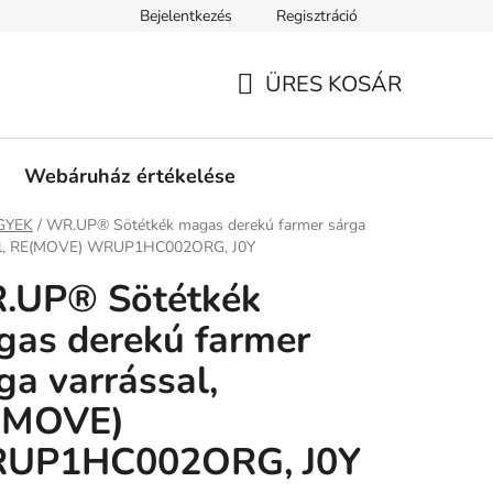
Bejelentkezés
Regisztráció
tási információk
Fizetési feltételek
Kereskedőknek
Gar
ÜRES KOSÁR
KOSÁR
Webáruház értékelése
ap
GYEK
/
WR.UP® Sötétkék magas derekú farmer sárga
al, RE(MOVE) WRUP1HC002ORG, J0Y
.UP® Sötétkék
as derekú farmer
ga varrással,
(MOVE)
UP1HC002ORG, J0Y