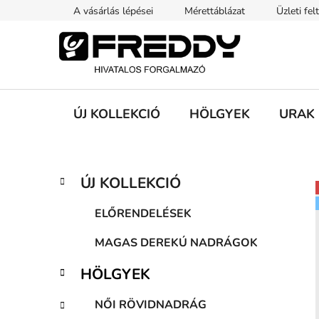
Ugrás
A vásárlás lépései
Mérettáblázat
Üzleti fel
a
fő
tartalomhoz
ÚJ KOLLEKCIÓ
HÖLGYEK
URAK
O
K
Kategóriák
ÚJ KOLLEKCIÓ
a
átugrása
l
t
d
ELŐRENDELÉSEK
e
a
g
MAGAS DEREKÚ NADRÁGOK
l
ó
s
r
HÖLGYEK
i
ó
á
p
NŐI RÖVIDNADRÁG
k