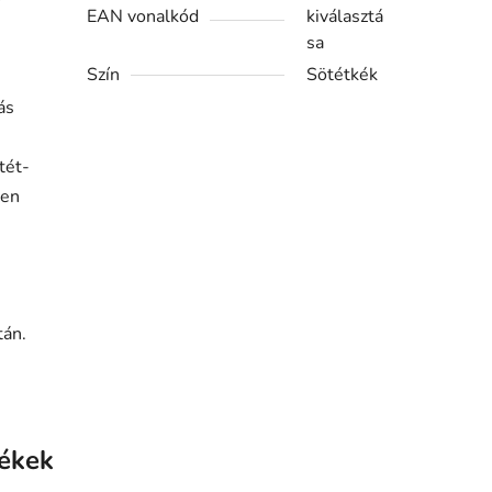
EAN vonalkód
kiválasztá
n
sa
Szín
Sötétkék
ás
tét-
ken
tán.
ékek