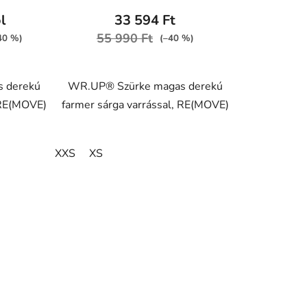
átlagos
l
33 594 Ft
értékelése
55 990 Ft
–40 %)
(–40 %)
5-
ből
 derekú
WR.UP® Szürke magas derekú
5,0
 RE(MOVE)
farmer sárga varrással, RE(MOVE)
csillag.
XXS
XS