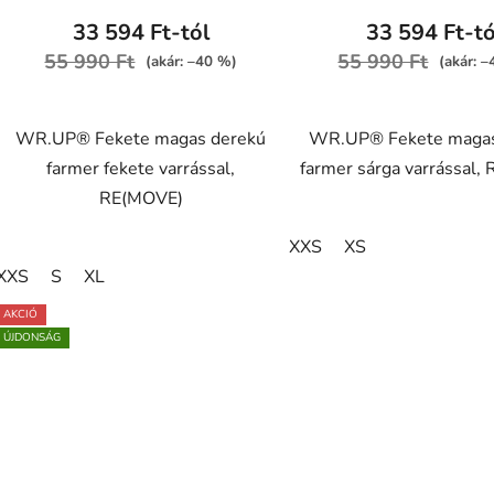
átlagos
33 594 Ft-tól
33 594 Ft-tó
értékelése
55 990 Ft
55 990 Ft
(akár: –40 %)
(akár: 
5-
ből
WR.UP® Fekete magas derekú
WR.UP® Fekete magas
4,2
farmer fekete varrással,
farmer sárga varrással,
csillag.
RE(MOVE)
XXS
XS
XXS
S
XL
AKCIÓ
ÚJDONSÁG