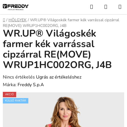
Ugrás
Keresés
KOSÁR
a
fő
Kezdőlap
/
HÖLGYEK
/
WR.UP® Világoskék farmer kék varrással cipzárral
tartalomhoz
RE(MOVE) WRUP1HC002ORG, J4B
WR.UP® Világoskék
farmer kék varrással
cipzárral RE(MOVE)
WRUP1HC002ORG, J4B
A
Nincs értékelés
Ugrás az értékeléshez
termék
Márka:
Freddy S.p.A
átlagos
AKCIÓ
értékelése
KÜLSŐ RAKTÁR
5-
ből
0,0