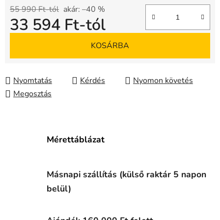
55 990 Ft-tól
akár: –40 %
33 594 Ft
-tól
Egységár:
KOSÁRBA
Nyomtatás
Kérdés
Nyomon követés
Megosztás
Mérettáblázat
Másnapi szállítás (külső raktár 5 napon
belül)