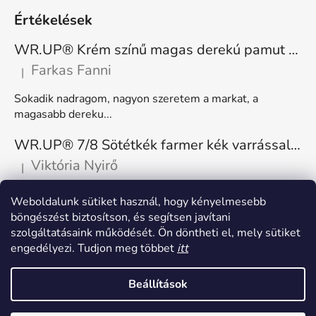
Értékelések
WR.UP® Krém színű magas derekú pamut nadrág RE(MOVE) WRUP1HC001ORG, Z40
Farkas Fanni
|
A termék értékelése 5-ből 5 csillag.
Sokadik nadragom, nagyon szeretem a markat, a
magasabb dereku...
WR.UP® 7/8 Sötétkék farmer kék varrással, superskinny RE(MOVE) WRUP4RC002ORG, J0B
Viktória Nyirő
|
A termék értékelése 5-ből 5 csillag.
Nagyon kényelmes, rugalmas. Méretnek megfelelő.
Weboldalunk sütiket használ, hogy kényelmesebb
böngészést biztosítson, és segítsen javítani
szolgáltatásaink működését. Ön döntheti el, mely sütiket
engedélyezi. Tudjon meg többet
itt
Beállítások