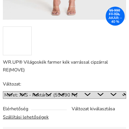
55 990
FT-TÓL
AKÁR: –
40 %
WR.UP® Világoskék farmer kék varrással cipzárral
RE(MOVE)
Változat:
Elérhetőség
Változat kiválasztása
Szállítási lehetőségek