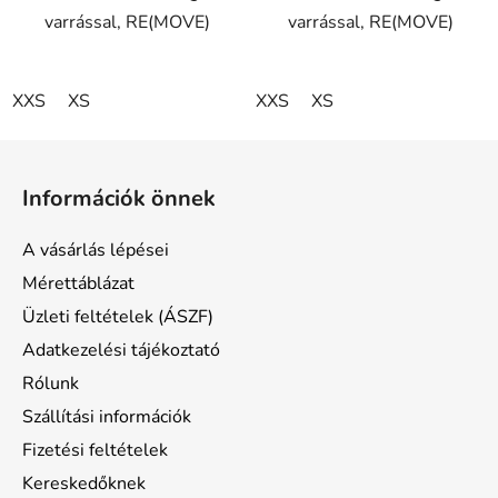
varrással, RE(MOVE)
varrással, RE(MOVE)
XXS
XS
XXS
XS
L
á
Információk önnek
b
l
A vásárlás lépései
é
Mérettáblázat
c
Üzleti feltételek (ÁSZF)
Adatkezelési tájékoztató
Rólunk
Szállítási információk
Fizetési feltételek
Kereskedőknek