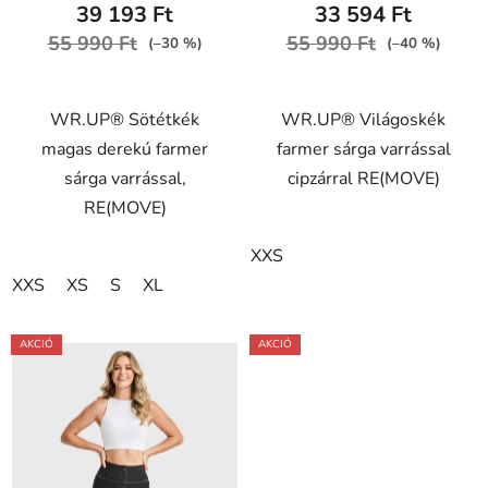
39 193 Ft
33 594 Ft
55 990 Ft
55 990 Ft
(–30 %)
(–40 %)
WR.UP® Sötétkék
WR.UP® Világoskék
magas derekú farmer
farmer sárga varrással
sárga varrással,
cipzárral RE(MOVE)
RE(MOVE)
XXS
XXS
XS
S
XL
AKCIÓ
AKCIÓ