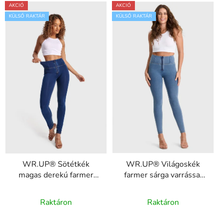
AKCIÓ
AKCIÓ
KÜLSŐ RAKTÁR
KÜLSŐ RAKTÁR
WR.UP® Sötétkék
WR.UP® Világoskék
magas derekú farmer
farmer sárga varrással
sárga varrással,
cipzárral RE(MOVE)
RE(MOVE)
WRUP1HC002ORG,
Raktáron
Raktáron
WRUP1HC002ORG,
J4Y
J0Y