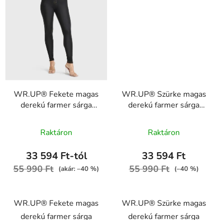
WR.UP® Fekete magas
WR.UP® Szürke magas
derekú farmer sárga
derekú farmer sárga
varrással, RE(MOVE)
varrással, RE(MOVE)
A
WRUP1HC002ORG,
WRUP1HC002ORG,
Raktáron
Raktáron
J7Y
J3Y
termék
átlagos
33 594 Ft-tól
33 594 Ft
értékelése
55 990 Ft
55 990 Ft
(akár: –40 %)
(–40 %)
5-
ből
WR.UP® Fekete magas
WR.UP® Szürke magas
5,0
derekú farmer sárga
derekú farmer sárga
csillag.