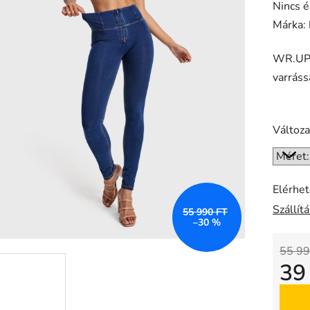
A
Nincs é
termék
Márka:
átlagos
WR.UP®
értékel
varrás
5-
ből
0,0
Változa
csillag.
Elérhe
Szállít
55 990 FT
–30 %
55 99
39
Egysé