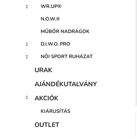
a
WR.UP®
n
e
N.O.W.®
l
MŰBŐR NADRÁGOK
D.I.W.O. PRO
NŐI SPORT RUHÁZAT
URAK
AJÁNDÉKUTALVÁNY
AKCIÓK
KIÁRUSÍTÁS
OUTLET