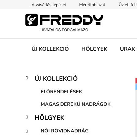
Ugrás
A vásárlás lépései
Mérettáblázat
Üzleti fel
a
fő
tartalomhoz
ÚJ KOLLEKCIÓ
HÖLGYEK
URAK
O
K
Kategóriák
ÚJ KOLLEKCIÓ
a
átugrása
l
t
d
ELŐRENDELÉSEK
e
a
g
MAGAS DEREKÚ NADRÁGOK
l
ó
s
r
HÖLGYEK
i
ó
á
p
NŐI RÖVIDNADRÁG
k