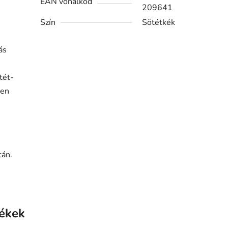
EAN vonalkód
209641
n
Szín
Sötétkék
ás
tét-
ken
tán.
ékek