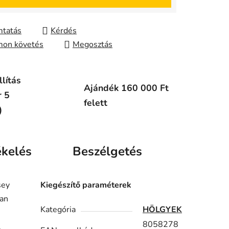
tatás
Kérdés
on követés
Megosztás
lítás
Ajándék 160 000 Ft
r 5
felett
)
ékelés
Beszélgetés
sey
Kiegészítő paraméterek
yan
Kategória
HÖLGYEK
8058278
l