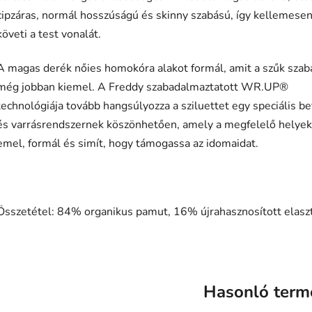
cipzáras, normál hosszúságú és skinny szabású, így kellemese
követi a test vonalát.
A magas derék nőies homokóra alakot formál, amit a szűk szab
még jobban kiemel. A Freddy szabadalmaztatott WR.UP®
technológiája tovább hangsúlyozza a sziluettet egy speciális be
és varrásrendszernek köszönhetően, amely a megfelelő helye
emel, formál és simít, hogy támogassa az idomaidat.
Összetétel: 84% organikus pamut, 16% újrahasznosított elasz
Hasonló term