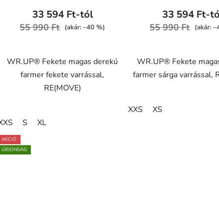
átlagos
33 594 Ft-tól
33 594 Ft-tó
értékelése
55 990 Ft
55 990 Ft
(akár: –40 %)
(akár: 
5-
ből
WR.UP® Fekete magas derekú
WR.UP® Fekete magas
4,2
farmer fekete varrással,
farmer sárga varrással,
csillag.
RE(MOVE)
XXS
XS
XXS
S
XL
AKCIÓ
ÚJDONSÁG