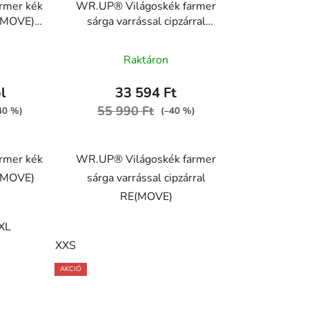
rmer kék
WR.UP® Világoskék farmer
E(MOVE)
sárga varrással cipzárral
 J4B
RE(MOVE)
WRUP1HC002ORG, J4Y
Raktáron
l
33 594 Ft
55 990 Ft
–40 %)
(–40 %)
rmer kék
WR.UP® Világoskék farmer
E(MOVE)
sárga varrással cipzárral
RE(MOVE)
XL
XXS
AKCIÓ