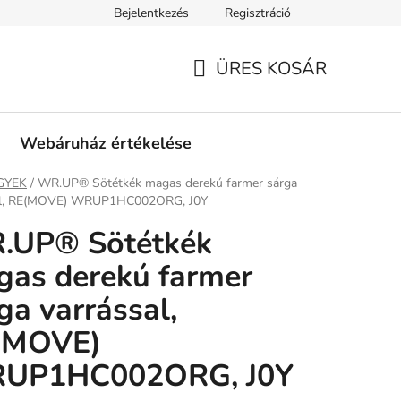
Bejelentkezés
Regisztráció
tási információk
Fizetési feltételek
Kereskedőknek
Gar
ÜRES KOSÁR
KOSÁR
Webáruház értékelése
ap
GYEK
/
WR.UP® Sötétkék magas derekú farmer sárga
al, RE(MOVE) WRUP1HC002ORG, J0Y
.UP® Sötétkék
as derekú farmer
ga varrással,
(MOVE)
UP1HC002ORG, J0Y