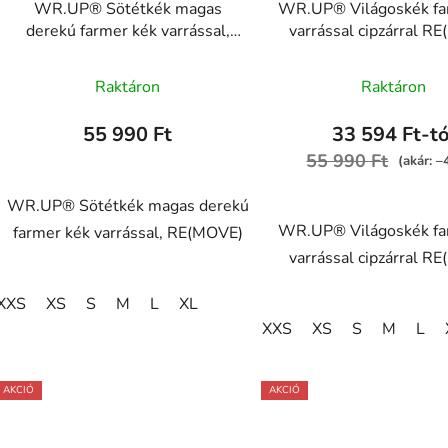
WR.UP® Sötétkék magas
WR.UP® Világoskék fa
derekú farmer kék varrással,
varrással cipzárral R
RE(MOVE)
WRUP1HC002ORG,
A
WRUP1HC002ORG, J0B
Raktáron
Raktáron
termék
átlagos
55 990 Ft
33 594 Ft-tó
értékelése
55 990 Ft
(akár: 
5-
ből
WR.UP® Sötétkék magas derekú
WR.UP® Világoskék fa
5,0
farmer kék varrással, RE(MOVE)
varrással cipzárral R
csillag.
XXS
XS
S
M
L
XL
XXS
XS
S
M
L
AKCIÓ
AKCIÓ