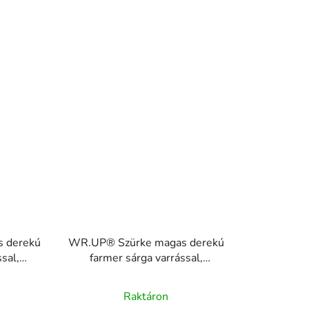
 derekú
WR.UP® Szürke magas derekú
sal,
farmer sárga varrással,
RE(MOVE)
A
 J7Y
WRUP1HC002ORG, J3Y
Raktáron
termék