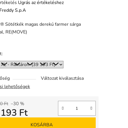
rtékelés
Ugrás az értékeléshez
Freddy S.p.A
 Sötétkék magas derekú farmer sárga
ése
sal, RE(MOVE)
t:
tőség
Változat kiválasztása
ási lehetőségek
0 Ft
–30 %
 193 Ft
gár:
KOSÁRBA