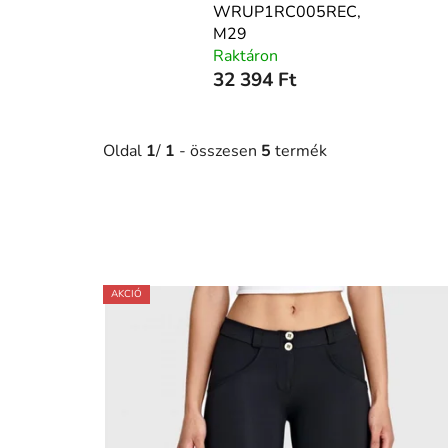
WRUP1RC005REC,
M29
Raktáron
32 394 Ft
Oldal
1
/
1
- összesen
5
termék
T
AKCIÓ
e
r
m
é
k
e