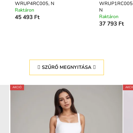
WRUP4RC005, N
WRUP1RC005
Raktáron
N
45 493 Ft
Raktáron
37 793 Ft
SZŰRŐ MEGNYITÁSA
AKCIÓ
AKCI