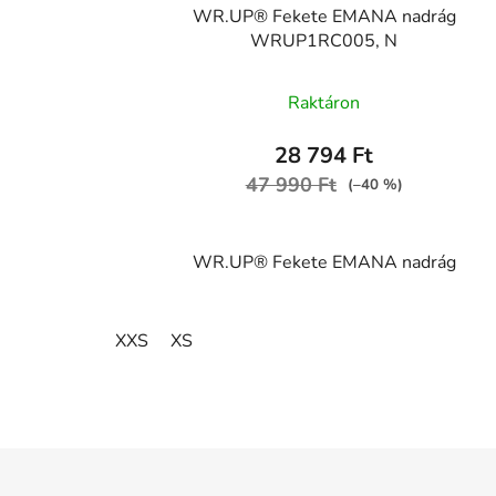
WR.UP® Fekete EMANA nadrág
WRUP1RC005, N
Raktáron
28 794 Ft
47 990 Ft
(–40 %)
WR.UP® Fekete EMANA nadrág
XXS
XS
L