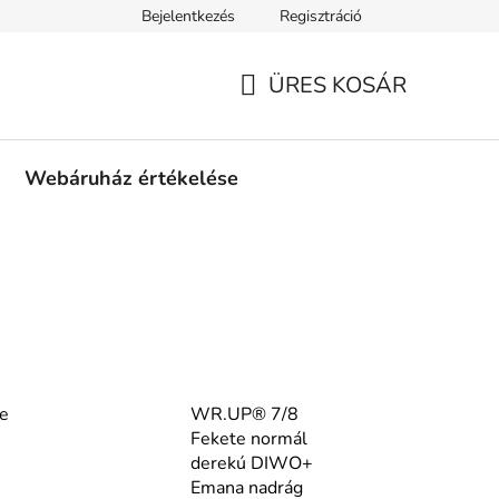
Bejelentkezés
Regisztráció
tási információk
Fizetési feltételek
Kereskedőknek
Gar
ÜRES KOSÁR
KOSÁR
Webáruház értékelése
e
WR.UP® 7/8
Fekete normál
derekú DIWO+
Emana nadrág