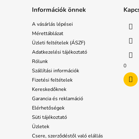
á
Információk önnek
Kapc
b
l
A vásárlás lépései
é
Mérettáblázat
c
Üzleti feltételek (ÁSZF)
Adatkezelési tájékoztató
Rólunk
0
Szállítási információk
Fizetési feltételek
Kereskedőknek
Garancia és reklamáció
Elérhetőségek
Süti tájékoztató
Üzletek
Csere, szerződéstől való elállás