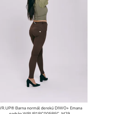
e
z
é
s
e
R.UP® Barna normál derekú DIWO+ Emana
nadrág WRUP1RC005REC, M29