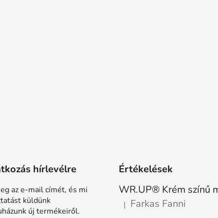
atkozás hírlevélre
Értékelések
eg az e-mail címét, és mi
ztatást küldünk
Farkas Fanni
|
A termék értékelése 5-ből 5 
házunk új termékeiről.