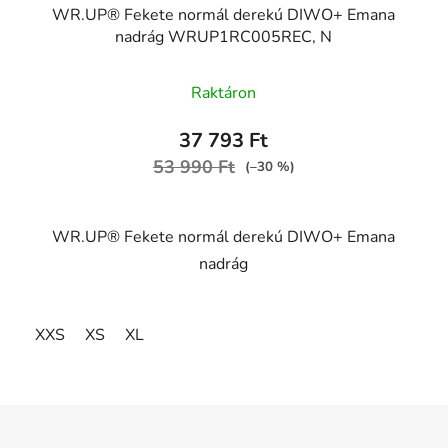
WR.UP® Fekete normál derekú DIWO+ Emana
nadrág WRUP1RC005REC, N
Raktáron
37 793 Ft
53 990 Ft
(–30 %)
WR.UP® Fekete normál derekú DIWO+ Emana
nadrág
XXS
XS
XL
L
i
s
t