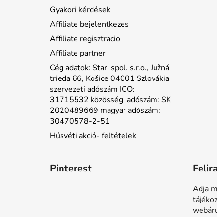
Gyakori kérdések
Affiliate bejelentkezes
Affiliate regisztracio
Affiliate partner
Cég adatok: Star, spol. s.r.o., Južná
trieda 66, Košice 04001 Szlovákia
szervezeti adószám ICO:
31715532 közösségi adószám: SK
2020489669 magyar adószám:
30470578-2-51
Húsvéti akció- feltételek
Pinterest
Felir
Adja m
tájéko
webáru