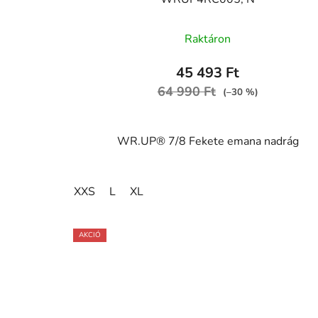
Raktáron
45 493 Ft
64 990 Ft
(–30 %)
WR.UP® 7/8 Fekete emana nadrág
XXS
L
XL
AKCIÓ