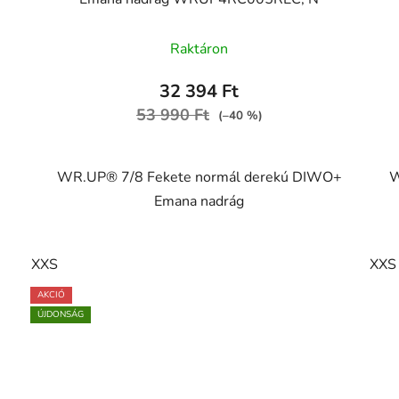
Raktáron
32 394 Ft
53 990 Ft
(–40 %)
WR.UP® 7/8 Fekete normál derekú DIWO+
W
Emana nadrág
XXS
XXS
AKCIÓ
ÚJDONSÁG