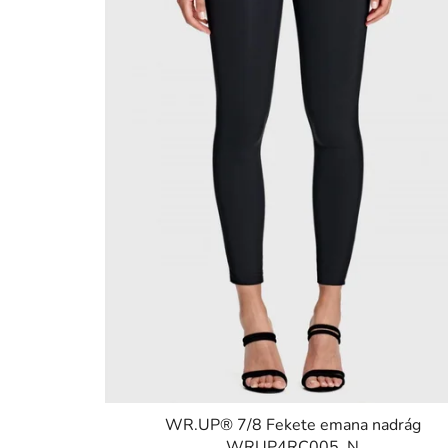
k
l
i
s
t
á
j
a
WR.UP® 7/8 Fekete emana nadrág
WRUP4RC005, N