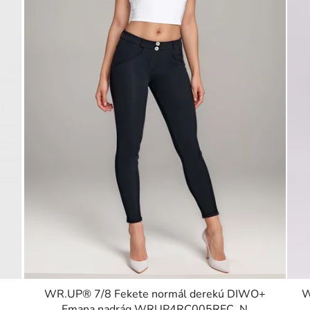
WR.UP® 7/8 Fekete normál derekú DIWO+
W
Emana nadrág WRUP4RC005REC, N