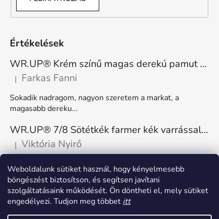
Értékelések
WR.UP® Krém színű magas derekú pamut nadrág RE(MOVE) WRUP1HC001ORG, Z40
Farkas Fanni
|
A termék értékelése 5-ből 5 csillag.
Sokadik nadragom, nagyon szeretem a markat, a
magasabb dereku...
WR.UP® 7/8 Sötétkék farmer kék varrással, superskinny RE(MOVE) WRUP4RC002ORG, J0B
Viktória Nyirő
|
A termék értékelése 5-ből 5 csillag.
Nagyon kényelmes, rugalmas. Méretnek megfelelő.
Weboldalunk sütiket használ, hogy kényelmesebb
böngészést biztosítson, és segítsen javítani
szolgáltatásaink működését. Ön döntheti el, mely sütiket
engedélyezi. Tudjon meg többet
itt