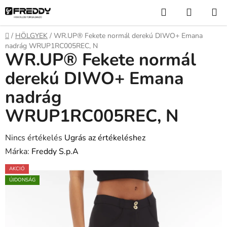
Ugrás
Keresés
KOSÁR
a
fő
Kezdőlap
/
HÖLGYEK
/
WR.UP® Fekete normál derekú DIWO+ Emana
tartalomhoz
nadrág WRUP1RC005REC, N
WR.UP® Fekete normál
derekú DIWO+ Emana
nadrág
WRUP1RC005REC, N
A
Nincs értékelés
Ugrás az értékeléshez
termék
Márka:
Freddy S.p.A
átlagos
AKCIÓ
értékelése
ÚJDONSÁG
5-
ből
0,0