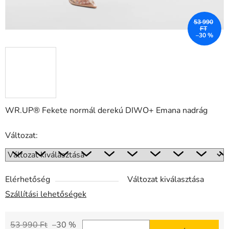
53 990
FT
–30 %
WR.UP® Fekete normál derekú DIWO+ Emana nadrág
Változat:
Elérhetőség
Változat kiválasztása
Szállítási lehetőségek
53 990 Ft
–30 %