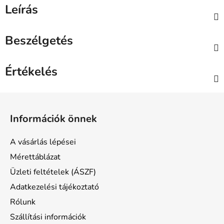
Leírás
Beszélgetés
Értékelés
L
á
Információk önnek
b
l
A vásárlás lépései
é
Mérettáblázat
c
Üzleti feltételek (ÁSZF)
Adatkezelési tájékoztató
Rólunk
Szállítási információk