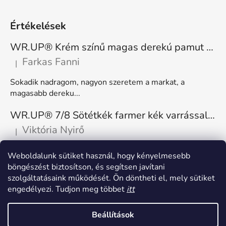
Értékelések
WR.UP® Krém színű magas derekú pamut nadrág RE(MOVE) WRUP1HC001ORG, Z40
Farkas Fanni
|
A termék értékelése 5-ből 5 csillag.
Sokadik nadragom, nagyon szeretem a markat, a
magasabb dereku...
WR.UP® 7/8 Sötétkék farmer kék varrással, superskinny RE(MOVE) WRUP4RC002ORG, J0B
Viktória Nyirő
|
A termék értékelése 5-ből 5 csillag.
Nagyon kényelmes, rugalmas. Méretnek megfelelő.
Weboldalunk sütiket használ, hogy kényelmesebb
böngészést biztosítson, és segítsen javítani
szolgáltatásaink működését. Ön döntheti el, mely sütiket
engedélyezi. Tudjon meg többet
itt
Beállítások