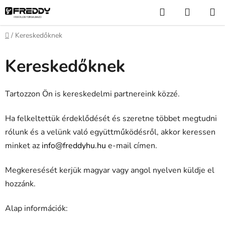
Ugrás
Keresés
KOSÁR
a
fő
Kezdőlap
/
Kereskedőknek
tartalomhoz
Kereskedőknek
Tartozzon Ön is kereskedelmi partnereink közzé.
Ha felkeltettük érdeklődését és szeretne többet megtudni
rólunk és a velünk való együttműködésről, akkor keressen
minket az
info@freddyhu.hu
e-mail címen.
Megkeresését kerjük magyar vagy angol nyelven küldje el
hozzánk.
Alap információk: