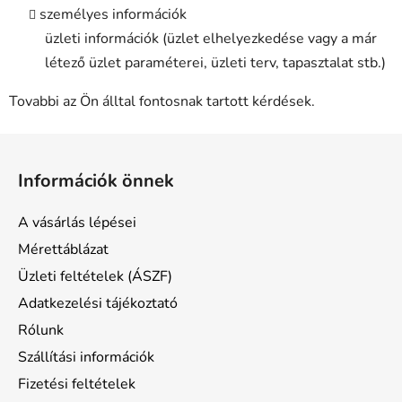
személyes információk
üzleti információk (üzlet elhelyezkedése vagy a már
létező üzlet paraméterei, üzleti terv, tapasztalat stb.)
Tovabbi az Ön álltal fontosnak tartott kérdések.
L
á
Információk önnek
b
l
A vásárlás lépései
é
Mérettáblázat
c
Üzleti feltételek (ÁSZF)
Adatkezelési tájékoztató
Rólunk
Szállítási információk
Fizetési feltételek