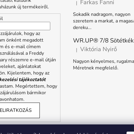
ztatást küldünk
Farkas Fanni
|
A termék értékelése 5-ből 5 
házunk új termékeiről.
Sokadik nadragom, nagyon
il
szeretem a markat, a magas
dereku...
zzájárulok, hogy az
lam önként megadott
m és e-mail címem
Viktória Nyirő
|
A termék értékelése 5-ből 5 
sználásával a Freddy
ary részemre e-mail útján
Nagyon kényelmes, rugalma
veleket, ajánlatokat
Méretnek megfelelő.
ön. Kijelentem, hogy az
kezelési tájékoztatót
vastam. Megértettem, hogy
zzájárulásom bármikor
zavonhatom.
ELIRATKOZÁS