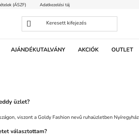
tételek (ÁSZF)
Adatkezelési tájékoztató
Rólunk
Szállí
AJÁNDÉKUTALVÁNY
AKCIÓK
OUTLET
eddy üzlet?
szágon, viszont a Goldy Fashion nevű ruhaüzletben Nyíregyhá
tet választottam?