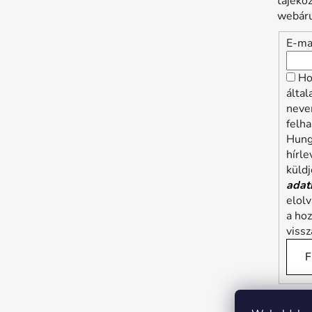
tájéko
webáru
E-ma
Ho
álta
neve
felha
Hung
hírle
küldj
adat
elol
a ho
viss
F