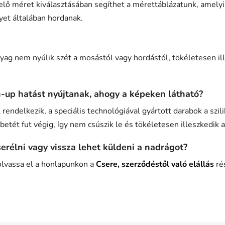
ő méret kiválasztásában segíthet a mérettáblázatunk, amelyik 
yet általában hordanak.
yag nem nyúlik szét a mosástól vagy hordástól, tökéletesen ill
-up hatást nyújtanak, ahogy a képeken látható?
rendelkezik, a speciális technológiával gyártott darabok a szil
betét fut végig, így nem csúszik le és tökéletesen illeszkedik 
serélni vagy vissza lehet küldeni a nadrágot?
lvassa el a honlapunkon a
Csere, szerződéstől való elállás
rés