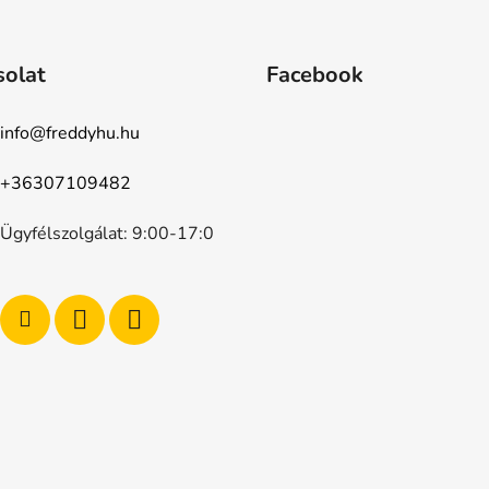
solat
Facebook
info
@
freddyhu.hu
+36307109482
Ügyfélszolgálat: 9:00-17:0