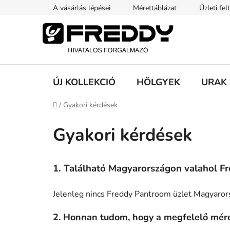
Ugrás
A vásárlás lépései
Mérettáblázat
Üzleti fel
a
fő
tartalomhoz
ÚJ KOLLEKCIÓ
HÖLGYEK
URAK
Kezdőlap
/
Gyakori kérdések
Gyakori kérdések
1. Található Magyarországon valahol Fr
Jelenleg nincs Freddy Pantroom üzlet Magyaror
2. Honnan tudom, hogy a megfelelő mére