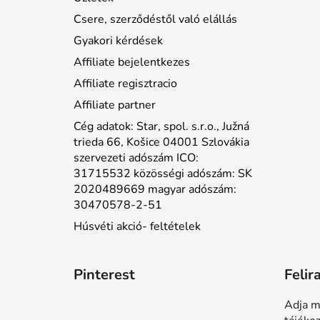
Csere, szerződéstől való elállás
Gyakori kérdések
Affiliate bejelentkezes
Affiliate regisztracio
Affiliate partner
Cég adatok: Star, spol. s.r.o., Južná
trieda 66, Košice 04001 Szlovákia
szervezeti adószám ICO:
31715532 közösségi adószám: SK
2020489669 magyar adószám:
30470578-2-51
Húsvéti akció- feltételek
Pinterest
Felir
Adja m