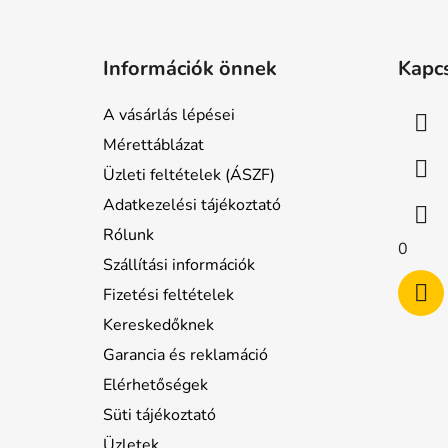
L
á
Információk önnek
Kapc
b
l
A vásárlás lépései
é
Mérettáblázat
c
Üzleti feltételek (ÁSZF)
Adatkezelési tájékoztató
Rólunk
0
Szállítási információk
Fizetési feltételek
Kereskedőknek
Garancia és reklamáció
Elérhetőségek
Süti tájékoztató
Üzletek