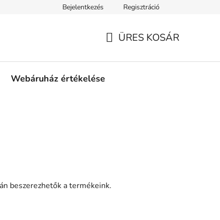
Bejelentkezés
Regisztráció
tási információk
Fizetési feltételek
Kereskedőknek
Gar
ÜRES KOSÁR
KOSÁR
Webáruház értékelése
zán beszerezhetők a termékeink.