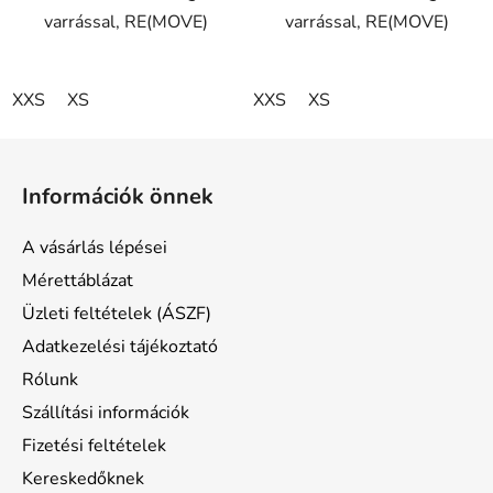
varrással, RE(MOVE)
varrással, RE(MOVE)
XXS
XS
XXS
XS
L
á
Információk önnek
b
l
A vásárlás lépései
é
Mérettáblázat
c
Üzleti feltételek (ÁSZF)
Adatkezelési tájékoztató
Rólunk
Szállítási információk
Fizetési feltételek
Kereskedőknek