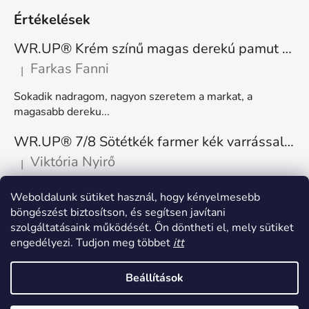
Értékelések
WR.UP® Krém színű magas derekú pamut nadrág RE(MOVE) WRUP1HC001ORG, Z40
Farkas Fanni
|
A termék értékelése 5-ből 5 csillag.
Sokadik nadragom, nagyon szeretem a markat, a
magasabb dereku...
WR.UP® 7/8 Sötétkék farmer kék varrással, superskinny RE(MOVE) WRUP4RC002ORG, J0B
Viktória Nyirő
|
A termék értékelése 5-ből 5 csillag.
Nagyon kényelmes, rugalmas. Méretnek megfelelő.
Weboldalunk sütiket használ, hogy kényelmesebb
böngészést biztosítson, és segítsen javítani
szolgáltatásaink működését. Ön döntheti el, mely sütiket
engedélyezi. Tudjon meg többet
itt
Beállítások