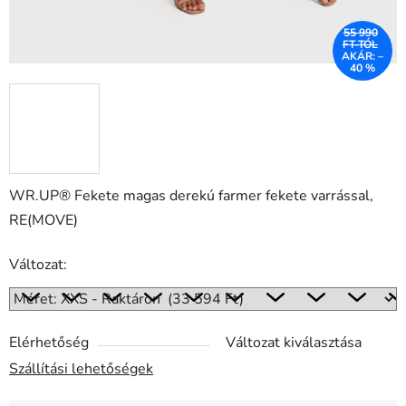
55 990
FT-TÓL
AKÁR: –
40 %
WR.UP® Fekete magas derekú farmer fekete varrással,
RE(MOVE)
Változat:
Elérhetőség
Változat kiválasztása
Szállítási lehetőségek