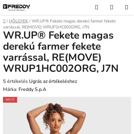
Ugrás
Keresés
KOSÁR
a
fő
Kezdőlap
/
HÖLGYEK
/
WR.UP® Fekete magas derekú farmer fekete
tartalomhoz
varrással, RE(MOVE) WRUP1HC002ORG, J7N
WR.UP® Fekete magas
derekú farmer fekete
varrással, RE(MOVE)
WRUP1HC002ORG, J7N
A
5 értékelés
Ugrás az értékeléshez
termék
Márka:
Freddy S.p.A
átlagos
AKCIÓ
értékelése
5-
ből
4,2