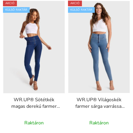
AKCIÓ
AKCIÓ
KÜLSŐ RAKTÁR
KÜLSŐ RAKTÁR
WR.UP® Sötétkék
WR.UP® Világoskék
magas derekú farmer
farmer sárga varrással
sárga varrással,
cipzárral RE(MOVE)
RE(MOVE)
WRUP1HC002ORG,
Raktáron
Raktáron
WRUP1HC002ORG,
J4Y
J0Y