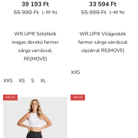
39 193 Ft
33 594 Ft
55 990 Ft
55 990 Ft
(–30 %)
(–40 %)
WR.UP® Sötétkék
WR.UP® Világoskék
magas derekú farmer
farmer sárga varrással
sárga varrással,
cipzárral RE(MOVE)
RE(MOVE)
XXS
XXS
XS
S
XL
AKCIÓ
AKCIÓ