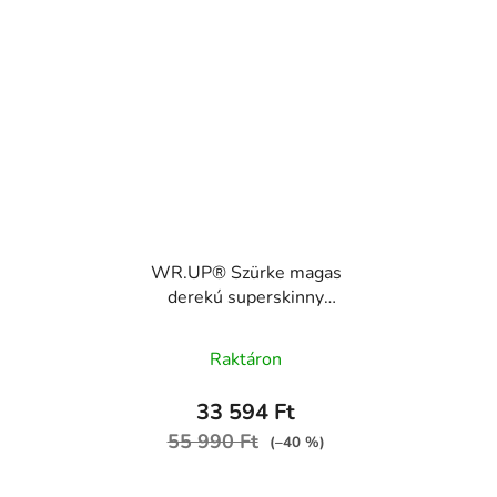
WR.UP® Szürke magas
derekú superskinny
farmer fekete varrással,
RE(MOVE)
Raktáron
WRUP2HC002ORG,
J3N
33 594 Ft
55 990 Ft
(–40 %)