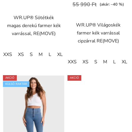
értékelése
55 990 Ft
(akár: –40 %)
5-
ből
WR.UP® Sötétkék
WR.UP® Világoskék
5,0
magas derekú farmer kék
farmer kék varrással
csillag.
varrással, RE(MOVE)
cipzárral RE(MOVE)
XXS
XS
S
M
L
XL
XXS
XS
S
M
L
XL
AKCIÓ
AKCIÓ
KÜLSŐ RAKTÁR