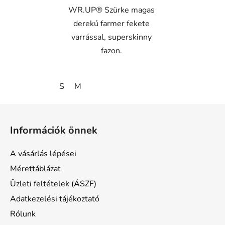
WR.UP® Szürke magas
derekú farmer fekete
varrással, superskinny
fazon.
S
M
L
á
Információk önnek
b
l
A vásárlás lépései
é
Mérettáblázat
c
Üzleti feltételek (ÁSZF)
Adatkezelési tájékoztató
Rólunk