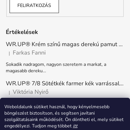
FELIRATKOZÁS
Értékelések
WR.UP® Krém színű magas derekú pamut nadrág RE(MOVE) WRUP1HC001ORG, Z40
Farkas Fanni
|
A termék értékelése 5-ből 5 csillag.
Sokadik nadragom, nagyon szeretem a markat, a
magasabb dereku...
WR.UP® 7/8 Sötétkék farmer kék varrással, superskinny RE(MOVE) WRUP4RC002ORG, J0B
Viktória Nyirő
|
A termék értékelése 5-ből 5 csillag.
Nagyon kényelmes, rugalmas. Méretnek megfelelő.
Weboldalunk sütiket használ, hogy kényelmesebb
böngészést biztosítson, és segítsen javítani
szolgáltatásaink működését. Ön döntheti el, mely sütiket
engedélyezi. Tudjon meg többet
itt