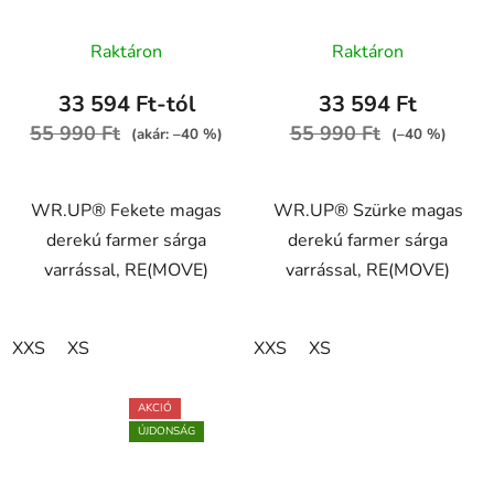
varrással, RE(MOVE)
varrással, RE(MOVE)
A
WRUP1HC002ORG,
WRUP1HC002ORG,
Raktáron
Raktáron
J7Y
J3Y
termék
átlagos
33 594 Ft-tól
33 594 Ft
értékelése
55 990 Ft
55 990 Ft
(akár: –40 %)
(–40 %)
5-
ből
WR.UP® Fekete magas
WR.UP® Szürke magas
5,0
derekú farmer sárga
derekú farmer sárga
csillag.
varrással, RE(MOVE)
varrással, RE(MOVE)
XXS
XS
XXS
XS
AKCIÓ
ÚJDONSÁG