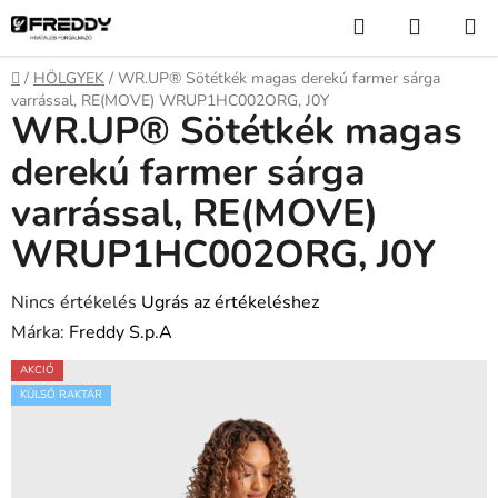
Ugrás
Keresés
KOSÁR
a
fő
Kezdőlap
/
HÖLGYEK
/
WR.UP® Sötétkék magas derekú farmer sárga
tartalomhoz
varrással, RE(MOVE) WRUP1HC002ORG, J0Y
WR.UP® Sötétkék magas
derekú farmer sárga
varrással, RE(MOVE)
WRUP1HC002ORG, J0Y
A
Nincs értékelés
Ugrás az értékeléshez
termék
Márka:
Freddy S.p.A
átlagos
AKCIÓ
értékelése
KÜLSŐ RAKTÁR
5-
ből
0,0