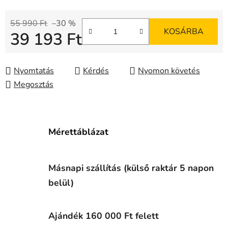
55 990 Ft
–30 %
KOSÁRBA
39 193 Ft
Egységár:
Nyomtatás
Kérdés
Nyomon követés
Megosztás
Mérettáblázat
Másnapi szállítás (külső raktár 5 napon
belül)
Ajándék 160 000 Ft felett