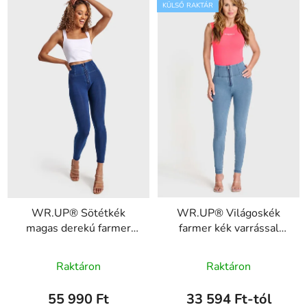
KÜLSŐ RAKTÁR
WR.UP® Sötétkék
WR.UP® Világoskék
magas derekú farmer
farmer kék varrással
kék varrással,
cipzárral RE(MOVE)
A
RE(MOVE)
WRUP1HC002ORG,
Raktáron
Raktáron
WRUP1HC002ORG,
termék
J4B
J0B
átlagos
55 990 Ft
33 594 Ft-tól