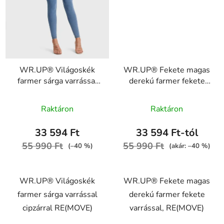
WR.UP® Világoskék
WR.UP® Fekete magas
farmer sárga varrással
derekú farmer fekete
cipzárral RE(MOVE)
varrással, RE(MOVE)
A
WRUP1HC002ORG,
WRUP1HC002ORG,
Raktáron
Raktáron
J4Y
J7N
termék
átlagos
33 594 Ft
33 594 Ft-tól
értékelése
55 990 Ft
55 990 Ft
(–40 %)
(akár: –40 %)
5-
ből
WR.UP® Világoskék
WR.UP® Fekete magas
4,2
farmer sárga varrással
derekú farmer fekete
csillag.
cipzárral RE(MOVE)
varrással, RE(MOVE)