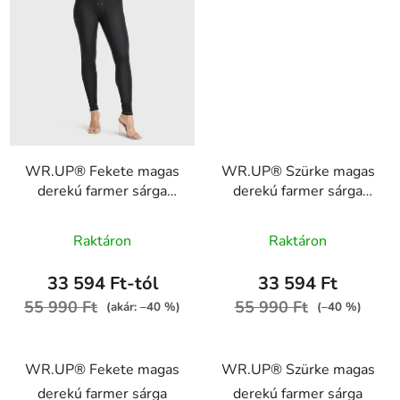
WR.UP® Fekete magas
WR.UP® Szürke magas
derekú farmer sárga
derekú farmer sárga
varrással, RE(MOVE)
varrással, RE(MOVE)
A
WRUP1HC002ORG,
WRUP1HC002ORG,
Raktáron
Raktáron
J7Y
J3Y
termék
átlagos
33 594 Ft-tól
33 594 Ft
értékelése
55 990 Ft
55 990 Ft
(akár: –40 %)
(–40 %)
5-
ből
WR.UP® Fekete magas
WR.UP® Szürke magas
5,0
derekú farmer sárga
derekú farmer sárga
csillag.