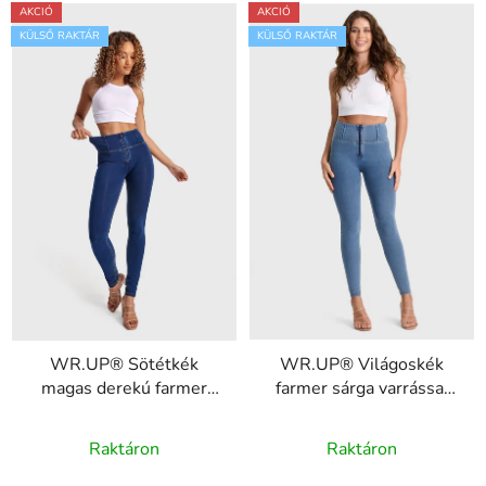
AKCIÓ
AKCIÓ
KÜLSŐ RAKTÁR
KÜLSŐ RAKTÁR
WR.UP® Sötétkék
WR.UP® Világoskék
magas derekú farmer
farmer sárga varrással
sárga varrással,
cipzárral RE(MOVE)
RE(MOVE)
WRUP1HC002ORG,
Raktáron
Raktáron
WRUP1HC002ORG,
J4Y
J0Y