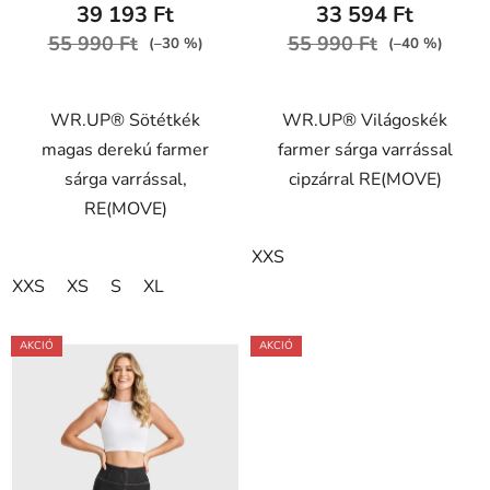
39 193 Ft
33 594 Ft
55 990 Ft
55 990 Ft
(–30 %)
(–40 %)
WR.UP® Sötétkék
WR.UP® Világoskék
magas derekú farmer
farmer sárga varrással
sárga varrással,
cipzárral RE(MOVE)
RE(MOVE)
XXS
XXS
XS
S
XL
AKCIÓ
AKCIÓ