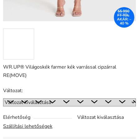
55 990
FT-TÓL
AKÁR: –
40 %
WR.UP® Világoskék farmer kék varrással cipzárral
RE(MOVE)
Változat:
Elérhetőség
Változat kiválasztása
Szállítási lehetőségek