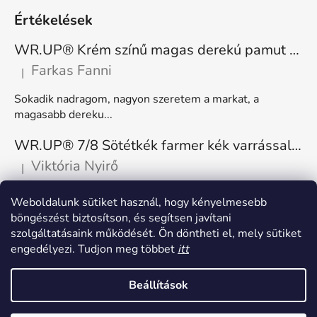
Értékelések
WR.UP® Krém színű magas derekú pamut nadrág RE(MOVE) WRUP1HC001ORG, Z40
Farkas Fanni
|
A termék értékelése 5-ből 5 csillag.
Sokadik nadragom, nagyon szeretem a markat, a
magasabb dereku...
WR.UP® 7/8 Sötétkék farmer kék varrással, superskinny RE(MOVE) WRUP4RC002ORG, J0B
Viktória Nyirő
|
A termék értékelése 5-ből 5 csillag.
Nagyon kényelmes, rugalmas. Méretnek megfelelő.
Weboldalunk sütiket használ, hogy kényelmesebb
böngészést biztosítson, és segítsen javítani
szolgáltatásaink működését. Ön döntheti el, mely sütiket
engedélyezi. Tudjon meg többet
itt
Beállítások