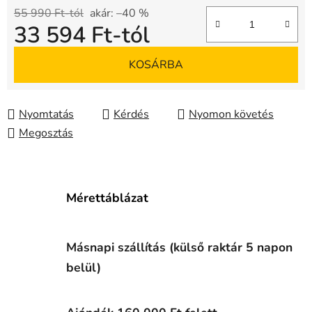
55 990 Ft-tól
akár: –40 %
33 594 Ft
-tól
Egységár:
KOSÁRBA
Nyomtatás
Kérdés
Nyomon követés
Megosztás
Mérettáblázat
Másnapi szállítás (külső raktár 5 napon
belül)