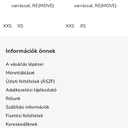
varrással, RE(MOVE)
varrással, RE(MOVE)
XXS
XS
XXS
XS
L
á
Információk önnek
b
l
A vásárlás lépései
é
Mérettáblázat
c
Üzleti feltételek (ÁSZF)
Adatkezelési tájékoztató
Rólunk
Szállítási információk
Fizetési feltételek
Kereskedőknek