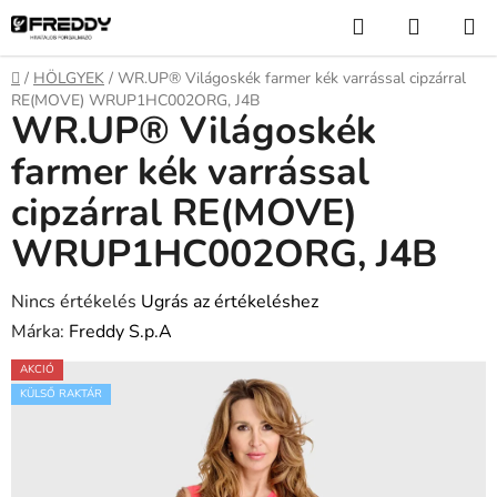
Ugrás
Keresés
KOSÁR
a
fő
Kezdőlap
/
HÖLGYEK
/
WR.UP® Világoskék farmer kék varrással cipzárral
tartalomhoz
RE(MOVE) WRUP1HC002ORG, J4B
WR.UP® Világoskék
farmer kék varrással
cipzárral RE(MOVE)
WRUP1HC002ORG, J4B
A
Nincs értékelés
Ugrás az értékeléshez
termék
Márka:
Freddy S.p.A
átlagos
AKCIÓ
értékelése
KÜLSŐ RAKTÁR
5-
ből
0,0