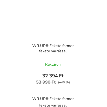
WR.UP® Fekete farmer
fekete varrással
superskinny
WRUP2RC002ORG,
Raktáron
J7N
32 394 Ft
53 990 Ft
(–40 %)
WR.UP® Fekete farmer
fekete varrással