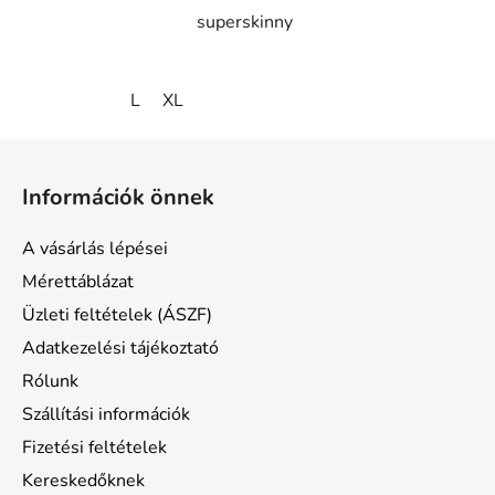
superskinny
L
XL
L
á
Információk önnek
b
l
A vásárlás lépései
é
Mérettáblázat
c
Üzleti feltételek (ÁSZF)
Adatkezelési tájékoztató
Rólunk
Szállítási információk
Fizetési feltételek
Kereskedőknek