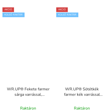
AKCIÓ
AKCIÓ
KÜLSŐ RAKTÁR
KÜLSŐ RAKTÁR
WR.UP® Fekete farmer
WR.UP® Sötétkék
sárga varrással,
farmer kék varrással
RE(MOVE)
RE(MOVE)
WRUP1RC002ORG,
WRUP1RC002ORG,
Raktáron
Raktáron