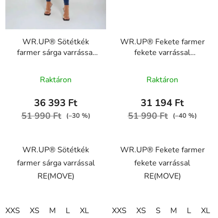
WR.UP® Sötétkék
WR.UP® Fekete farmer
farmer sárga varrással
fekete varrással
RE(MOVE)
RE(MOVE)
A
WRUP1RC002ORG,
WRUP1RC002ORG,
Raktáron
Raktáron
J0Y
J7N
termék
átlagos
36 393 Ft
31 194 Ft
értékelése
51 990 Ft
51 990 Ft
(–30 %)
(–40 %)
5-
ből
WR.UP® Sötétkék
WR.UP® Fekete farmer
5,0
farmer sárga varrással
fekete varrással
csillag.
RE(MOVE)
RE(MOVE)
XXS
XS
M
L
XL
XXS
XS
S
M
L
XL