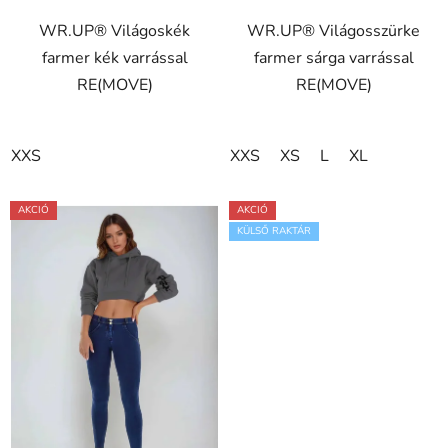
ből
WR.UP® Világoskék
WR.UP® Világosszürke
5,0
farmer kék varrással
farmer sárga varrással
csillag.
RE(MOVE)
RE(MOVE)
XXS
XXS
XS
L
XL
AKCIÓ
AKCIÓ
KÜLSŐ RAKTÁR