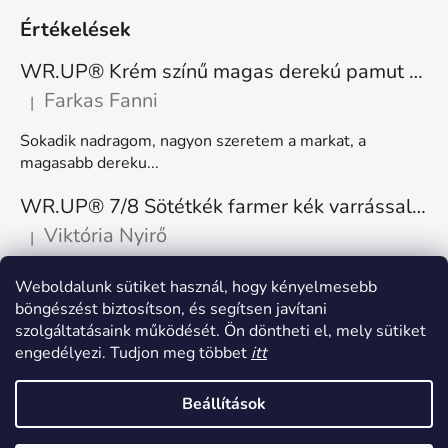
Értékelések
WR.UP® Krém színű magas derekú pamut nadrág RE(MOVE) WRUP1HC001ORG, Z40
Farkas Fanni
|
A termék értékelése 5-ből 5 csillag.
Sokadik nadragom, nagyon szeretem a markat, a
magasabb dereku...
WR.UP® 7/8 Sötétkék farmer kék varrással, superskinny RE(MOVE) WRUP4RC002ORG, J0B
Viktória Nyirő
|
A termék értékelése 5-ből 5 csillag.
Nagyon kényelmes, rugalmas. Méretnek megfelelő.
Weboldalunk sütiket használ, hogy kényelmesebb
böngészést biztosítson, és segítsen javítani
szolgáltatásaink működését. Ön döntheti el, mely sütiket
engedélyezi. Tudjon meg többet
itt
Beállítások