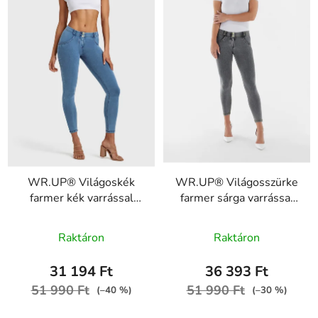
WR.UP® Világoskék
WR.UP® Világosszürke
farmer kék varrással
farmer sárga varrással
RE(MOVE)
RE(MOVE)
A
WRUP1RC002ORG,
WRUP1RC002ORG,
Raktáron
Raktáron
J4B
termék
J3Y
átlagos
31 194 Ft
36 393 Ft
értékelése
51 990 Ft
51 990 Ft
(–40 %)
(–30 %)
5-