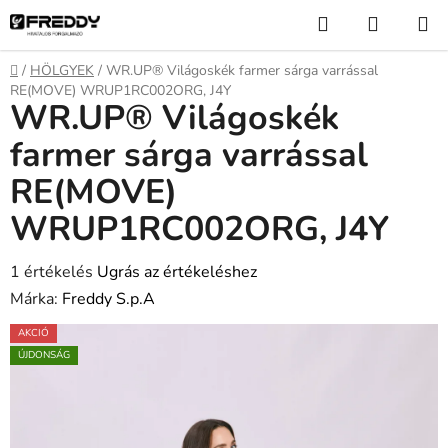
Ugrás
Keresés
KOSÁR
a
fő
Kezdőlap
/
HÖLGYEK
/
WR.UP® Világoskék farmer sárga varrással
tartalomhoz
RE(MOVE) WRUP1RC002ORG, J4Y
WR.UP® Világoskék
farmer sárga varrással
RE(MOVE)
WRUP1RC002ORG, J4Y
A
1 értékelés
Ugrás az értékeléshez
termék
Márka:
Freddy S.p.A
átlagos
AKCIÓ
értékelése
ÚJDONSÁG
5-
ből
5,0