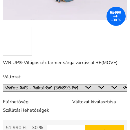
51 990
FT
–30 %
WR.UP® Világoskék farmer sárga varrással RE(MOVE)
Változat:
Elérhetőség
Változat kiválasztása
Szállítási lehetőségek
51 990 Ft
–30 %