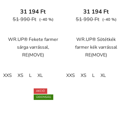
J7Y
J0B
31 194 Ft
31 194 Ft
51 990 Ft
51 990 Ft
(–40 %)
(–40 %)
WR.UP® Fekete farmer
WR.UP® Sötétkék
sárga varrással,
farmer kék varrással
RE(MOVE)
RE(MOVE)
XXS
XS
L
XL
XXS
XS
L
XL
AKCIÓ
ÚJDONSÁG