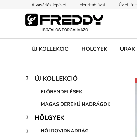
Ugrás
A vásárlás lépései
Mérettáblázat
Üzleti fel
a
fő
tartalomhoz
ÚJ KOLLEKCIÓ
HÖLGYEK
URAK
O
K
Kategóriák
ÚJ KOLLEKCIÓ
a
átugrása
l
t
d
ELŐRENDELÉSEK
e
a
g
MAGAS DEREKÚ NADRÁGOK
l
ó
s
r
HÖLGYEK
i
ó
á
p
NŐI RÖVIDNADRÁG
k