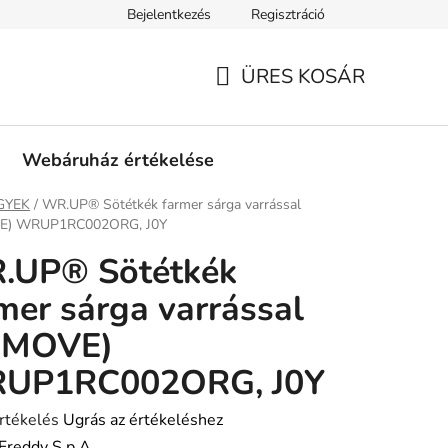
Bejelentkezés
Regisztráció
tási információk
Fizetési feltételek
Kereskedőknek
Gar
ÜRES KOSÁR
KOSÁR
Webáruház értékelése
ap
GYEK
/
WR.UP® Sötétkék farmer sárga varrással
E) WRUP1RC002ORG, J0Y
.UP® Sötétkék
mer sárga varrással
(MOVE)
UP1RC002ORG, J0Y
rtékelés
Ugrás az értékeléshez
Freddy S.p.A