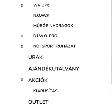
a
WR.UP®
n
e
N.O.W.®
l
MŰBŐR NADRÁGOK
D.I.W.O. PRO
NŐI SPORT RUHÁZAT
URAK
AJÁNDÉKUTALVÁNY
AKCIÓK
KIÁRUSÍTÁS
OUTLET