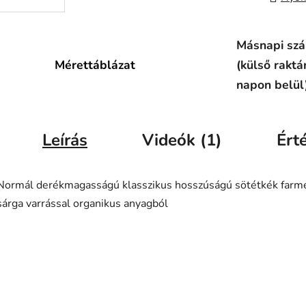
Másnapi szál
Mérettáblázat
(külső raktá
napon belül
Leírás
Videók (1)
Ért
Normál derékmagasságú klasszikus hosszúságú sötétkék farm
sárga varrással organikus anyagból