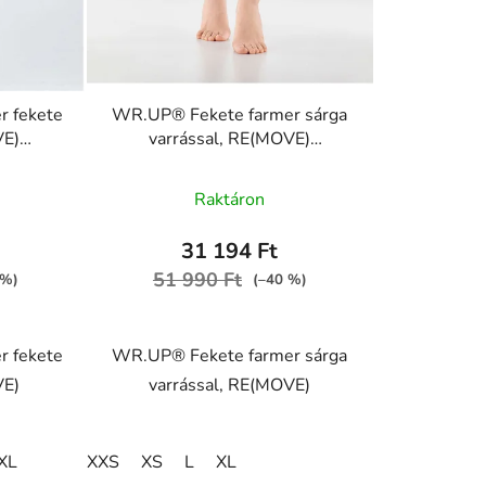
 fekete
WR.UP® Fekete farmer sárga
VE)
varrással, RE(MOVE)
 J7N
WRUP1RC002ORG, J7Y
Raktáron
31 194 Ft
ése
51 990 Ft
 %)
(–40 %)
 fekete
WR.UP® Fekete farmer sárga
VE)
varrással, RE(MOVE)
XL
XXS
XS
L
XL