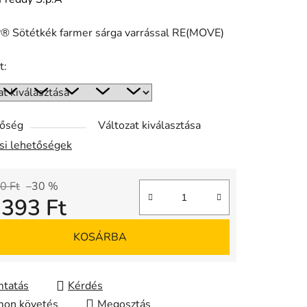
 Sötétkék farmer sárga varrással RE(MOVE)
ése
t:
tőség
Változat kiválasztása
ási lehetőségek
0 Ft
–30 %
 393 Ft
gár:
KOSÁRBA
tatás
Kérdés
on követés
Megosztás