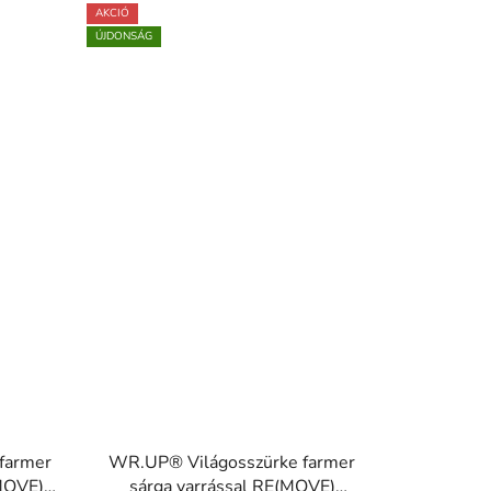
AKCIÓ
ÚJDONSÁG
farmer
WR.UP® Világosszürke farmer
(MOVE)
sárga varrással RE(MOVE)