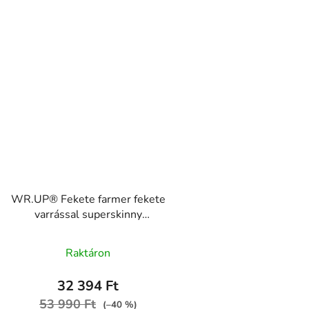
WR.UP® Fekete farmer fekete
varrással superskinny
WRUP2RC002ORG, J7N
Raktáron
32 394 Ft
53 990 Ft
(–40 %)