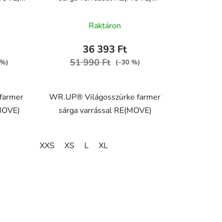
 J4Y
WRUP1RC002ORG, J3Y
Raktáron
36 393 Ft
ése
51 990 Ft
 %)
(–30 %)
farmer
WR.UP® Világosszürke farmer
(MOVE)
sárga varrással RE(MOVE)
XXS
XS
L
XL