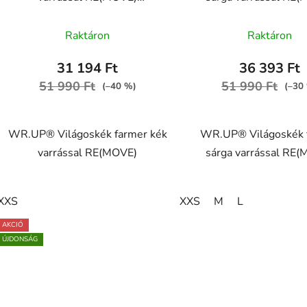
WRUP1RC002ORG, J4B
WRUP1RC002ORG,
A
A
Raktáron
Raktáron
termék
termék
átlagos
átlagos
31 194 Ft
36 393 Ft
értékelése
értékel
51 990 Ft
51 990 Ft
(–40 %)
(–30
5-
5-
ből
ből
WR.UP® Világoskék farmer kék
WR.UP® Világoskék 
5,0
5,0
varrással RE(MOVE)
sárga varrással RE
csillag.
csillag.
XXS
XXS
M
L
AKCIÓ
ÚJDONSÁG