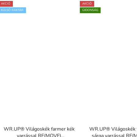
AKCIÓ
AKCIÓ
KÜLSŐ RAKTÁR
ÚJDONSÁG
WR.UP® Világoskék farmer kék
WR.UP® Világoskék 
varrással RE(MOVE)
sárga varrással RE