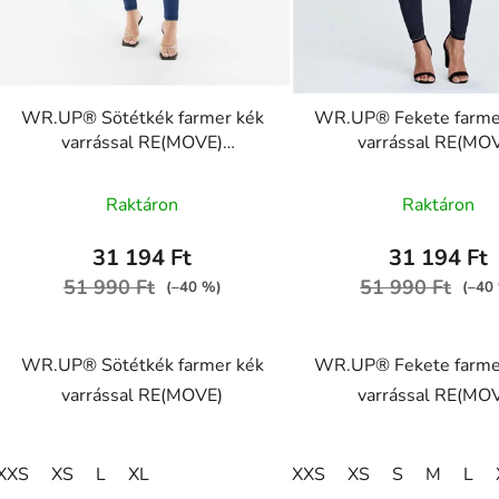
WR.UP® Sötétkék farmer kék
WR.UP® Fekete farmer
varrással RE(MOVE)
varrással RE(MO
WRUP1RC002ORG, J0B
WRUP1RC002ORG,
A
Raktáron
Raktáron
termék
átlagos
31 194 Ft
31 194 Ft
értékel
51 990 Ft
51 990 Ft
(–40 %)
(–40
5-
ből
WR.UP® Sötétkék farmer kék
WR.UP® Fekete farmer
5,0
varrással RE(MOVE)
varrással RE(MO
csillag.
XXS
XS
L
XL
XXS
XS
S
M
L