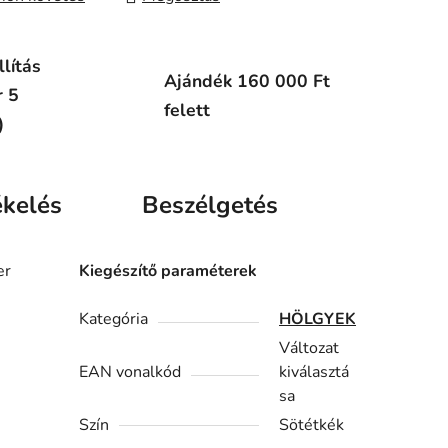
lítás
Ajándék 160 000 Ft
r 5
felett
)
ékelés
Beszélgetés
er
Kiegészítő paraméterek
Kategória
HÖLGYEK
Változat
EAN vonalkód
kiválasztá
sa
Szín
Sötétkék