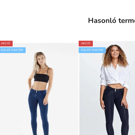
Hasonló term
AKCIÓ
AKCIÓ
KÜLSŐ RAKTÁR
KÜLSŐ RAKTÁR