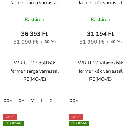
farmer sárga varrással
farmer kék varrással
RE(MOVE)
RE(MOVE)
A
WRUP1RC002ORG,
WRUP1RC002ORG,
Raktáron
Raktáron
J0Y
J4B
termék
átlagos
36 393 Ft
31 194 Ft
értékelése
51 990 Ft
51 990 Ft
(–30 %)
(–40 %)
5-
ből
WR.UP® Sötétkék
WR.UP® Világoskék
5,0
farmer sárga varrással
farmer kék varrással
csillag.
RE(MOVE)
RE(MOVE)
XXS
XS
M
L
XL
XXS
AKCIÓ
AKCIÓ
ÚJDONSÁG
ÚJDONSÁG