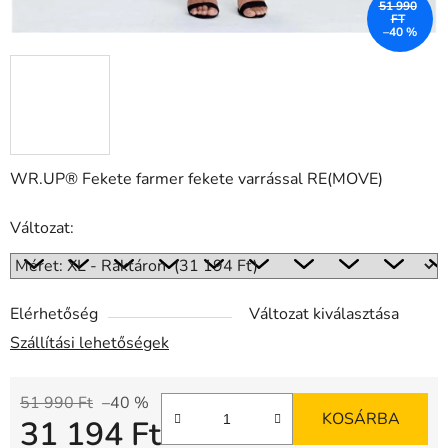
51 990
FT
–40 %
WR.UP® Fekete farmer fekete varrással RE(MOVE)
Változat:
Elérhetőség
Változat kiválasztása
Szállítási lehetőségek
51 990 Ft
–40 %
KOSÁRBA
31 194 Ft