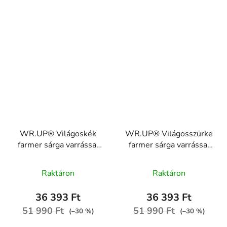
WR.UP® Világoskék
WR.UP® Világosszürke
farmer sárga varrással
farmer sárga varrással
RE(MOVE)
RE(MOVE)
A
WRUP1RC002ORG,
WRUP1RC002ORG,
Raktáron
Raktáron
J4Y
termék
J3Y
átlagos
36 393 Ft
36 393 Ft
értékelése
51 990 Ft
51 990 Ft
(–30 %)
(–30 %)
5-