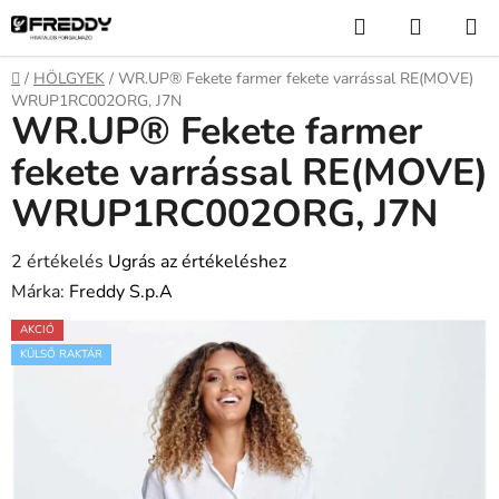
Ugrás
Keresés
KOSÁR
a
fő
Kezdőlap
/
HÖLGYEK
/
WR.UP® Fekete farmer fekete varrással RE(MOVE)
tartalomhoz
WRUP1RC002ORG, J7N
WR.UP® Fekete farmer
fekete varrással RE(MOVE)
WRUP1RC002ORG, J7N
A
2 értékelés
Ugrás az értékeléshez
termék
Márka:
Freddy S.p.A
átlagos
AKCIÓ
értékelése
KÜLSŐ RAKTÁR
5-
ből
5,0
csillag.