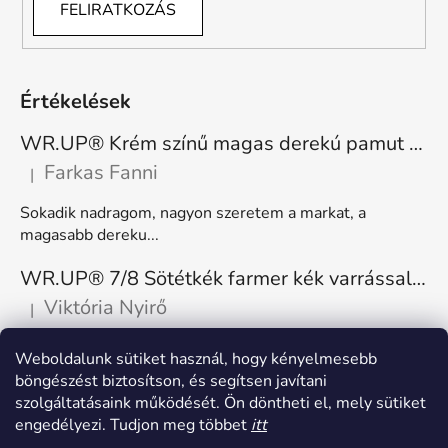
FELIRATKOZÁS
Értékelések
WR.UP® Krém színű magas derekú pamut nadrág RE(MOVE) WRUP1HC001ORG, Z40
Farkas Fanni
|
A termék értékelése 5-ből 5 csillag.
Sokadik nadragom, nagyon szeretem a markat, a
magasabb dereku...
WR.UP® 7/8 Sötétkék farmer kék varrással, superskinny RE(MOVE) WRUP4RC002ORG, J0B
Viktória Nyirő
|
A termék értékelése 5-ből 5 csillag.
Nagyon kényelmes, rugalmas. Méretnek megfelelő.
Weboldalunk sütiket használ, hogy kényelmesebb
böngészést biztosítson, és segítsen javítani
szolgáltatásaink működését. Ön döntheti el, mely sütiket
engedélyezi. Tudjon meg többet
itt