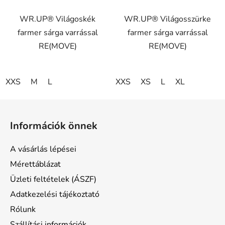
ből
WR.UP® Világoskék
WR.UP® Világosszürke
5,0
farmer sárga varrással
farmer sárga varrással
csillag.
RE(MOVE)
RE(MOVE)
XXS
M
L
XXS
XS
L
XL
L
á
Információk önnek
b
l
A vásárlás lépései
é
Mérettáblázat
c
Üzleti feltételek (ÁSZF)
Adatkezelési tájékoztató
Rólunk
Szállítási információk