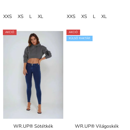
XXS
XS
L
XL
XXS
XS
L
XL
AKCIÓ
AKCIÓ
KÜLSŐ RAKTÁR
WR.UP® Sötétkék
WR.UP® Világoskék