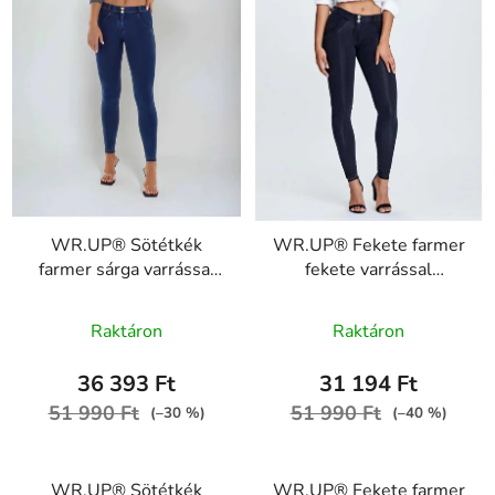
WR.UP® Sötétkék
WR.UP® Fekete farmer
farmer sárga varrással
fekete varrással
RE(MOVE)
RE(MOVE)
A
WRUP1RC002ORG,
WRUP1RC002ORG,
Raktáron
Raktáron
J0Y
J7N
termék
átlagos
36 393 Ft
31 194 Ft
értékelése
51 990 Ft
51 990 Ft
(–30 %)
(–40 %)
5-
ből
WR.UP® Sötétkék
WR.UP® Fekete farmer
5,0