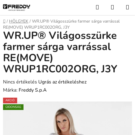
Ugrás
Keresés
KOSÁR
a
fő
Kezdőlap
/
HÖLGYEK
/
WR.UP® Világosszürke farmer sárga varrással
tartalomhoz
RE(MOVE) WRUP1RC002ORG, J3Y
WR.UP® Világosszürke
farmer sárga varrással
RE(MOVE)
WRUP1RC002ORG, J3Y
A
Nincs értékelés
Ugrás az értékeléshez
termék
Márka:
Freddy S.p.A
átlagos
AKCIÓ
értékelése
ÚJDONSÁG
5-
ből
0,0