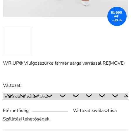
51 990
FT
–30 %
WR.UP® Világosszürke farmer sárga varrással RE(MOVE)
Változat:
Elérhetőség
Változat kiválasztása
Szállítási lehetőségek