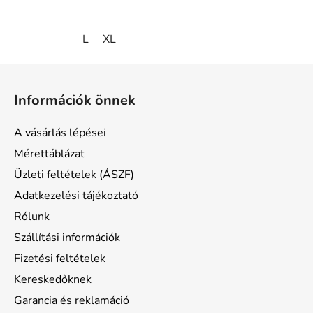
L
XL
L
á
Információk önnek
b
l
A vásárlás lépései
é
Mérettáblázat
c
Üzleti feltételek (ÁSZF)
Adatkezelési tájékoztató
Rólunk
Szállítási információk
Fizetési feltételek
Kereskedőknek
Garancia és reklamáció