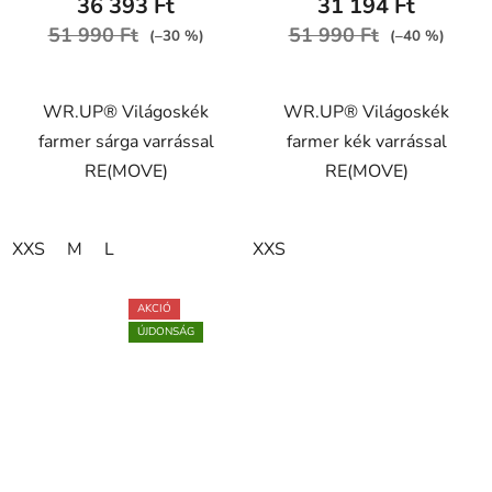
36 393 Ft
31 194 Ft
értékelése
értékelése
51 990 Ft
51 990 Ft
(–30 %)
(–40 %)
5-
5-
ből
ből
WR.UP® Világoskék
WR.UP® Világoskék
5,0
5,0
farmer sárga varrással
farmer kék varrással
csillag.
csillag.
RE(MOVE)
RE(MOVE)
XXS
M
L
XXS
AKCIÓ
ÚJDONSÁG