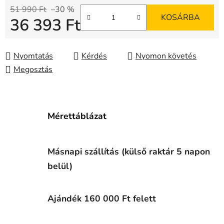
51 990 Ft
–30 %
KOSÁRBA
36 393 Ft
Egységár:
Nyomtatás
Kérdés
Nyomon követés
Megosztás
Mérettáblázat
Másnapi szállítás (külső raktár 5 napon
belül)
Ajándék 160 000 Ft felett