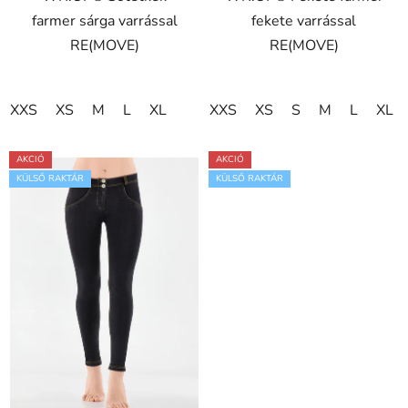
farmer sárga varrással
fekete varrással
csillag.
RE(MOVE)
RE(MOVE)
XXS
XS
M
L
XL
XXS
XS
S
M
L
XL
AKCIÓ
AKCIÓ
KÜLSŐ RAKTÁR
KÜLSŐ RAKTÁR