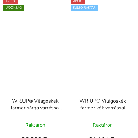
AKCIÓ
AKCIÓ
ÚJDONSÁG
KÜLSŐ RAKTÁR
WR.UP® Világoskék
WR.UP® Világoskék
farmer sárga varrással
farmer kék varrással
RE(MOVE)
RE(MOVE)
A
A
WRUP1RC002ORG,
WRUP1RC002ORG,
Raktáron
Raktáron
J4Y
termék
J4B
termék
átlagos
átlagos