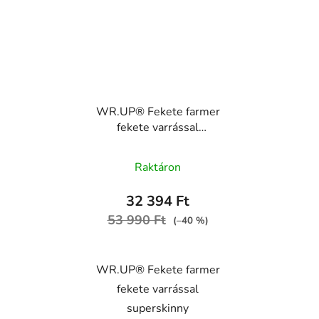
WR.UP® Fekete farmer
fekete varrással
superskinny
WRUP2RC002ORG,
Raktáron
J7N
32 394 Ft
53 990 Ft
(–40 %)
WR.UP® Fekete farmer
fekete varrással
superskinny