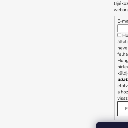
tájéko
webáru
E-ma
Ho
álta
neve
felha
Hung
hírle
küldj
adat
elol
a ho
viss
F