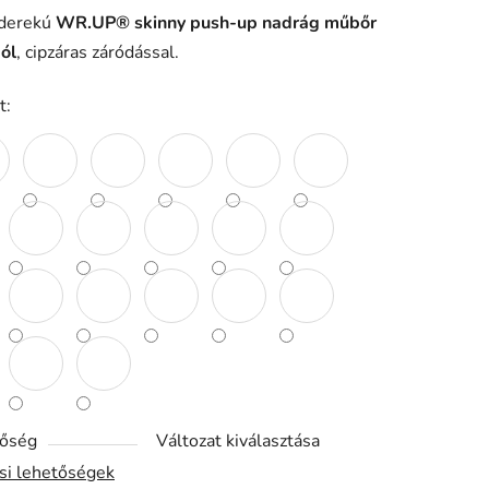
derekú
WR.UP® skinny push-up nadrág műbőr
ól
, cipzáras záródással.
ése
t:
tőség
Változat kiválasztása
ási lehetőségek