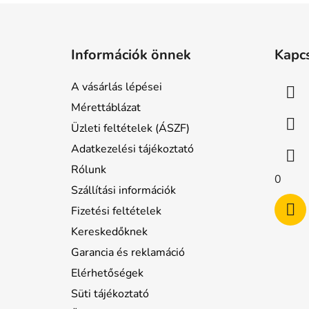
L
á
Információk önnek
Kapc
b
l
A vásárlás lépései
é
Mérettáblázat
c
Üzleti feltételek (ÁSZF)
Adatkezelési tájékoztató
Rólunk
0
Szállítási információk
Fizetési feltételek
Kereskedőknek
Garancia és reklamáció
Elérhetőségek
Süti tájékoztató