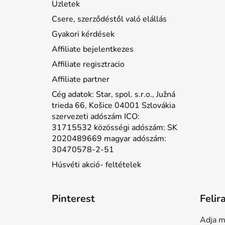
Üzletek
Csere, szerződéstől való elállás
Gyakori kérdések
Affiliate bejelentkezes
Affiliate regisztracio
Affiliate partner
Cég adatok: Star, spol. s.r.o., Južná
trieda 66, Košice 04001 Szlovákia
szervezeti adószám ICO:
31715532 közösségi adószám: SK
2020489669 magyar adószám:
30470578-2-51
Húsvéti akció- feltételek
Pinterest
Felir
Adja m