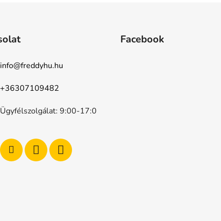
solat
Facebook
info
@
freddyhu.hu
+36307109482
Ügyfélszolgálat: 9:00-17:0