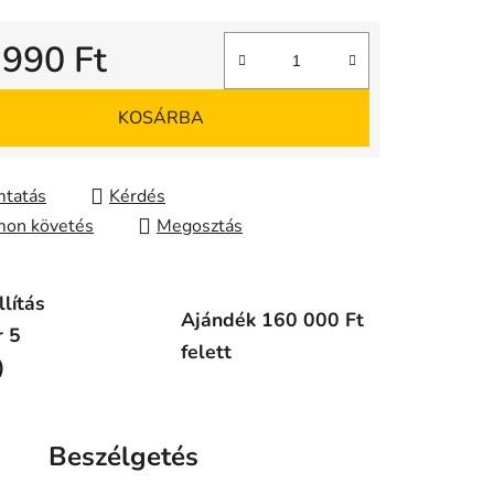
 990 Ft
gár:
KOSÁRBA
tatás
Kérdés
on követés
Megosztás
lítás
Ajándék 160 000 Ft
r 5
felett
)
Beszélgetés