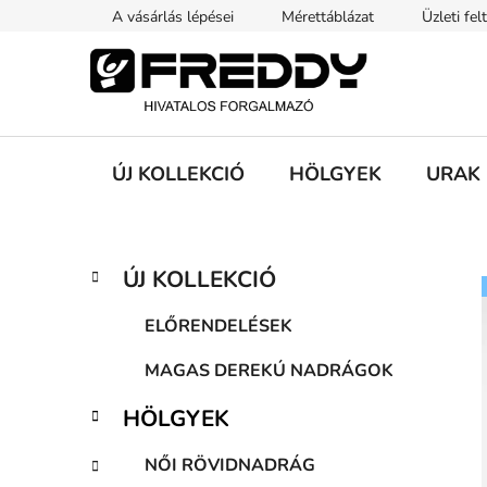
Ugrás
A vásárlás lépései
Mérettáblázat
Üzleti fel
a
fő
tartalomhoz
ÚJ KOLLEKCIÓ
HÖLGYEK
URAK
O
K
Kategóriák
ÚJ KOLLEKCIÓ
a
átugrása
l
t
d
ELŐRENDELÉSEK
e
a
g
MAGAS DEREKÚ NADRÁGOK
l
ó
s
r
HÖLGYEK
i
ó
á
p
NŐI RÖVIDNADRÁG
k