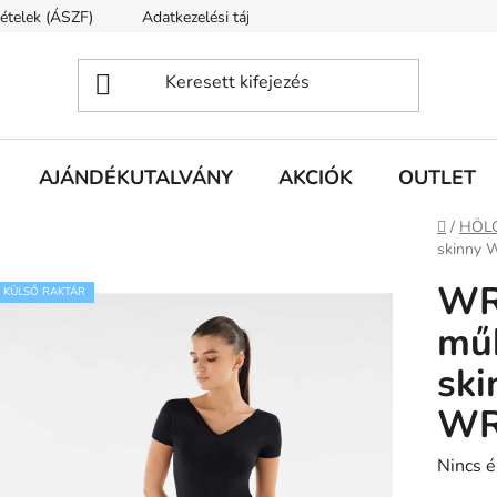
tételek (ÁSZF)
Adatkezelési tájékoztató
Rólunk
Szállí
AJÁNDÉKUTALVÁNY
AKCIÓK
OUTLET
Kezdől
/
HÖL
skinny
WR
KÜLSŐ RAKTÁR
műb
ski
WR
A
Nincs é
termék