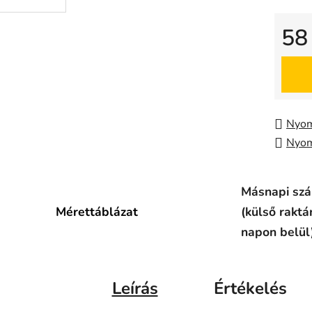
58
Egysé
Nyom
Nyom
Másnapi szál
Mérettáblázat
(külső raktá
napon belül
Leírás
Értékelés