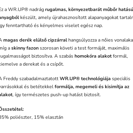
Ez a WR.UP® nadrág
rugalmas, környezetbarát műbőr hatás
anyagból
készült, amely újrahasznosított alapanyagokat tartal
így fenntartható és kényelmes viselet egész nap.
A
magas derék elülső cipzárral
hangsúlyozza a nőies vonalaka
míg a
skinny fazon
szorosan követi a test formáját, maximális
rugalmasságot biztosítva. A szabás
homokóra alakot
formál,
kiemelve a derekat és a csípőt.
A Freddy szabadalmaztatott
WR.UP® technológiája
speciális
varrásokkal és betétekkel
formálja, megemeli és kisimítja az
alakot
, így természetes push-up hatást biztosít.
Összetétel:
85% poliészter, 15% elasztán