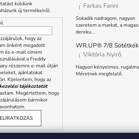
ztatást küldünk
Farkas Fanni
|
A termék értékelése 5-ből 5 
házunk új termékeiről.
Sokadik nadragom, nagyon
il
szeretem a markat, a magas
dereku...
zzájárulok, hogy az
lam önként megadott
m és e-mail címem
Viktória Nyirő
|
A termék értékelése 5-ből 5 
sználásával a Freddy
ary részemre e-mail útján
Nagyon kényelmes, rugalma
veleket, ajánlatokat
Méretnek megfelelő.
ön. Kijelentem, hogy az
kezelési tájékoztatót
vastam. Megértettem, hogy
zzájárulásom bármikor
zavonhatom.
ELIRATKOZÁS