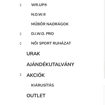
a
WR.UP®
n
e
N.O.W.®
l
MŰBŐR NADRÁGOK
D.I.W.O. PRO
NŐI SPORT RUHÁZAT
URAK
AJÁNDÉKUTALVÁNY
AKCIÓK
KIÁRUSÍTÁS
OUTLET