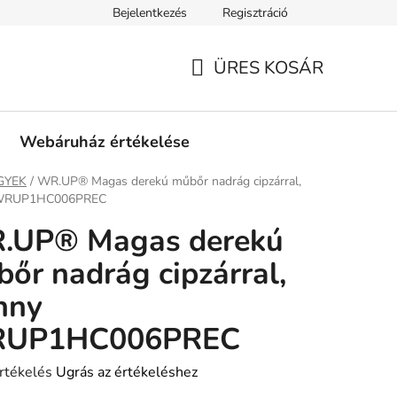
Bejelentkezés
Regisztráció
tási információk
Fizetési feltételek
Kereskedőknek
Gar
ÜRES KOSÁR
KOSÁR
Webáruház értékelése
ap
GYEK
/
WR.UP® Magas derekú műbőr nadrág cipzárral,
 WRUP1HC006PREC
.UP® Magas derekú
őr nadrág cipzárral,
nny
UP1HC006PREC
rtékelés
Ugrás az értékeléshez