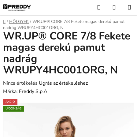
Ugrás
Keresés
KOSÁR
a
fő
Kezdőlap
/
HÖLGYEK
/
WR.UP® CORE 7/8 Fekete magas derekú pamut
tartalomhoz
nadrág WRUPY4HC001ORG, N
WR.UP® CORE 7/8 Fekete
magas derekú pamut
nadrág
WRUPY4HC001ORG, N
A
Nincs értékelés
Ugrás az értékeléshez
termék
Márka:
Freddy S.p.A
átlagos
AKCIÓ
értékelése
ÚJDONSÁG
5-
ből
0,0