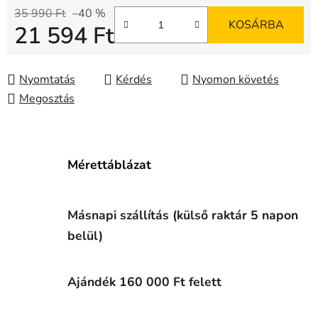
35 990 Ft
–40 %
KOSÁRBA
21 594 Ft
Egységár:
Nyomtatás
Kérdés
Nyomon követés
Megosztás
Mérettáblázat
Másnapi szállítás (külső raktár 5 napon
belül)
Ajándék 160 000 Ft felett