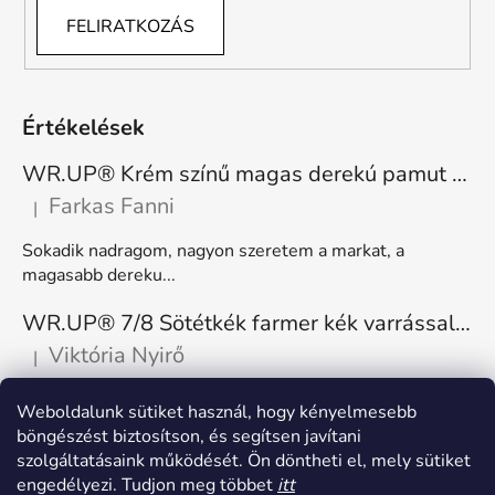
FELIRATKOZÁS
Értékelések
WR.UP® Krém színű magas derekú pamut nadrág RE(MOVE) WRUP1HC001ORG, Z40
Farkas Fanni
|
A termék értékelése 5-ből 5 csillag.
Sokadik nadragom, nagyon szeretem a markat, a
magasabb dereku...
WR.UP® 7/8 Sötétkék farmer kék varrással, superskinny RE(MOVE) WRUP4RC002ORG, J0B
Viktória Nyirő
|
A termék értékelése 5-ből 5 csillag.
Nagyon kényelmes, rugalmas. Méretnek megfelelő.
Weboldalunk sütiket használ, hogy kényelmesebb
böngészést biztosítson, és segítsen javítani
szolgáltatásaink működését. Ön döntheti el, mely sütiket
engedélyezi. Tudjon meg többet
itt