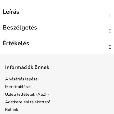
Leírás
Beszélgetés
Értékelés
L
á
Információk önnek
b
l
A vásárlás lépései
é
Mérettáblázat
c
Üzleti feltételek (ÁSZF)
Adatkezelési tájékoztató
Rólunk