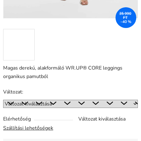
35 990
FT
–40 %
Magas derekú, alakformáló WR.UP® CORE leggings
organikus pamutból
Változat:
Elérhetőség
Változat kiválasztása
Szállítási lehetőségek