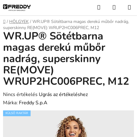
Ugrás
Keresés
KOSÁR
a
fő
Kezdőlap
/
HÖLGYEK
/
WR.UP® Sötétbarna magas derekú műbőr nadrág,
tartalomhoz
superskinny RE(MOVE) WRUP2HC006PREC, M12
WR.UP® Sötétbarna
magas derekú műbőr
nadrág, superskinny
RE(MOVE)
WRUP2HC006PREC, M12
A
Nincs értékelés
Ugrás az értékeléshez
termék
Márka:
Freddy S.p.A
átlagos
KÜLSŐ RAKTÁR
értékelése
5-
ből