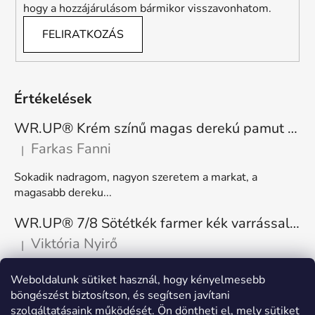
hogy a hozzájárulásom bármikor visszavonhatom.
FELIRATKOZÁS
Értékelések
WR.UP® Krém színű magas derekú pamut nadrág RE(MOVE) WRUP1HC001ORG, Z40
Farkas Fanni
|
A termék értékelése 5-ből 5 csillag.
Sokadik nadragom, nagyon szeretem a markat, a
magasabb dereku...
WR.UP® 7/8 Sötétkék farmer kék varrással, superskinny RE(MOVE) WRUP4RC002ORG, J0B
Viktória Nyirő
|
A termék értékelése 5-ből 5 csillag.
Nagyon kényelmes, rugalmas. Méretnek megfelelő.
Weboldalunk sütiket használ, hogy kényelmesebb
böngészést biztosítson, és segítsen javítani
szolgáltatásaink működését. Ön döntheti el, mely sütiket