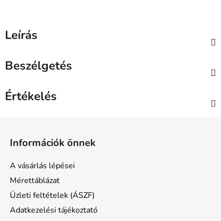
Leírás
Beszélgetés
Értékelés
L
á
Információk önnek
b
l
A vásárlás lépései
é
Mérettáblázat
c
Üzleti feltételek (ÁSZF)
Adatkezelési tájékoztató