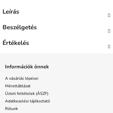
Leírás
Beszélgetés
Értékelés
L
á
Információk önnek
b
l
A vásárlás lépései
é
Mérettáblázat
c
Üzleti feltételek (ÁSZF)
Adatkezelési tájékoztató
Rólunk