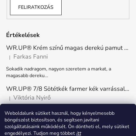
FELIRATKOZÁS
Értékelések
WR.UP® Krém színű magas derekú pamut nadrág RE(MOVE) WRUP1HC001ORG, Z40
Farkas Fanni
|
A termék értékelése 5-ből 5 csillag.
Sokadik nadragom, nagyon szeretem a markat, a
magasabb dereku...
WR.UP® 7/8 Sötétkék farmer kék varrással, superskinny RE(MOVE) WRUP4RC002ORG, J0B
Viktória Nyirő
|
A termék értékelése 5-ből 5 csillag.
Nagyon kényelmes, rugalmas. Méretnek megfelelő.
Weboldalunk sütiket használ, hogy kényelmesebb
böngészést biztosítson, és segítsen javítani
szolgáltatásaink működését. Ön döntheti el, mely sütiket
engedélyezi. Tudjon meg többet
itt