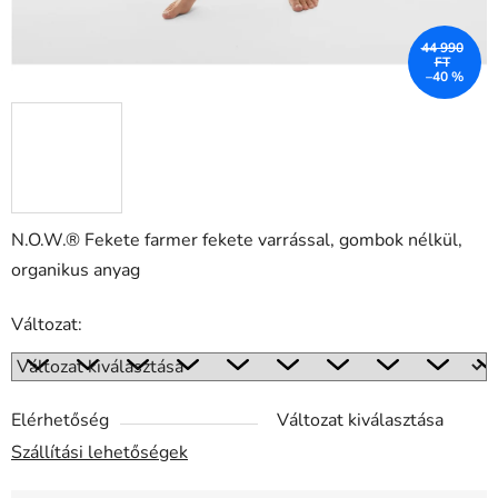
44 990
FT
–40 %
N.O.W.® Fekete farmer fekete varrással, gombok nélkül,
organikus anyag
Változat:
Elérhetőség
Változat kiválasztása
Szállítási lehetőségek