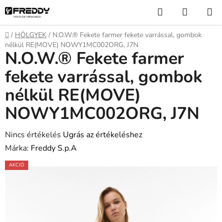
Ugrás
Keresés
KOSÁR
a
fő
Kezdőlap
/
HÖLGYEK
/
N.O.W.® Fekete farmer fekete varrással, gombok
tartalomhoz
nélkül RE(MOVE) NOWY1MC002ORG, J7N
N.O.W.® Fekete farmer
fekete varrással, gombok
nélkül RE(MOVE)
NOWY1MC002ORG, J7N
A
Nincs értékelés
Ugrás az értékeléshez
termék
Márka:
Freddy S.p.A
átlagos
AKCIÓ
értékelése
5-
ből
0,0