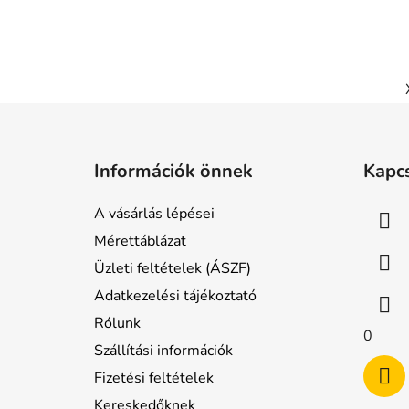
L
á
Információk önnek
Kapc
b
l
A vásárlás lépései
é
Mérettáblázat
c
Üzleti feltételek (ÁSZF)
Adatkezelési tájékoztató
Rólunk
0
Szállítási információk
Fizetési feltételek
Kereskedőknek