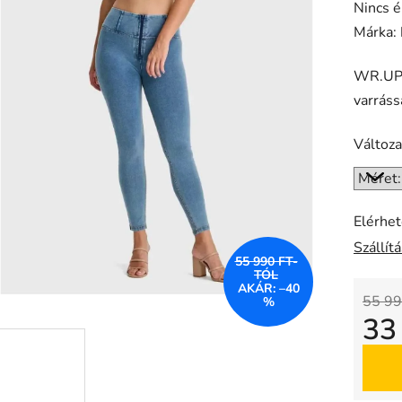
A
Nincs é
termék
Márka:
átlagos
WR.UP®
értékel
varrás
5-
ből
Változa
0,0
csillag.
Elérhe
Szállít
55 990 FT-
TÓL
AKÁR: –40
55 99
%
33
Egysé