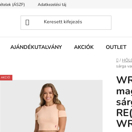
tételek (ÁSZF)
Adatkezelési tájékoztató
Rólunk
Szállí
AJÁNDÉKUTALVÁNY
AKCIÓK
OUTLET
Kezdől
/
HÖL
sárga v
WR
AKCIÓ
mag
sár
RE
WR