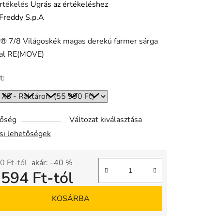
rtékelés
Ugrás az értékeléshez
Freddy S.p.A
 7/8 Világoskék magas derekú farmer sárga
ése
sal RE(MOVE)
t:
tőség
Változat kiválasztása
ási lehetőségek
0 Ft-tól
akár: –40 %
 594 Ft
-tól
gár:
KOSÁRBA