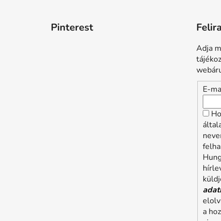
Pinterest
Felir
Adja m
tájéko
webáru
E-ma
Ho
álta
neve
felha
Hung
hírle
küldj
adat
elol
a ho