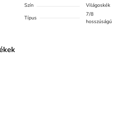
Szín
Világoskék
7/8
Típus
hosszúságú
ékek