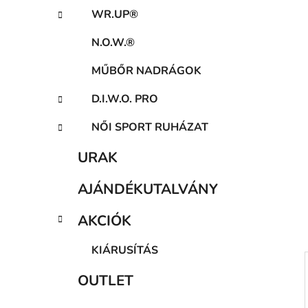
a
WR.UP®
n
e
N.O.W.®
l
MŰBŐR NADRÁGOK
D.I.W.O. PRO
NŐI SPORT RUHÁZAT
URAK
AJÁNDÉKUTALVÁNY
AKCIÓK
KIÁRUSÍTÁS
OUTLET