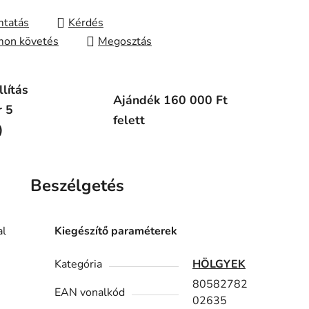
tatás
Kérdés
on követés
Megosztás
lítás
Ajándék 160 000 Ft
r 5
felett
)
Beszélgetés
al
Kiegészítő paraméterek
Kategória
HÖLGYEK
80582782
EAN vonalkód
02635