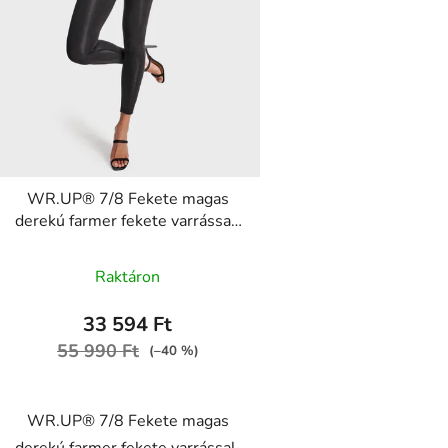
WR.UP® 7/8 Fekete magas
derekú farmer fekete varrással,
cipzárral RE(MOVE)
WRUP4HC002ORG, J7N
Raktáron
33 594 Ft
55 990 Ft
(–40 %)
WR.UP® 7/8 Fekete magas
derekú farmer fekete varrással,