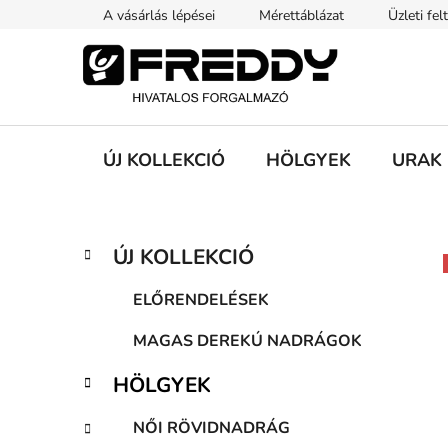
Ugrás
A vásárlás lépései
Mérettáblázat
Üzleti fel
a
fő
tartalomhoz
ÚJ KOLLEKCIÓ
HÖLGYEK
URAK
O
K
Kategóriák
ÚJ KOLLEKCIÓ
a
átugrása
l
t
d
ELŐRENDELÉSEK
e
a
g
MAGAS DEREKÚ NADRÁGOK
l
ó
s
r
HÖLGYEK
i
ó
á
p
NŐI RÖVIDNADRÁG
k