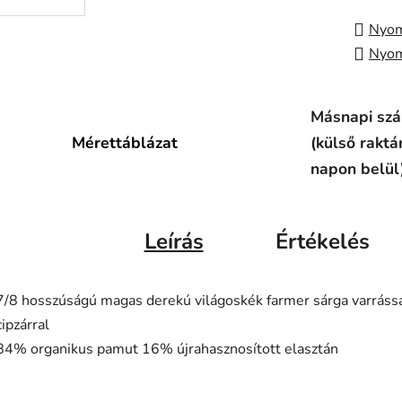
Nyom
Nyom
Másnapi szál
Mérettáblázat
(külső raktá
napon belül
Leírás
Értékelés
7/8 hosszúságú magas derekú világoskék farmer sárga varráss
cipzárral
84% organikus pamut 16% újrahasznosított elasztán