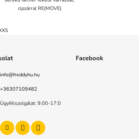
cipzárral RE(MOVE)
XXS
solat
Facebook
info
@
freddyhu.hu
+36307109482
Ügyfélszolgálat: 9:00-17:0