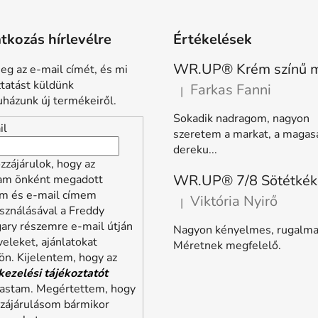
atkozás hírlevélre
Értékelések
eg az e-mail címét, és mi
ztatást küldünk
Farkas Fanni
|
A termék értékelése 5-ből 5 
házunk új termékeiről.
Sokadik nadragom, nagyon
il
szeretem a markat, a magas
dereku...
zzájárulok, hogy az
lam önként megadott
m és e-mail címem
Viktória Nyirő
|
A termék értékelése 5-ből 5 
sználásával a Freddy
ary részemre e-mail útján
Nagyon kényelmes, rugalma
veleket, ajánlatokat
Méretnek megfelelő.
ön. Kijelentem, hogy az
kezelési tájékoztatót
vastam. Megértettem, hogy
zzájárulásom bármikor