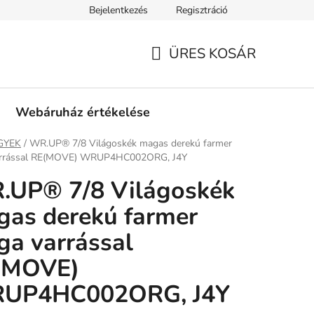
Bejelentkezés
Regisztráció
tási információk
Fizetési feltételek
Kereskedőknek
Gar
ÜRES KOSÁR
KOSÁR
Webáruház értékelése
ap
GYEK
/
WR.UP® 7/8 Világoskék magas derekú farmer
arrással RE(MOVE) WRUP4HC002ORG, J4Y
.UP® 7/8 Világoskék
as derekú farmer
ga varrással
(MOVE)
UP4HC002ORG, J4Y