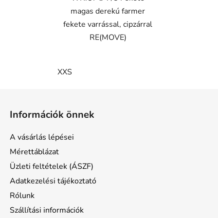
magas derekú farmer
fekete varrással, cipzárral
RE(MOVE)
XXS
L
á
Információk önnek
b
l
A vásárlás lépései
é
Mérettáblázat
c
Üzleti feltételek (ÁSZF)
Adatkezelési tájékoztató
Rólunk
Szállítási információk