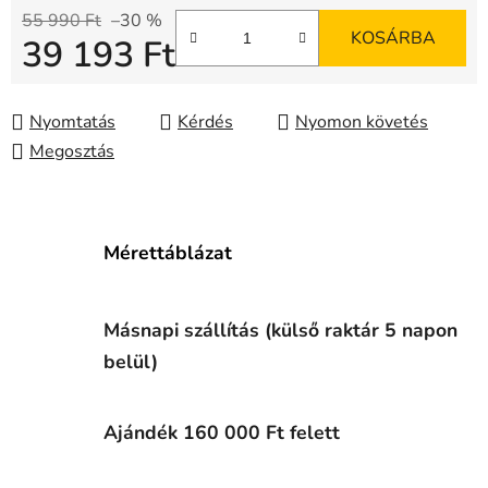
55 990 Ft
–30 %
KOSÁRBA
39 193 Ft
Egységár:
Nyomtatás
Kérdés
Nyomon követés
Megosztás
Mérettáblázat
Másnapi szállítás (külső raktár 5 napon
belül)
Ajándék 160 000 Ft felett