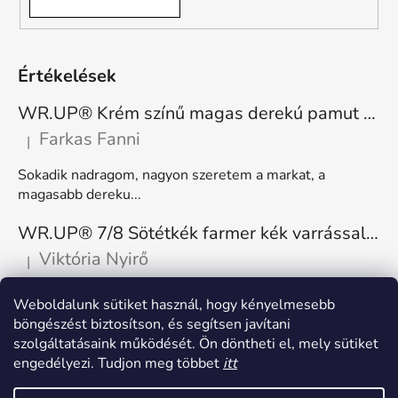
Értékelések
WR.UP® Krém színű magas derekú pamut nadrág RE(MOVE) WRUP1HC001ORG, Z40
Farkas Fanni
|
A termék értékelése 5-ből 5 csillag.
Sokadik nadragom, nagyon szeretem a markat, a
magasabb dereku...
WR.UP® 7/8 Sötétkék farmer kék varrással, superskinny RE(MOVE) WRUP4RC002ORG, J0B
Viktória Nyirő
|
A termék értékelése 5-ből 5 csillag.
Nagyon kényelmes, rugalmas. Méretnek megfelelő.
Weboldalunk sütiket használ, hogy kényelmesebb
böngészést biztosítson, és segítsen javítani
szolgáltatásaink működését. Ön döntheti el, mely sütiket
engedélyezi. Tudjon meg többet
itt