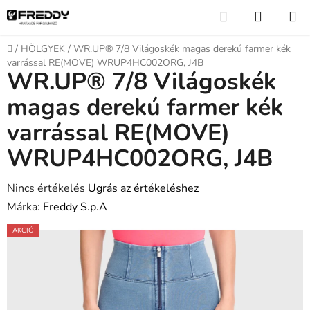
Ugrás
Keresés
KOSÁR
a
fő
Kezdőlap
/
HÖLGYEK
/
WR.UP® 7/8 Világoskék magas derekú farmer kék
tartalomhoz
varrással RE(MOVE) WRUP4HC002ORG, J4B
WR.UP® 7/8 Világoskék
magas derekú farmer kék
varrással RE(MOVE)
WRUP4HC002ORG, J4B
A
Nincs értékelés
Ugrás az értékeléshez
termék
Márka:
Freddy S.p.A
átlagos
AKCIÓ
értékelése
5-
ből
0,0