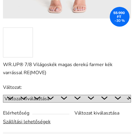
55 990
FT
–30 %
WR.UP® 7/8 Világoskék magas derekú farmer kék
varrással RE(MOVE)
Változat:
Elérhetőség
Változat kiválasztása
Szállítási lehetőségek