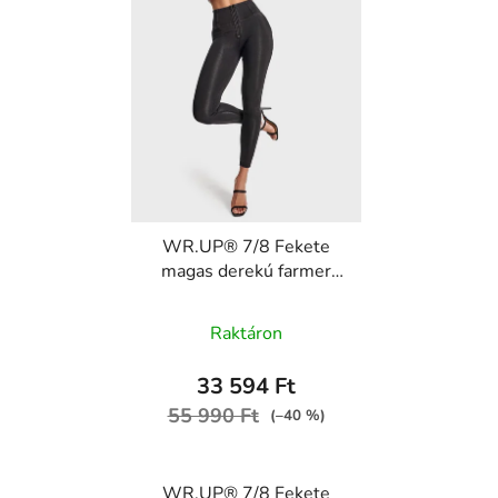
WR.UP® 7/8 Fekete
magas derekú farmer
fekete varrással,
cipzárral RE(MOVE)
Raktáron
WRUP4HC002ORG,
J7N
33 594 Ft
55 990 Ft
(–40 %)
WR.UP® 7/8 Fekete