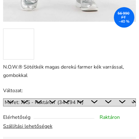
56 990
FT
–40 %
N.O.W.® Sötétkék magas derekú farmer kék varrással,
gombokkal
Változat:
Elérhetőség
Raktáron
Szállítási lehetőségek