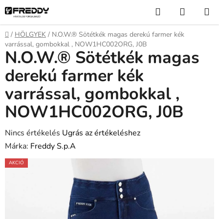
Ugrás
Keresés
KOSÁR
a
fő
Kezdőlap
/
HÖLGYEK
/
N.O.W.® Sötétkék magas derekú farmer kék
tartalomhoz
varrással, gombokkal , NOW1HC002ORG, J0B
N.O.W.® Sötétkék magas
derekú farmer kék
varrással, gombokkal ,
NOW1HC002ORG, J0B
A
Nincs értékelés
Ugrás az értékeléshez
termék
Márka:
Freddy S.p.A
átlagos
AKCIÓ
értékelése
5-
ből
0,0