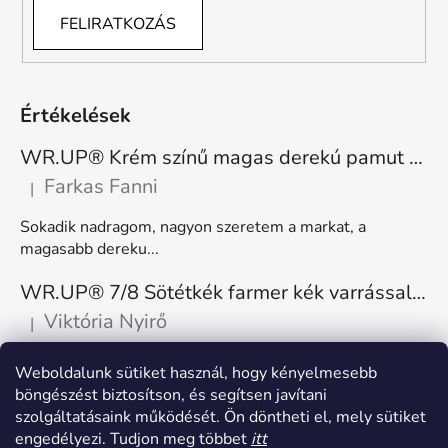
FELIRATKOZÁS
Értékelések
WR.UP® Krém színű magas derekú pamut nadrág RE(MOVE) WRUP1HC001ORG, Z40
Farkas Fanni
|
A termék értékelése 5-ből 5 csillag.
Sokadik nadragom, nagyon szeretem a markat, a
magasabb dereku...
WR.UP® 7/8 Sötétkék farmer kék varrással, superskinny RE(MOVE) WRUP4RC002ORG, J0B
Viktória Nyirő
|
A termék értékelése 5-ből 5 csillag.
Nagyon kényelmes, rugalmas. Méretnek megfelelő.
Weboldalunk sütiket használ, hogy kényelmesebb
böngészést biztosítson, és segítsen javítani
szolgáltatásaink működését. Ön döntheti el, mely sütiket
engedélyezi. Tudjon meg többet
itt