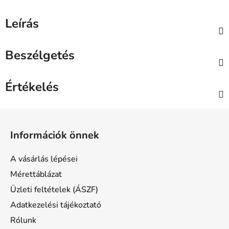
Leírás
Beszélgetés
Értékelés
L
á
Információk önnek
b
l
A vásárlás lépései
é
Mérettáblázat
c
Üzleti feltételek (ÁSZF)
Adatkezelési tájékoztató
Rólunk