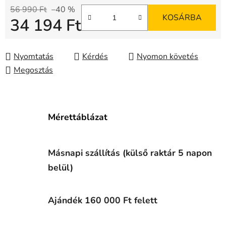
56 990 Ft
–40 %
KOSÁRBA
34 194 Ft
Egységár:
Nyomtatás
Kérdés
Nyomon követés
Megosztás
Mérettáblázat
Másnapi szállítás (külső raktár 5 napon
belül)
Ajándék 160 000 Ft felett