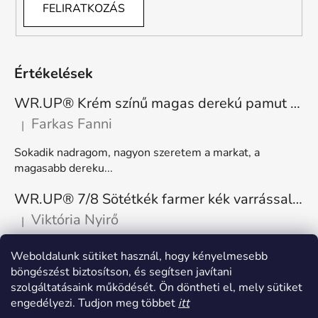
FELIRATKOZÁS
Értékelések
WR.UP® Krém színű magas derekú pamut nadrág RE(MOVE) WRUP1HC001ORG, Z40
Farkas Fanni
|
A termék értékelése 5-ből 5 csillag.
Sokadik nadragom, nagyon szeretem a markat, a
magasabb dereku...
WR.UP® 7/8 Sötétkék farmer kék varrással, superskinny RE(MOVE) WRUP4RC002ORG, J0B
Viktória Nyirő
|
A termék értékelése 5-ből 5 csillag.
Nagyon kényelmes, rugalmas. Méretnek megfelelő.
Weboldalunk sütiket használ, hogy kényelmesebb
böngészést biztosítson, és segítsen javítani
szolgáltatásaink működését. Ön döntheti el, mely sütiket
engedélyezi. Tudjon meg többet
itt