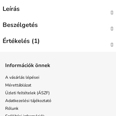
Leírás
Beszélgetés
Értékelés (1)
L
á
Információk önnek
b
l
A vásárlás lépései
é
Mérettáblázat
c
Üzleti feltételek (ÁSZF)
Adatkezelési tájékoztató
Rólunk