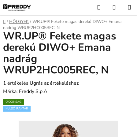
Ugrás
Keresés
KOSÁR
a
fő
Kezdőlap
/
HÖLGYEK
/
WR.UP® Fekete magas derekú DIWO+ Emana
tartalomhoz
nadrág WRUP2HC005REC, N
WR.UP® Fekete magas
derekú DIWO+ Emana
nadrág
WRUP2HC005REC, N
A
1 értékelés
Ugrás az értékeléshez
termék
Márka:
Freddy S.p.A
átlagos
ÚJDONSÁG
értékelése
KÜLSŐ RAKTÁR
5-
ből
5,0