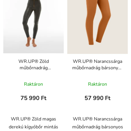
WR.UP® Zöld
WR.UP® Narancssárga
műbőrnadrág
műbőrnadrág bársonyos
kígyómintával, magas
hatású, magas derekú,
derékkal, superskinny
WRUP2HF461, M107
Raktáron
Raktáron
WRUP2HF330,
ANI63V
75 990 Ft
57 990 Ft
WR.UP® Zöld magas
WR.UP® Narancssárga
derekú kígyóbőr mintás
műbőrnadrág bársonyos