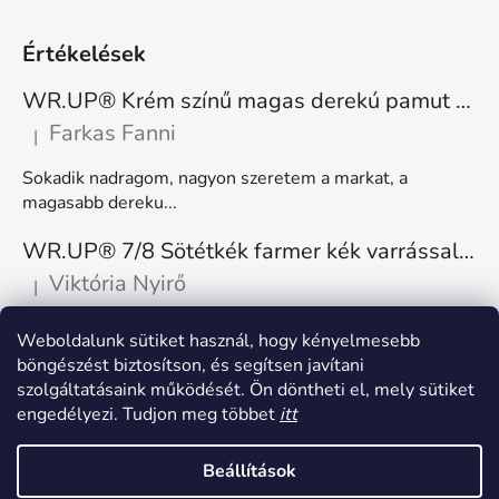
Értékelések
WR.UP® Krém színű magas derekú pamut nadrág RE(MOVE) WRUP1HC001ORG, Z40
Farkas Fanni
|
A termék értékelése 5-ből 5 csillag.
Sokadik nadragom, nagyon szeretem a markat, a
magasabb dereku...
WR.UP® 7/8 Sötétkék farmer kék varrással, superskinny RE(MOVE) WRUP4RC002ORG, J0B
Viktória Nyirő
|
A termék értékelése 5-ből 5 csillag.
Nagyon kényelmes, rugalmas. Méretnek megfelelő.
Weboldalunk sütiket használ, hogy kényelmesebb
böngészést biztosítson, és segítsen javítani
szolgáltatásaink működését. Ön döntheti el, mely sütiket
engedélyezi. Tudjon meg többet
itt
Beállítások