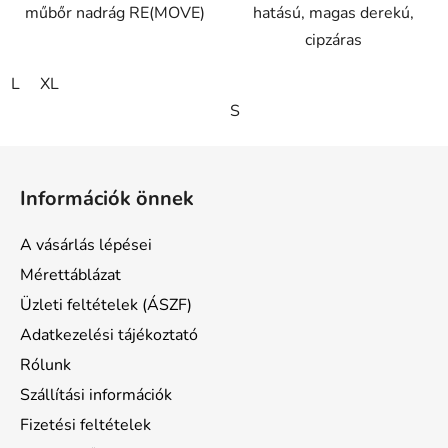
műbőr nadrág RE(MOVE)
hatású, magas derekú,
cipzáras
L
XL
S
L
á
Információk önnek
b
l
A vásárlás lépései
é
Mérettáblázat
c
Üzleti feltételek (ÁSZF)
Adatkezelési tájékoztató
Rólunk
Szállítási információk
Fizetési feltételek