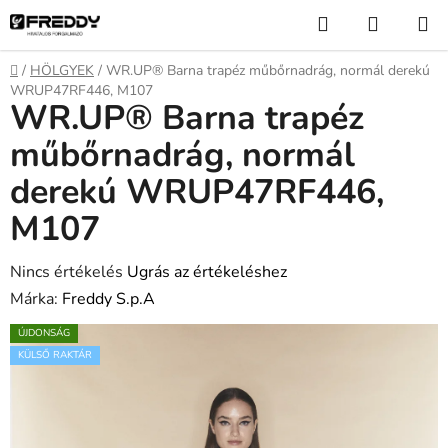
Ugrás
Keresés
KOSÁR
a
fő
Kezdőlap
/
HÖLGYEK
/
WR.UP® Barna trapéz műbőrnadrág, normál derekú
tartalomhoz
WRUP47RF446, M107
WR.UP® Barna trapéz
műbőrnadrág, normál
derekú WRUP47RF446,
M107
A
Nincs értékelés
Ugrás az értékeléshez
termék
Márka:
Freddy S.p.A
átlagos
ÚJDONSÁG
értékelése
KÜLSŐ RAKTÁR
5-
ből
0,0