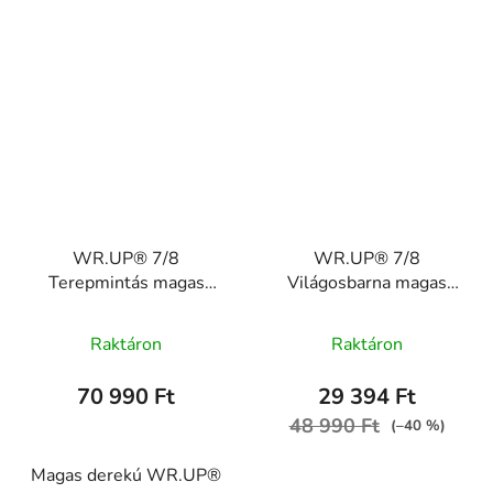
WR.UP® 7/8
WR.UP® 7/8
Terepmintás magas
Világosbarna magas
derekú cargo nadrág
derekú pamut nadrág
WRUP4HS449, M95M
RE(MOVE)
Raktáron
Raktáron
WRUP4HC001ORG,
P80
70 990 Ft
29 394 Ft
48 990 Ft
(–40 %)
Magas derekú WR.UP®