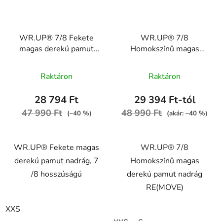
WR.UP® 7/8 Fekete
WR.UP® 7/8
magas derekú pamut
Homokszínű magas
nadrág RE(MOVE)
derekú pamut nadrág
WRUP4HC001ORG, N
RE(MOVE)
Raktáron
Raktáron
WRUP4HC001ORG,
M35
28 794 Ft
29 394 Ft-tól
47 990 Ft
48 990 Ft
(–40 %)
(akár: –40 %)
WR.UP® Fekete magas
WR.UP® 7/8
derekú pamut nadrág, 7
Homokszínű magas
/8 hosszúságú
derekú pamut nadrág
RE(MOVE)
XXS