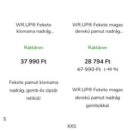
WR.UP® Fekete
WR.UP® Fekete magas
kismama nadrág
derekú pamut nadrág
WRUPY1PRC001ORG,
gombokkal
A
N
WRUP1BHC001ORG,
Raktáron
Raktáron
N
termék
átlagos
37 990 Ft
28 794 Ft
értékelése
47 990 Ft
(–40 %)
5-
ből
Fekete pamut kismama
WR.UP® Fekete magas
5,0
nadrág, gomb és cipzár
derekú pamut nadrág
csillag.
nélküli
gombokkal
S
XXS