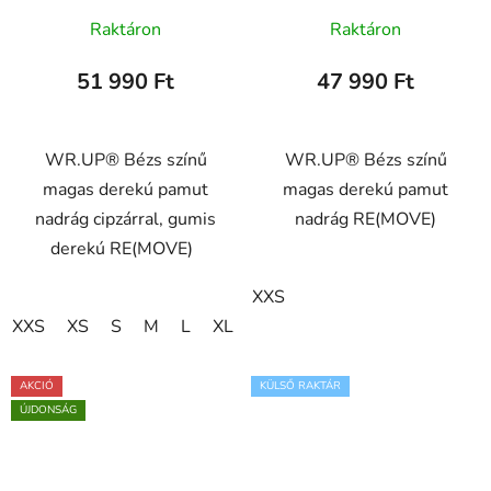
derekú RE(MOVE)
WRUP1HC001ORG,
Raktáron
Raktáron
WRUP2HF327, M35
Z114
51 990 Ft
47 990 Ft
WR.UP® Bézs színű
WR.UP® Bézs színű
magas derekú pamut
magas derekú pamut
nadrág cipzárral, gumis
nadrág RE(MOVE)
derekú RE(MOVE)
XXS
XXS
XS
S
M
L
XL
AKCIÓ
KÜLSŐ RAKTÁR
ÚJDONSÁG