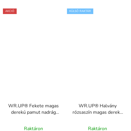
AKCIÓ
KÜLSŐ RAKTÁR
WR.UP® Fekete magas
WR.UP® Halvány
derekú pamut nadrág
rózsaszín magas derekú
RE(MOVE)
pamut nadrág
WRUP1HC001ORG, N
RE(MOVE)
Raktáron
Raktáron