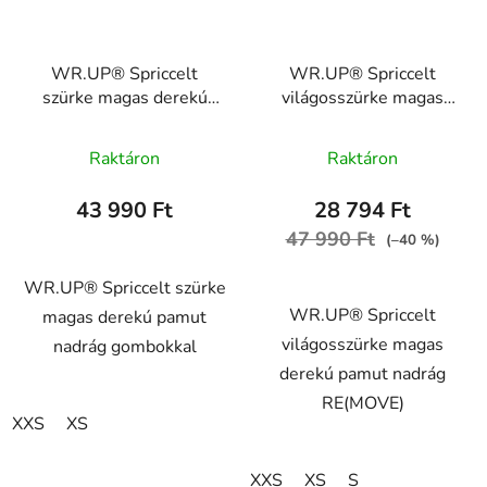
WR.UP® Spriccelt
WR.UP® Spriccelt
szürke magas derekú
világosszürke magas
pamut nadrág
derekú pamut nadrág
gombokkal
RE(MOVE)
Raktáron
Raktáron
WRUP2BHC001NS,
WRUP1HC001ORG,
H4
H4
43 990 Ft
28 794 Ft
47 990 Ft
(–40 %)
WR.UP® Spriccelt szürke
WR.UP® Spriccelt
magas derekú pamut
világosszürke magas
nadrág gombokkal
derekú pamut nadrág
RE(MOVE)
XXS
XS
XXS
XS
S