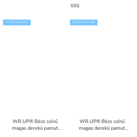
XXS
KÜLSŐ RAKTÁR
KÜLSŐ RAKTÁR
WR.UP® Bézs színű
WR.UP® Bézs színű
magas derekú pamut
magas derekú pamut
nadrág cipzárral, gumis
nadrág RE(MOVE)