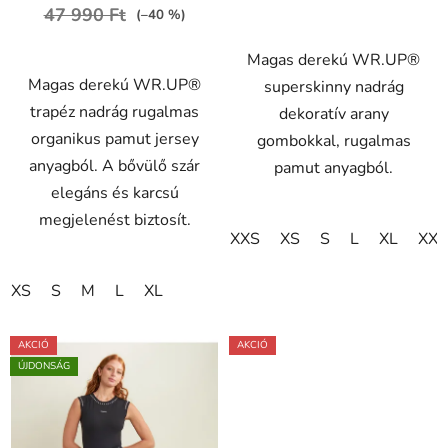
47 990 Ft
(–40 %)
Magas derekú WR.UP®
Magas derekú WR.UP®
superskinny nadrág
trapéz nadrág rugalmas
dekoratív arany
organikus pamut jersey
gombokkal, rugalmas
anyagból. A bővülő szár
pamut anyagból.
elegáns és karcsú
megjelenést biztosít.
XXS
XS
S
L
XL
XXL
XS
S
M
L
XL
AKCIÓ
AKCIÓ
ÚJDONSÁG