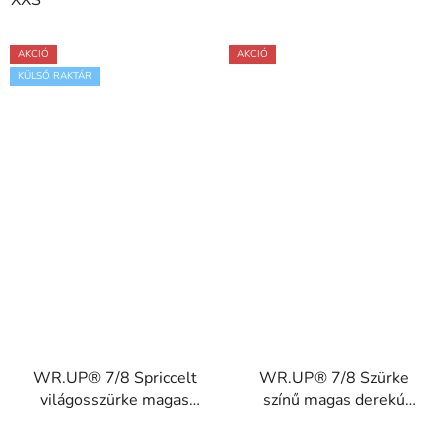
XXS
AKCIÓ
AKCIÓ
KÜLSŐ RAKTÁR
WR.UP® 7/8 Spriccelt
WR.UP® 7/8 Szürke
világosszürke magas
színű magas derekú
derekú pamut nadrág
pamut nadrág
RE(MOVE)
RE(MOVE)