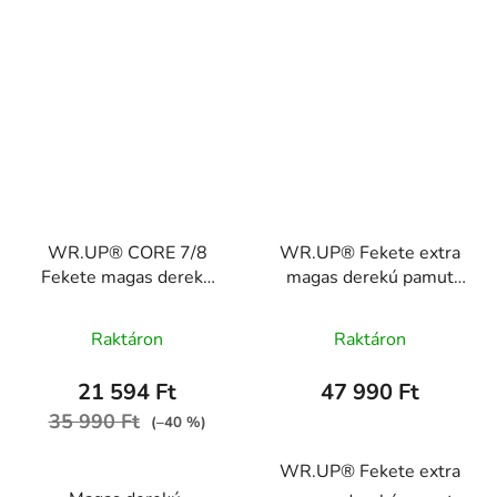
WR.UP® CORE 7/8
WR.UP® Fekete extra
Fekete magas derekú
magas derekú pamut
pamut nadrág
nadrág RE(MOVE)
WRUPY4HC001ORG,
WRUP2HHC001ORG,
Raktáron
Raktáron
N
N
21 594 Ft
47 990 Ft
35 990 Ft
(–40 %)
WR.UP® Fekete extra