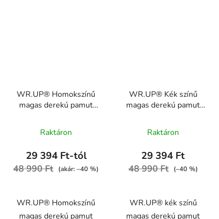
WR.UP® Homokszínű
WR.UP® Kék színű
magas derekú pamut
magas derekú pamut
nadrág RE(MOVE)
nadrág RE(MOVE)
WRUP1HC001ORG,
WRUP1HC001ORG,
Raktáron
Raktáron
M35
B57
29 394 Ft-tól
29 394 Ft
48 990 Ft
48 990 Ft
(akár: –40 %)
(–40 %)
WR.UP® Homokszínű
WR.UP® kék színű
magas derekú pamut
magas derekú pamut