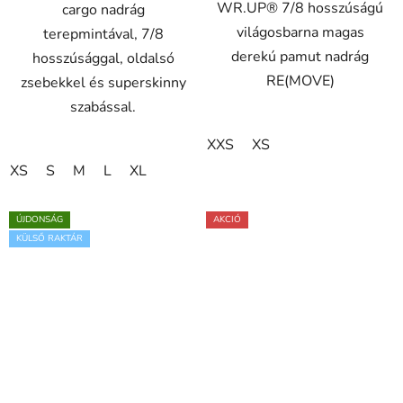
WR.UP® 7/8 hosszúságú
cargo nadrág
világosbarna magas
terepmintával, 7/8
derekú pamut nadrág
hosszúsággal, oldalsó
RE(MOVE)
zsebekkel és superskinny
szabással.
XXS
XS
XS
S
M
L
XL
ÚJDONSÁG
AKCIÓ
KÜLSŐ RAKTÁR