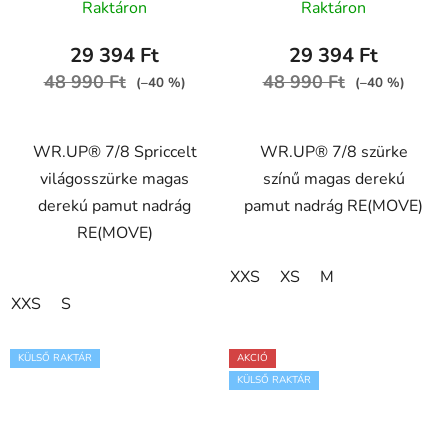
Raktáron
Raktáron
WRUP4HC001ORG,
WRUP4HC001ORG,
H4
G14
29 394 Ft
29 394 Ft
48 990 Ft
48 990 Ft
(–40 %)
(–40 %)
WR.UP® 7/8 Spriccelt
WR.UP® 7/8 szürke
világosszürke magas
színű magas derekú
derekú pamut nadrág
pamut nadrág RE(MOVE)
RE(MOVE)
XXS
XS
M
XXS
S
KÜLSŐ RAKTÁR
AKCIÓ
KÜLSŐ RAKTÁR