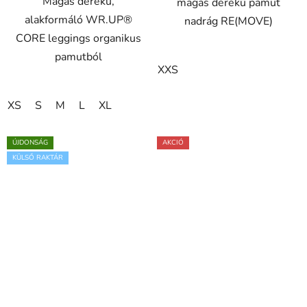
Magas derekú,
magas derekú pamut
alakformáló WR.UP®
nadrág RE(MOVE)
CORE leggings organikus
pamutból
XXS
XS
S
M
L
XL
ÚJDONSÁG
AKCIÓ
KÜLSŐ RAKTÁR