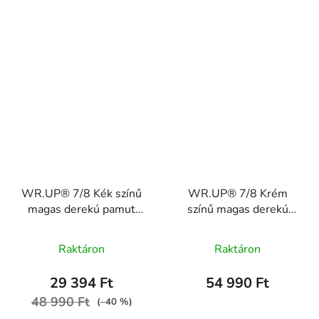
WR.UP® 7/8 Kék színű
WR.UP® 7/8 Krém
magas derekú pamut
színű magas derekú
nadrág RE(MOVE)
nadrág gombokkal
WRUP4HC001ORG,
RE(MOVE)
Raktáron
Raktáron
B57
WRUP4HS339, Z115
29 394 Ft
54 990 Ft
48 990 Ft
(–40 %)