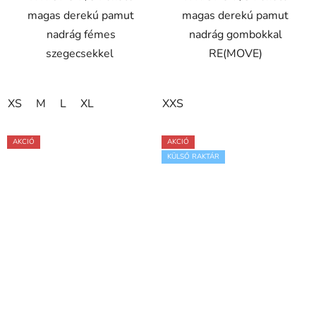
magas derekú pamut
magas derekú pamut
csillag.
nadrág fémes
nadrág gombokkal
szegecsekkel
RE(MOVE)
XS
M
L
XL
XXS
AKCIÓ
AKCIÓ
KÜLSŐ RAKTÁR