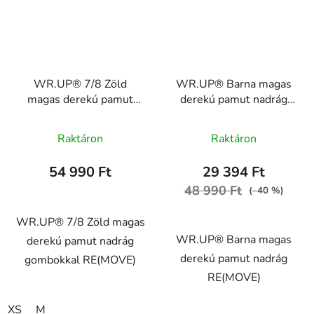
WR.UP® 7/8 Zöld
WR.UP® Barna magas
magas derekú pamut
derekú pamut nadrág
nadrág gombokkal
RE(MOVE)
RE(MOVE)
WRUP1HC001ORG,
Raktáron
Raktáron
WRUP4HS339, V135
M29
54 990 Ft
29 394 Ft
48 990 Ft
(–40 %)
WR.UP® 7/8 Zöld magas
WR.UP® Barna magas
derekú pamut nadrág
derekú pamut nadrág
gombokkal RE(MOVE)
RE(MOVE)
XS
M