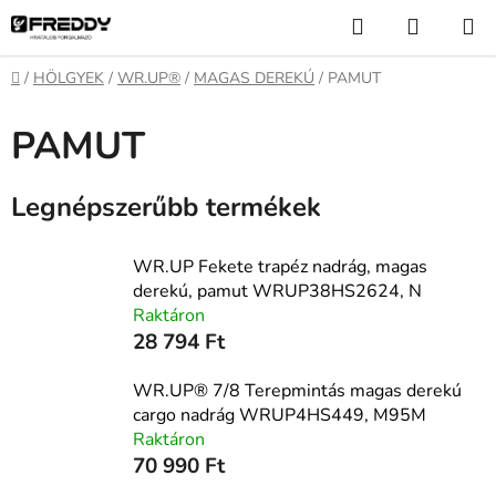
Ugrás
Keresés
KOSÁR
a
fő
Kezdőlap
/
HÖLGYEK
/
WR.UP®
/
MAGAS DEREKÚ
/
PAMUT
tartalomhoz
PAMUT
Legnépszerűbb termékek
WR.UP Fekete trapéz nadrág, magas
derekú, pamut WRUP38HS2624, N
Raktáron
28 794 Ft
WR.UP® 7/8 Terepmintás magas derekú
cargo nadrág WRUP4HS449, M95M
Raktáron
70 990 Ft