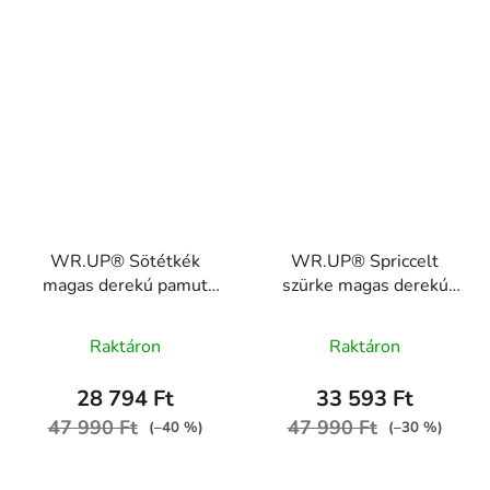
WR.UP® Sötétkék
WR.UP® Spriccelt
magas derekú pamut
szürke magas derekú
nadrág RE(MOVE)
pamut nadrág
WRUP1HC001ORG,
gombokkal
Raktáron
Raktáron
B94
WRUP1BHC001ORG,
H4
28 794 Ft
33 593 Ft
47 990 Ft
47 990 Ft
(–40 %)
(–30 %)