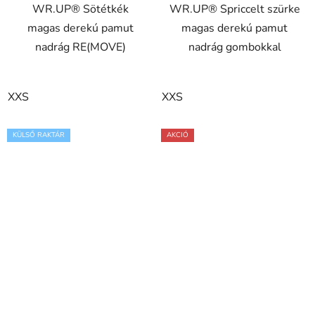
WR.UP® Sötétkék
WR.UP® Spriccelt szürke
magas derekú pamut
magas derekú pamut
nadrág RE(MOVE)
nadrág gombokkal
XXS
XXS
KÜLSŐ RAKTÁR
AKCIÓ