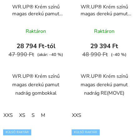
WR.UP® Krém színű
WR.UP® Krém színű
magas derekú pamut
magas derekú pamut
nadrág gombokkal
nadrág RE(MOVE)
A
WRUP1BHC001ORG,
WRUP1HC001ORG,
Raktáron
Raktáron
Z109
Z40
termék
átlagos
28 794 Ft-tól
29 394 Ft
értékelése
47 990 Ft
48 990 Ft
(akár: –40 %)
(–40 %)
5-
ből
WR.UP® Krém színű
WR.UP® Krém színű
5,0
magas derekú pamut
magas derekú pamut
csillag.
nadrág gombokkal
nadrág RE(MOVE)
XXS
XS
S
M
XXS
KÜLSŐ RAKTÁR
KÜLSŐ RAKTÁR