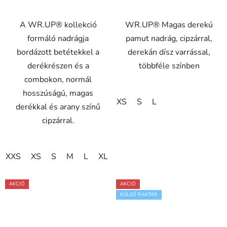
A WR.UP® kollekció
WR.UP® Magas derekú
formáló nadrágja
pamut nadrág, cipzárral,
bordázott betétekkel a
derekán dísz varrással,
derékrészen és a
többféle színben
combokon, normál
hosszúságú, magas
XS
S
L
derékkal és arany színű
cipzárral.
XXS
XS
S
M
L
XL
AKCIÓ
AKCIÓ
KÜLSŐ RAKTÁR