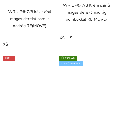
WR.UP® 7/8 Krém színű
WR.UP® 7/8 kék színű
magas derekú nadrág
magas derekú pamut
gombokkal RE(MOVE)
nadrág RE(MOVE)
XS
S
XS
AKCIÓ
ÚJDONSÁG
KÜLSŐ RAKTÁR