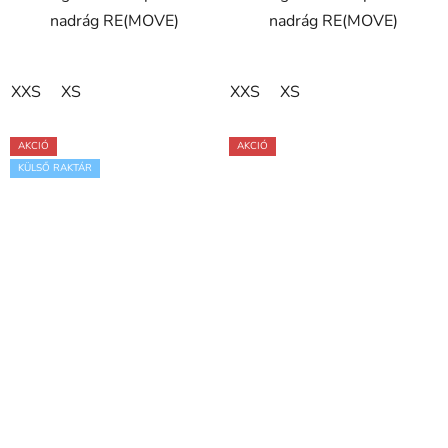
nadrág RE(MOVE)
nadrág RE(MOVE)
XXS
XS
XXS
XS
AKCIÓ
AKCIÓ
KÜLSŐ RAKTÁR