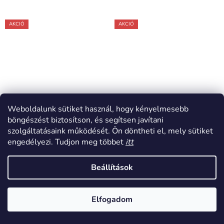
AKCIÓ
AKCIÓ
Weboldalunk sütiket használ, hogy kényelmesebb
böngészést biztosítson, és segítsen javítani
szolgáltatásaink működését. Ön döntheti el, mely sütiket
engedélyezi. Tudjon meg többet
itt
Beállítások
WR.UP® Szürke magas
WR.UP® Szürke színű
derekú jacquard nadrág
magas derekú pamut
Elfogadom
RE(MOVE)
nadrág RE(MOVE)
WRUP2HF326, SP6
WRUP1HC001ORG,