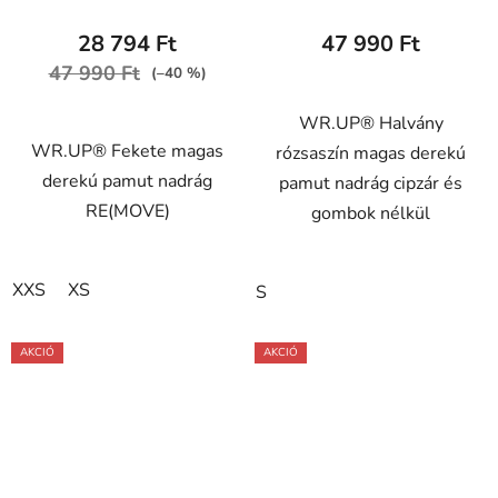
WRUP2HF426, Z85
28 794 Ft
47 990 Ft
47 990 Ft
(–40 %)
WR.UP® Halvány
WR.UP® Fekete magas
rózsaszín magas derekú
derekú pamut nadrág
pamut nadrág cipzár és
RE(MOVE)
gombok nélkül
XXS
XS
S
AKCIÓ
AKCIÓ