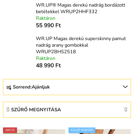
WR.UP® Magas derekú nadrág bordázott
betétekkel WRUP2HHF332
Raktáron
55 990 Ft
WR.UP Magas derekú superskinny pamut
nadrág arany gombokkal
WRUP2BHS2518
Raktáron
48 990 Ft
T
Sorrend:
Ajánljuk
e
r
m
SZŰRŐ MEGNYITÁSA
é
k
T
e
AKCIÓ
KÜLSŐ RAKTÁR