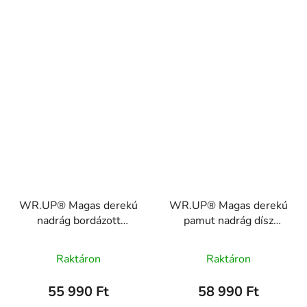
WR.UP® Magas derekú
WR.UP® Magas derekú
nadrág bordázott
pamut nadrág dísz
betétekkel
varrással RE(MOVE)
WRUP2HHF332
WRUP2HS2519
Raktáron
Raktáron
55 990 Ft
58 990 Ft