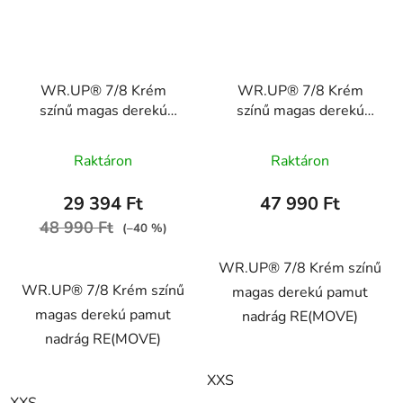
WR.UP® 7/8 Krém
WR.UP® 7/8 Krém
színű magas derekú
színű magas derekú
pamut nadrág
pamut nadrág
A
RE(MOVE)
RE(MOVE)
Raktáron
Raktáron
WRUP4HC001ORG,
termék
WRUP4BHC001ORG,
Z40
Z40
átlagos
29 394 Ft
47 990 Ft
értékelése
48 990 Ft
(–40 %)
5-
ből
WR.UP® 7/8 Krém színű
WR.UP® 7/8 Krém színű
5,0
magas derekú pamut
magas derekú pamut
csillag.
nadrág RE(MOVE)
nadrág RE(MOVE)
XXS