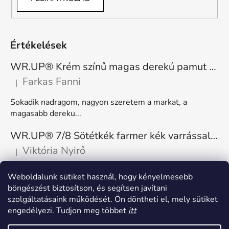
Értékelések
WR.UP® Krém színű magas derekú pamut nadrág RE(MOVE) WRUP1HC001ORG, Z40
Farkas Fanni
|
A termék értékelése 5-ből 5 csillag.
Sokadik nadragom, nagyon szeretem a markat, a
magasabb dereku...
WR.UP® 7/8 Sötétkék farmer kék varrással, superskinny RE(MOVE) WRUP4RC002ORG, J0B
Viktória Nyirő
|
A termék értékelése 5-ből 5 csillag.
Nagyon kényelmes, rugalmas. Méretnek megfelelő.
Weboldalunk sütiket használ, hogy kényelmesebb
böngészést biztosítson, és segítsen javítani
szolgáltatásaink működését. Ön döntheti el, mely sütiket
engedélyezi. Tudjon meg többet
itt