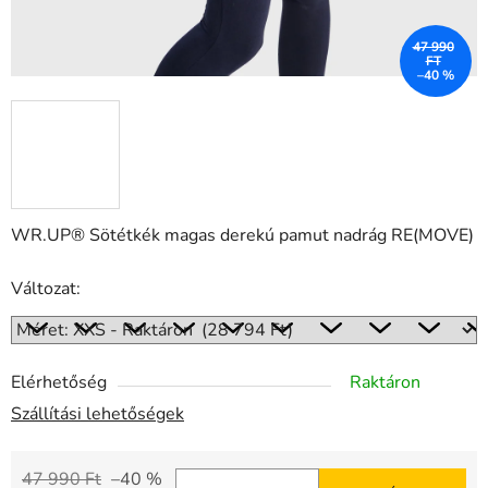
47 990
FT
–40 %
WR.UP® Sötétkék magas derekú pamut nadrág RE(MOVE)
Változat:
Elérhetőség
Raktáron
Szállítási lehetőségek
47 990 Ft
–40 %