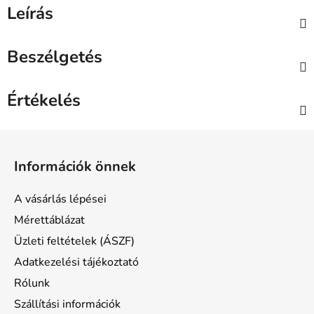
Leírás
Beszélgetés
Értékelés
L
á
Információk önnek
b
l
A vásárlás lépései
é
Mérettáblázat
c
Üzleti feltételek (ÁSZF)
Adatkezelési tájékoztató
Rólunk
Szállítási információk