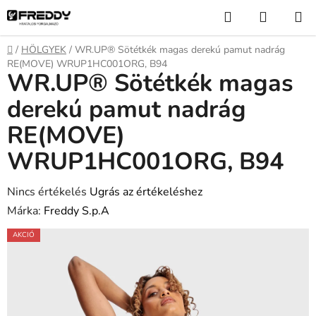
Ugrás
Keresés
KOSÁR
a
fő
Kezdőlap
/
HÖLGYEK
/
WR.UP® Sötétkék magas derekú pamut nadrág
tartalomhoz
RE(MOVE) WRUP1HC001ORG, B94
WR.UP® Sötétkék magas
derekú pamut nadrág
RE(MOVE)
WRUP1HC001ORG, B94
A
Nincs értékelés
Ugrás az értékeléshez
termék
Márka:
Freddy S.p.A
átlagos
AKCIÓ
értékelése
5-
ből
0,0