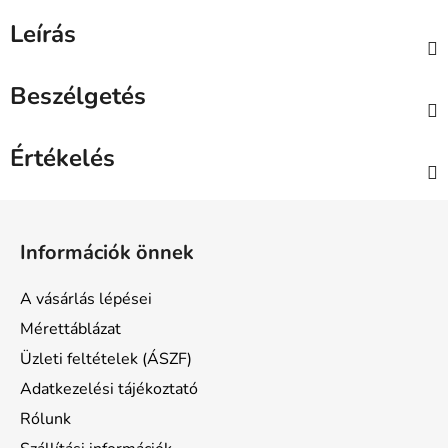
Leírás
Beszélgetés
Értékelés
L
á
Információk önnek
b
l
A vásárlás lépései
é
Mérettáblázat
c
Üzleti feltételek (ÁSZF)
Adatkezelési tájékoztató
Rólunk