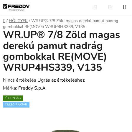
Ugrás
Keresés
KOSÁR
a
fő
Kezdőlap
/
HÖLGYEK
/
WR.UP® 7/8 Zöld magas derekú pamut nadrág
tartalomhoz
gombokkal RE(MOVE) WRUP4HS339, V135
WR.UP® 7/8 Zöld magas
derekú pamut nadrág
gombokkal RE(MOVE)
WRUP4HS339, V135
A
Nincs értékelés
Ugrás az értékeléshez
termék
Márka:
Freddy S.p.A
átlagos
ÚJDONSÁG
értékelése
KÜLSŐ RAKTÁR
5-
ből
0,0