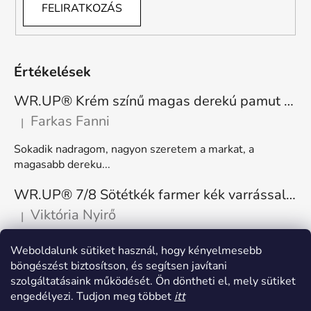
FELIRATKOZÁS
Értékelések
WR.UP® Krém színű magas derekú pamut nadrág RE(MOVE) WRUP1HC001ORG, Z40
Farkas Fanni
|
A termék értékelése 5-ből 5 csillag.
Sokadik nadragom, nagyon szeretem a markat, a
magasabb dereku...
WR.UP® 7/8 Sötétkék farmer kék varrással, superskinny RE(MOVE) WRUP4RC002ORG, J0B
Viktória Nyirő
|
A termék értékelése 5-ből 5 csillag.
Nagyon kényelmes, rugalmas. Méretnek megfelelő.
Weboldalunk sütiket használ, hogy kényelmesebb
böngészést biztosítson, és segítsen javítani
szolgáltatásaink működését. Ön döntheti el, mely sütiket
engedélyezi. Tudjon meg többet
itt