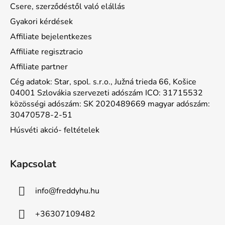
Csere, szerződéstől való elállás
Gyakori kérdések
Affiliate bejelentkezes
Affiliate regisztracio
Affiliate partner
Cég adatok: Star, spol. s.r.o., Južná trieda 66, Košice
04001 Szlovákia szervezeti adószám ICO: 31715532
közösségi adószám: SK 2020489669 magyar adószám:
30470578-2-51
Húsvéti akció- feltételek
Kapcsolat
info
@
freddyhu.hu
+36307109482