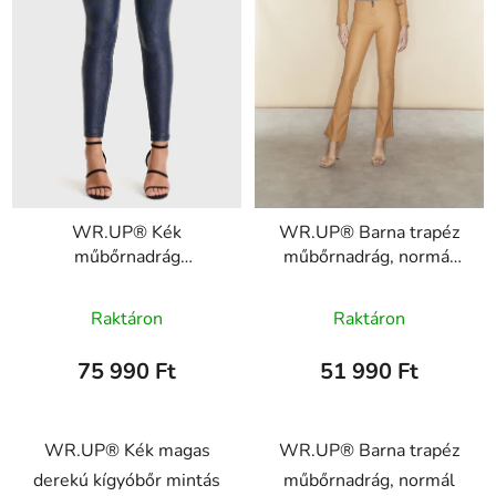
WR.UP® Kék
WR.UP® Barna trapéz
műbőrnadrág
műbőrnadrág, normál
kígyómintával, magas
derekú
derékkal, superskinny
WRUP47RF446, M107
Raktáron
Raktáron
WRUP2HF330,
ANI63B
75 990 Ft
51 990 Ft
WR.UP® Kék magas
WR.UP® Barna trapéz
derekú kígyóbőr mintás
műbőrnadrág, normál