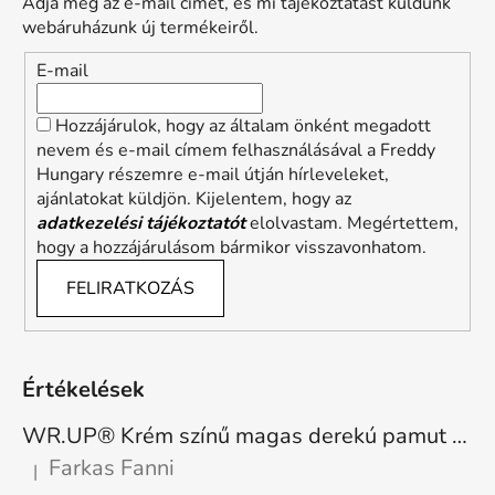
Adja meg az e-mail címét, és mi tájékoztatást küldünk
webáruházunk új termékeiről.
E-mail
Hozzájárulok, hogy az általam önként megadott
nevem és e-mail címem felhasználásával a Freddy
Hungary részemre e-mail útján hírleveleket,
ajánlatokat küldjön. Kijelentem, hogy az
adatkezelési tájékoztatót
elolvastam. Megértettem,
hogy a hozzájárulásom bármikor visszavonhatom.
FELIRATKOZÁS
Értékelések
WR.UP® Krém színű magas derekú pamut nadrág RE(MOVE) WRUP1HC001ORG, Z40
Farkas Fanni
|
A termék értékelése 5-ből 5 csillag.