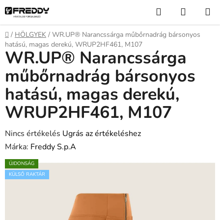
Ugrás
Keresés
KOSÁR
a
fő
Kezdőlap
/
HÖLGYEK
/
WR.UP® Narancssárga műbőrnadrág bársonyos
tartalomhoz
hatású, magas derekú, WRUP2HF461, M107
WR.UP® Narancssárga
műbőrnadrág bársonyos
hatású, magas derekú,
WRUP2HF461, M107
A
Nincs értékelés
Ugrás az értékeléshez
termék
Márka:
Freddy S.p.A
átlagos
ÚJDONSÁG
értékelése
KÜLSŐ RAKTÁR
5-
ből
0,0