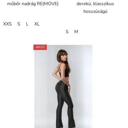
műbőr nadrág RE(MOVE)
derekú, klasszikus
hosszúságú
XXS
S
L
XL
S
M
AKCIÓ