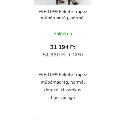
WR.UP® Fekete trapéz
műbőrnadrág, normál
derekú
WRUP47RF446, N
Raktáron
31 194 Ft
51 990 Ft
(–40 %)
WR.UP® Fekete trapéz
műbőrnadrág, normál
derekú, klasszikus
hosszúságú
L