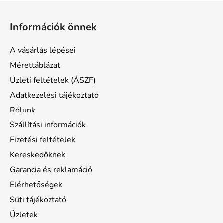
L
á
Információk önnek
b
l
A vásárlás lépései
é
Mérettáblázat
c
Üzleti feltételek (ÁSZF)
Adatkezelési tájékoztató
Rólunk
Szállítási információk
Fizetési feltételek
Kereskedőknek
Garancia és reklamáció
Elérhetőségek
Süti tájékoztató
Üzletek