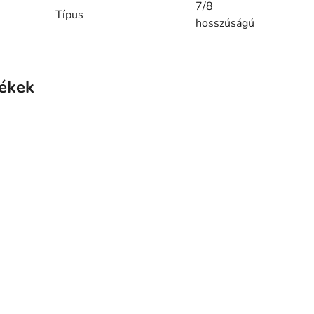
7/8
Típus
hosszúságú
ékek