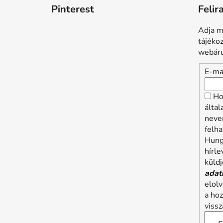
Pinterest
Felir
Adja m
tájéko
webáru
E-ma
Ho
álta
neve
felha
Hung
hírle
küldj
adat
elol
a ho
viss