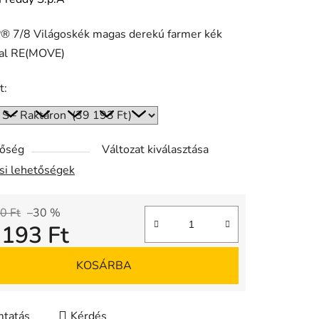
 7/8 Világoskék magas derekú farmer kék
ése
sal RE(MOVE)
t:
tőség
Változat kiválasztása
ási lehetőségek
0 Ft
–30 %
 193 Ft
gár:
KOSÁRBA
tatás
Kérdés