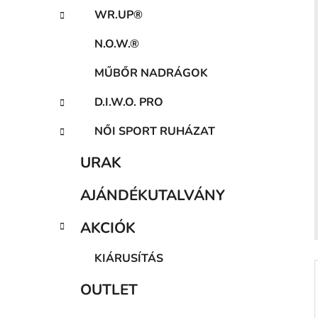
a
WR.UP®
n
e
N.O.W.®
l
MŰBŐR NADRÁGOK
D.I.W.O. PRO
NŐI SPORT RUHÁZAT
URAK
AJÁNDÉKUTALVÁNY
AKCIÓK
KIÁRUSÍTÁS
OUTLET