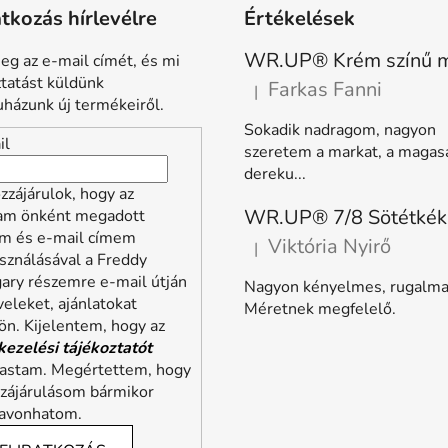
atkozás hírlevélre
Értékelések
eg az e-mail címét, és mi
ztatást küldünk
Farkas Fanni
|
A termék értékelése 5-ből 5 
házunk új termékeiről.
Sokadik nadragom, nagyon
il
szeretem a markat, a magas
dereku...
zzájárulok, hogy az
lam önként megadott
m és e-mail címem
Viktória Nyirő
|
A termék értékelése 5-ből 5 
sználásával a Freddy
ary részemre e-mail útján
Nagyon kényelmes, rugalma
veleket, ajánlatokat
Méretnek megfelelő.
ön. Kijelentem, hogy az
kezelési tájékoztatót
vastam. Megértettem, hogy
zzájárulásom bármikor
zavonhatom.