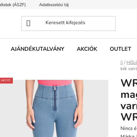
tételek (ÁSZF)
Adatkezelési tájékoztató
Rólunk
Szállí
AJÁNDÉKUTALVÁNY
AKCIÓK
OUTLET
Kezdől
/
HÖL
kék var
WR
AKCIÓ
mag
var
WR
A
Nincs é
termék
Márka: