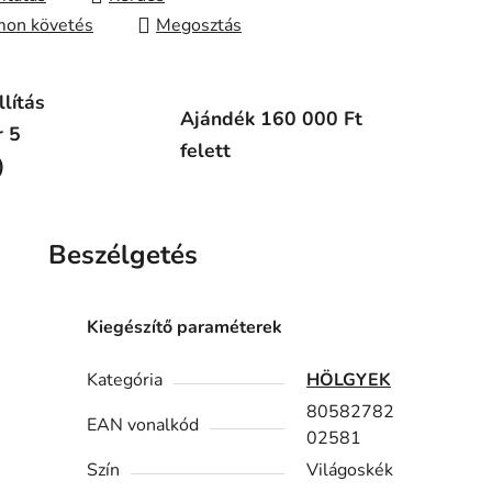
on követés
Megosztás
lítás
Ajándék 160 000 Ft
r 5
felett
)
Beszélgetés
Kiegészítő paraméterek
Kategória
HÖLGYEK
80582782
EAN vonalkód
02581
Szín
Világoskék