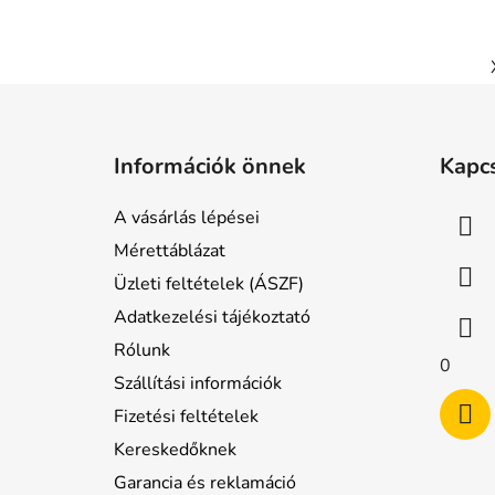
L
á
Információk önnek
Kapc
b
l
A vásárlás lépései
é
Mérettáblázat
c
Üzleti feltételek (ÁSZF)
Adatkezelési tájékoztató
Rólunk
0
Szállítási információk
Fizetési feltételek
Kereskedőknek
Garancia és reklamáció