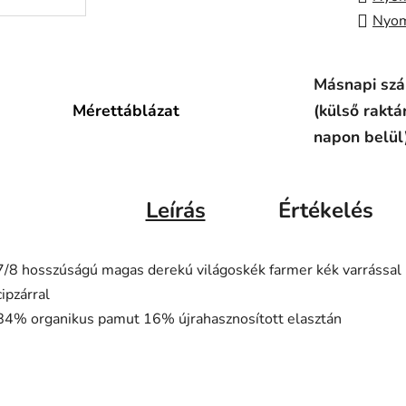
Nyom
Másnapi szál
Mérettáblázat
(külső raktá
napon belül
Leírás
Értékelés
7/8 hosszúságú magas derekú világoskék farmer kék varrással
cipzárral
84% organikus pamut 16% újrahasznosított elasztán