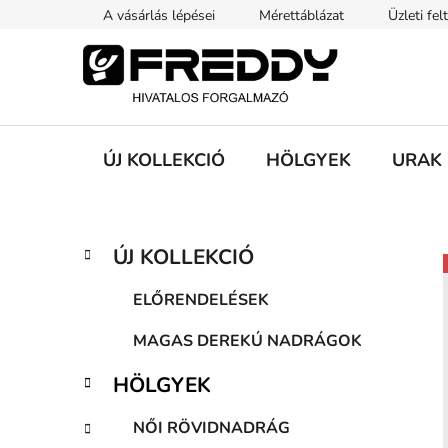
Ugrás
A vásárlás lépései
Mérettáblázat
Üzleti fel
a
fő
tartalomhoz
ÚJ KOLLEKCIÓ
HÖLGYEK
URAK
O
K
Kategóriák
ÚJ KOLLEKCIÓ
a
átugrása
l
t
d
ELŐRENDELÉSEK
e
a
g
MAGAS DEREKÚ NADRÁGOK
l
ó
s
r
HÖLGYEK
i
ó
á
p
NŐI RÖVIDNADRÁG
k