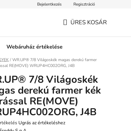
Bejelentkezés
Regisztráció
tási információk
Fizetési feltételek
Kereskedőknek
Gar
ÜRES KOSÁR
KOSÁR
Webáruház értékelése
ap
GYEK
/
WR.UP® 7/8 Világoskék magas derekú farmer
rással RE(MOVE) WRUP4HC002ORG, J4B
.UP® 7/8 Világoskék
as derekú farmer kék
rással RE(MOVE)
UP4HC002ORG, J4B
rtékelés
Ugrás az értékeléshez
Freddy S.p.A