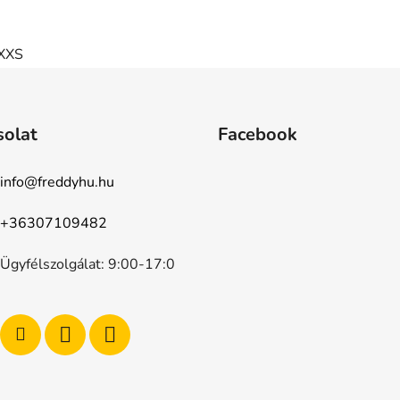
XXS
solat
Facebook
info
@
freddyhu.hu
+36307109482
Ügyfélszolgálat: 9:00-17:0