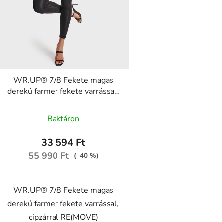
WR.UP® 7/8 Fekete magas
derekú farmer fekete varrással,
cipzárral RE(MOVE)
WRUP4HC002ORG, J7N
Raktáron
33 594 Ft
55 990 Ft
(–40 %)
WR.UP® 7/8 Fekete magas
derekú farmer fekete varrással,
cipzárral RE(MOVE)