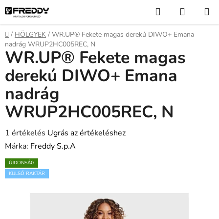
Ugrás
Keresés
KOSÁR
a
fő
Kezdőlap
/
HÖLGYEK
/
WR.UP® Fekete magas derekú DIWO+ Emana
tartalomhoz
nadrág WRUP2HC005REC, N
WR.UP® Fekete magas
derekú DIWO+ Emana
nadrág
WRUP2HC005REC, N
A
1 értékelés
Ugrás az értékeléshez
termék
Márka:
Freddy S.p.A
átlagos
ÚJDONSÁG
értékelése
KÜLSŐ RAKTÁR
5-
ből
5,0