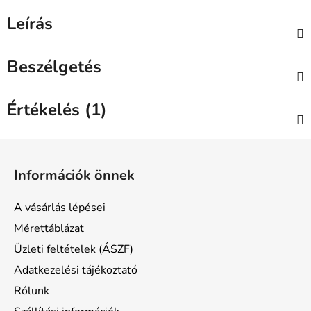
Leírás
Beszélgetés
Értékelés (1)
L
á
Információk önnek
b
l
A vásárlás lépései
é
Mérettáblázat
c
Üzleti feltételek (ÁSZF)
Adatkezelési tájékoztató
Rólunk