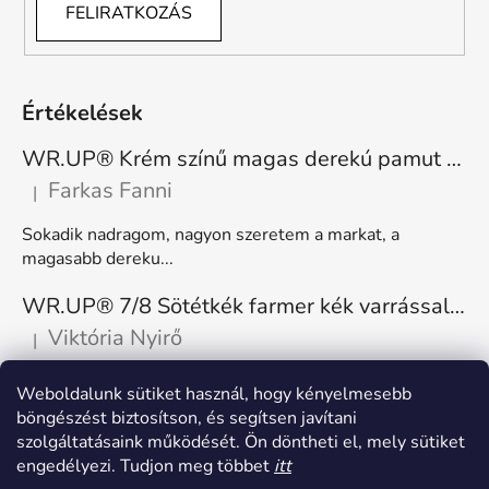
FELIRATKOZÁS
Értékelések
WR.UP® Krém színű magas derekú pamut nadrág RE(MOVE) WRUP1HC001ORG, Z40
Farkas Fanni
|
A termék értékelése 5-ből 5 csillag.
Sokadik nadragom, nagyon szeretem a markat, a
magasabb dereku...
WR.UP® 7/8 Sötétkék farmer kék varrással, superskinny RE(MOVE) WRUP4RC002ORG, J0B
Viktória Nyirő
|
A termék értékelése 5-ből 5 csillag.
Nagyon kényelmes, rugalmas. Méretnek megfelelő.
Weboldalunk sütiket használ, hogy kényelmesebb
böngészést biztosítson, és segítsen javítani
szolgáltatásaink működését. Ön döntheti el, mely sütiket
engedélyezi. Tudjon meg többet
itt