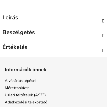
Leírás
Beszélgetés
Értékelés
L
á
Információk önnek
b
l
A vásárlás lépései
é
Mérettáblázat
c
Üzleti feltételek (ÁSZF)
Adatkezelési tájékoztató