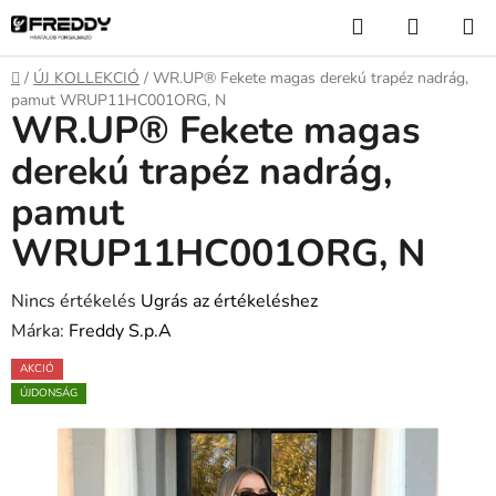
Ugrás
Keresés
KOSÁR
a
fő
Kezdőlap
/
ÚJ KOLLEKCIÓ
/
WR.UP® Fekete magas derekú trapéz nadrág,
tartalomhoz
pamut WRUP11HC001ORG, N
WR.UP® Fekete magas
derekú trapéz nadrág,
pamut
WRUP11HC001ORG, N
A
Nincs értékelés
Ugrás az értékeléshez
termék
Márka:
Freddy S.p.A
átlagos
AKCIÓ
értékelése
ÚJDONSÁG
5-
ből
0,0