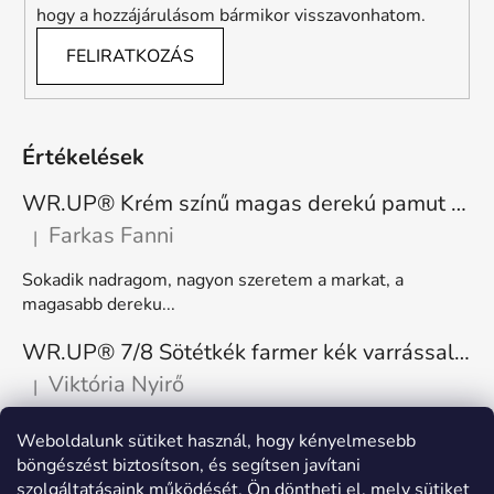
hogy a hozzájárulásom bármikor visszavonhatom.
FELIRATKOZÁS
Értékelések
WR.UP® Krém színű magas derekú pamut nadrág RE(MOVE) WRUP1HC001ORG, Z40
Farkas Fanni
|
A termék értékelése 5-ből 5 csillag.
Sokadik nadragom, nagyon szeretem a markat, a
magasabb dereku...
WR.UP® 7/8 Sötétkék farmer kék varrással, superskinny RE(MOVE) WRUP4RC002ORG, J0B
Viktória Nyirő
|
A termék értékelése 5-ből 5 csillag.
Nagyon kényelmes, rugalmas. Méretnek megfelelő.
Weboldalunk sütiket használ, hogy kényelmesebb
böngészést biztosítson, és segítsen javítani
szolgáltatásaink működését. Ön döntheti el, mely sütiket