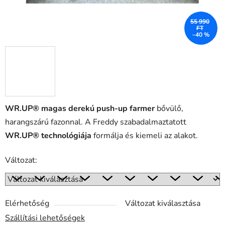
55 990
FT
–40 %
WR.UP® magas derekú push-up farmer
bővülő,
harangszárú fazonnal. A Freddy szabadalmaztatott
WR.UP® technológiája
formálja és kiemeli az alakot.
Változat:
Elérhetőség
Változat kiválasztása
Szállítási lehetőségek