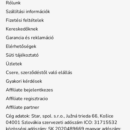
Rólunk
Szállítási információk
Fizetési feltételek
Kereskedőknek
Garancia és reklamáció
Elérhetőségek
Süti tájékoztató
Üzletek
Csere, szerződéstől való elállás
Gyakori kérdések
Affiliate bejelentkezes
Affiliate regisztracio
Affiliate partner
Cég adatok: Star, spol. s.r.o., Južná trieda 66, Košice
04001 Szlovákia szervezeti adószám ICO: 31715532
közösségi adószám: SK 2020489669 magyar adószám: