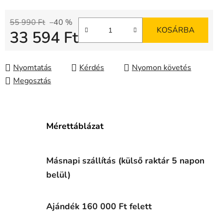
55 990 Ft
–40 %
KOSÁRBA
33 594 Ft
Egységár:
Nyomtatás
Kérdés
Nyomon követés
Megosztás
Mérettáblázat
Másnapi szállítás (külső raktár 5 napon
belül)
Ajándék 160 000 Ft felett