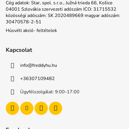
Cég adatok: Star, spol. s.r.o., Južná trieda 66, Košice
04001 Szlovákia szervezeti adószám ICO: 31715532
közösségi adószám: SK 2020489669 magyar adószám:
30470578-2-51
Húsvéti akció- feltételek
Kapcsolat
info
@
freddyhu.hu
+36307109482
Ügyfélszolgálat: 9:00-17:00