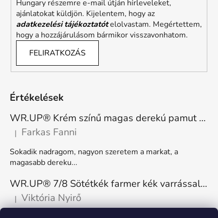
Hungary részemre e-mail útján hírleveleket,
ajánlatokat küldjön. Kijelentem, hogy az
adatkezelési tájékoztatót
elolvastam. Megértettem,
hogy a hozzájárulásom bármikor visszavonhatom.
FELIRATKOZÁS
Értékelések
WR.UP® Krém színű magas derekú pamut nadrág RE(MOVE) WRUP1HC001ORG, Z40
Farkas Fanni
|
A termék értékelése 5-ből 5 csillag.
Sokadik nadragom, nagyon szeretem a markat, a
magasabb dereku...
WR.UP® 7/8 Sötétkék farmer kék varrással, superskinny RE(MOVE) WRUP4RC002ORG, J0B
Viktória Nyirő
|
A termék értékelése 5-ből 5 csillag.
Nagyon kényelmes, rugalmas. Méretnek megfelelő.