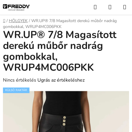
Ugrás
Keresés
KOSÁR
a
fő
Kezdőlap
/
HÖLGYEK
/
WR.UP® 7/8 Magasított derekú műbőr nadrág
tartalomhoz
gombokkal, WRUP4MC006PKK
WR.UP® 7/8 Magasított
derekú műbőr nadrág
gombokkal,
WRUP4MC006PKK
A
Nincs értékelés
Ugrás az értékeléshez
termék
KÜLSŐ RAKTÁR
átlagos
értékelése
5-
ből
0,0