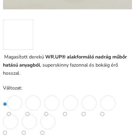
Magasított derekú
WR.UP® alakformáló nadrág műbőr
hatású anyagból
, superskinny fazonnal és bokáig érő
hosszal.
Változat: