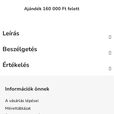
Ajándék 160 000 Ft felett
Leírás
Beszélgetés
Értékelés
L
á
Információk önnek
b
l
A vásárlás lépései
é
Mérettáblázat
c