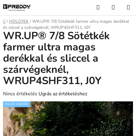
Ugrás
Keresés
KOSÁR
a
fő
Kezdőlap
/
HÖLGYEK
/
WR.UP® 7/8 Sötétkék farmer ultra magas derékkal
tartalomhoz
és sliccel a szárvégeknél, WRUP4SHF311, J0Y
WR.UP® 7/8 Sötétkék
farmer ultra magas
derékkal és sliccel a
szárvégeknél,
WRUP4SHF311, J0Y
A
Nincs értékelés
Ugrás az értékeléshez
termék
KÜLSŐ RAKTÁR
átlagos
értékelése
5-
ből