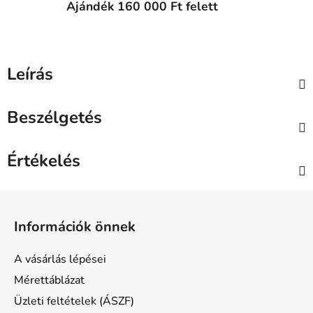
Ajándék 160 000 Ft felett
Leírás
Beszélgetés
Értékelés
L
á
Információk önnek
b
l
A vásárlás lépései
é
Mérettáblázat
c
Üzleti feltételek (ÁSZF)