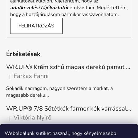
ajánlatokat küldjön. Kijelentem, hogy az
adatkezelési tájékoztatót
elolvastam. Megértettem,
hogy a hozzájárulásom bármikor visszavonhatom.
FELIRATKOZÁS
Értékelések
WR.UP® Krém színű magas derekú pamut nadrág RE(MOVE) WRUP1HC001ORG, Z40
Farkas Fanni
|
A termék értékelése 5-ből 5 csillag.
Sokadik nadragom, nagyon szeretem a markat, a
magasabb dereku...
WR.UP® 7/8 Sötétkék farmer kék varrással, superskinny RE(MOVE) WRUP4RC002ORG, J0B
Viktória Nyirő
|
A termék értékelése 5-ből 5 csillag.
Nagyon kényelmes, rugalmas. Méretnek megfelelő.
Weboldalunk sütiket használ, hogy kényelmesebb