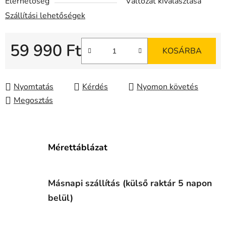
Elérhetőség
Változat kiválasztása
Szállítási lehetőségek
59 990 Ft
KOSÁRBA
Egységár:
Nyomtatás
Kérdés
Nyomon követés
Megosztás
Mérettáblázat
Másnapi szállítás (külső raktár 5 napon
belül)