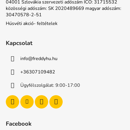
04001 Szlovákia szervezeti adószám ICO: 31715532
közösségi adószám: SK 2020489669 magyar adószám:
30470578-2-51
Húsvéti akció- feltételek
Kapcsolat
info
@
freddyhu.hu
+36307109482
Ügyfélszolgálat: 9:00-17:00
Facebook