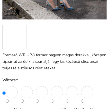
Formázó WR.UP® farmer nagyon magas derékkal, középen
cipzárral záródik, a szár alján egy kis középső slicc teszi
teljessé a stílusos részleteket.
Változat: