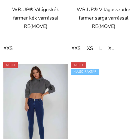
ből
WR.UP® Világoskék
WR.UP® Világosszürke
5,0
farmer kék varrással
farmer sárga varrással
csillag.
RE(MOVE)
RE(MOVE)
XXS
XXS
XS
L
XL
AKCIÓ
AKCIÓ
KÜLSŐ RAKTÁR