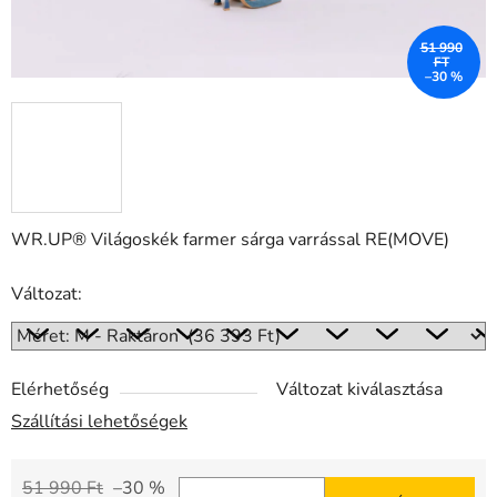
51 990
FT
–30 %
WR.UP® Világoskék farmer sárga varrással RE(MOVE)
Változat:
Elérhetőség
Változat kiválasztása
Szállítási lehetőségek
51 990 Ft
–30 %