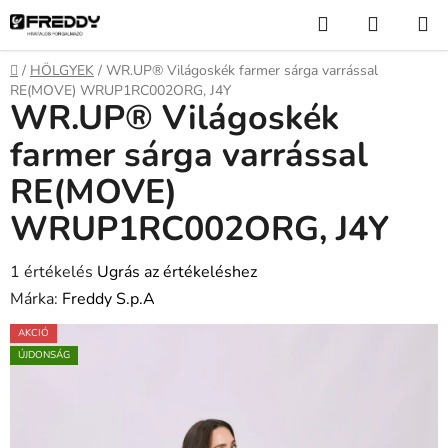
Ugrás
Keresés
KOSÁR
a
fő
Kezdőlap
/
HÖLGYEK
/
WR.UP® Világoskék farmer sárga varrással
tartalomhoz
RE(MOVE) WRUP1RC002ORG, J4Y
WR.UP® Világoskék
farmer sárga varrással
RE(MOVE)
WRUP1RC002ORG, J4Y
A
1 értékelés
Ugrás az értékeléshez
termék
Márka:
Freddy S.p.A
átlagos
AKCIÓ
értékelése
ÚJDONSÁG
5-
ből
5,0