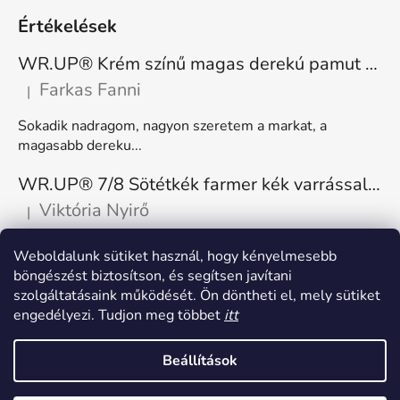
Értékelések
WR.UP® Krém színű magas derekú pamut nadrág RE(MOVE) WRUP1HC001ORG, Z40
Farkas Fanni
|
A termék értékelése 5-ből 5 csillag.
Sokadik nadragom, nagyon szeretem a markat, a
magasabb dereku...
WR.UP® 7/8 Sötétkék farmer kék varrással, superskinny RE(MOVE) WRUP4RC002ORG, J0B
Viktória Nyirő
|
A termék értékelése 5-ből 5 csillag.
Nagyon kényelmes, rugalmas. Méretnek megfelelő.
Weboldalunk sütiket használ, hogy kényelmesebb
böngészést biztosítson, és segítsen javítani
szolgáltatásaink működését. Ön döntheti el, mely sütiket
engedélyezi. Tudjon meg többet
itt
Beállítások