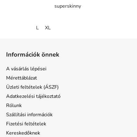
superskinny
L
XL
L
á
Információk önnek
b
l
A vásárlás lépései
é
Mérettáblázat
c
Üzleti feltételek (ÁSZF)
Adatkezelési tájékoztató
Rólunk
Szállítási információk
Fizetési feltételek
Kereskedőknek