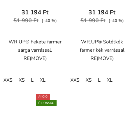
J7Y
J0B
31 194 Ft
31 194 Ft
51 990 Ft
51 990 Ft
(–40 %)
(–40 %)
WR.UP® Fekete farmer
WR.UP® Sötétkék
sárga varrással,
farmer kék varrással
RE(MOVE)
RE(MOVE)
XXS
XS
L
XL
XXS
XS
L
XL
AKCIÓ
ÚJDONSÁG