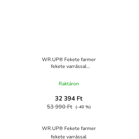
WR.UP® Fekete farmer
fekete varrással
superskinny
WRUP2RC002ORG,
Raktáron
J7N
32 394 Ft
53 990 Ft
(–40 %)
WR.UP® Fekete farmer
fekete varrással