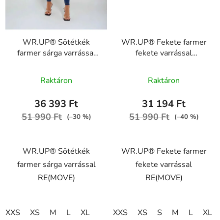
WR.UP® Sötétkék
WR.UP® Fekete farmer
farmer sárga varrással
fekete varrással
RE(MOVE)
RE(MOVE)
A
WRUP1RC002ORG,
WRUP1RC002ORG,
Raktáron
Raktáron
J0Y
J7N
termék
átlagos
36 393 Ft
31 194 Ft
értékelése
51 990 Ft
51 990 Ft
(–30 %)
(–40 %)
5-
ből
WR.UP® Sötétkék
WR.UP® Fekete farmer
5,0
farmer sárga varrással
fekete varrással
csillag.
RE(MOVE)
RE(MOVE)
XXS
XS
M
L
XL
XXS
XS
S
M
L
XL