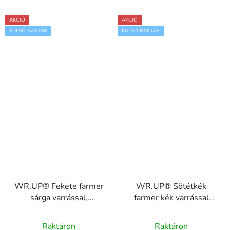
AKCIÓ
AKCIÓ
KÜLSŐ RAKTÁR
KÜLSŐ RAKTÁR
WR.UP® Fekete farmer
WR.UP® Sötétkék
sárga varrással,
farmer kék varrással
RE(MOVE)
RE(MOVE)
WRUP1RC002ORG,
WRUP1RC002ORG,
Raktáron
Raktáron