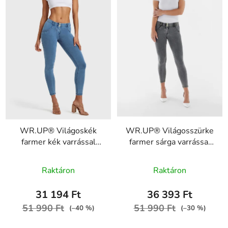
WR.UP® Világoskék
WR.UP® Világosszürke
farmer kék varrással
farmer sárga varrással
RE(MOVE)
RE(MOVE)
A
WRUP1RC002ORG,
WRUP1RC002ORG,
Raktáron
Raktáron
J4B
termék
J3Y
átlagos
31 194 Ft
36 393 Ft
értékelése
51 990 Ft
51 990 Ft
(–40 %)
(–30 %)
5-