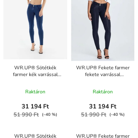
WR.UP® Sötétkék
WR.UP® Fekete farmer
farmer kék varrással
fekete varrással
RE(MOVE)
RE(MOVE)
A
WRUP1RC002ORG,
WRUP1RC002ORG,
Raktáron
Raktáron
J0B
J7N
termék
átlagos
31 194 Ft
31 194 Ft
értékelése
51 990 Ft
51 990 Ft
(–40 %)
(–40 %)
5-
ből
WR.UP® Sötétkék
WR.UP® Fekete farmer
5,0