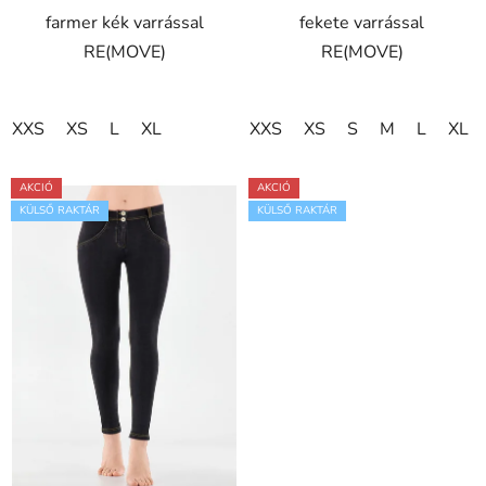
farmer kék varrással
fekete varrással
csillag.
RE(MOVE)
RE(MOVE)
XXS
XS
L
XL
XXS
XS
S
M
L
XL
AKCIÓ
AKCIÓ
KÜLSŐ RAKTÁR
KÜLSŐ RAKTÁR