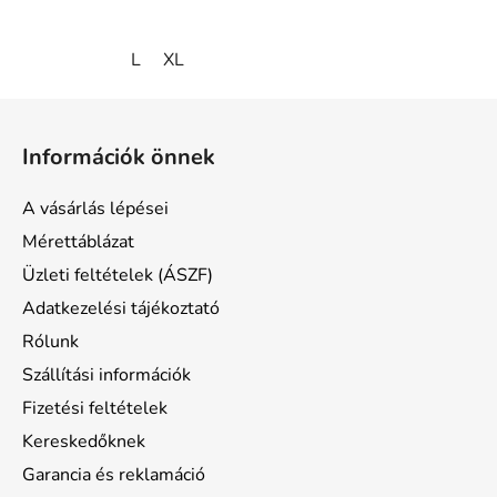
L
XL
L
á
Információk önnek
b
l
A vásárlás lépései
é
Mérettáblázat
c
Üzleti feltételek (ÁSZF)
Adatkezelési tájékoztató
Rólunk
Szállítási információk
Fizetési feltételek
Kereskedőknek
Garancia és reklamáció