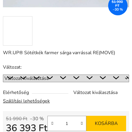
51 990
FT
–30 %
WR.UP® Sötétkék farmer sárga varrással RE(MOVE)
Változat:
Elérhetőség
Változat kiválasztása
Szállítási lehetőségek
51 990 Ft
–30 %
KOSÁRBA
36 393 Ft