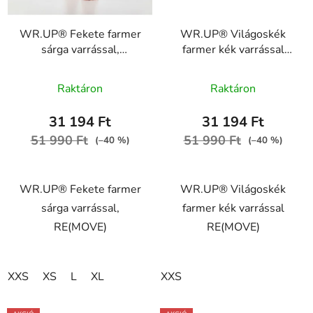
WR.UP® Fekete farmer
WR.UP® Világoskék
sárga varrással,
farmer kék varrással
RE(MOVE)
RE(MOVE)
A
WRUP1RC002ORG,
WRUP1RC002ORG,
Raktáron
Raktáron
J7Y
J4B
termék
átlagos
31 194 Ft
31 194 Ft
értékelése
51 990 Ft
51 990 Ft
(–40 %)
(–40 %)
5-
ből
WR.UP® Fekete farmer
WR.UP® Világoskék
5,0
sárga varrással,
farmer kék varrással
csillag.
RE(MOVE)
RE(MOVE)
XXS
XS
L
XL
XXS