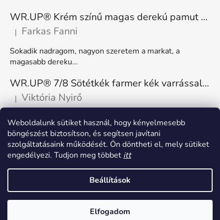
WR.UP® Krém színű magas derekú pamut nadrág RE(MOVE) WRUP1HC001ORG, Z40
Farkas Fanni
|
A termék értékelése 5-ből 5 csillag.
Sokadik nadragom, nagyon szeretem a markat, a
magasabb dereku...
WR.UP® 7/8 Sötétkék farmer kék varrással, superskinny RE(MOVE) WRUP4RC002ORG, J0B
Viktória Nyirő
|
A termék értékelése 5-ből 5 csillag.
Nagyon kényelmes, rugalmas. Méretnek megfelelő.
Weboldalunk sütiket használ, hogy kényelmesebb
böngészést biztosítson, és segítsen javítani
szolgáltatásaink működését. Ön döntheti el, mely sütiket
engedélyezi. Tudjon meg többet
itt
Beállítások
Shoptet készítette
Elfogadom
Copyright 2026
Freddy Hungary
. Minden jog fenntartva.