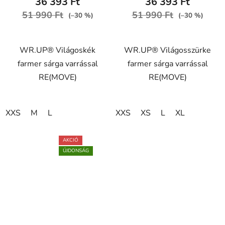
36 393 Ft
36 393 Ft
értékelése
51 990 Ft
51 990 Ft
(–30 %)
(–30 %)
5-
ből
WR.UP® Világoskék
WR.UP® Világosszürke
5,0
farmer sárga varrással
farmer sárga varrással
csillag.
RE(MOVE)
RE(MOVE)
XXS
M
L
XXS
XS
L
XL
AKCIÓ
ÚJDONSÁG