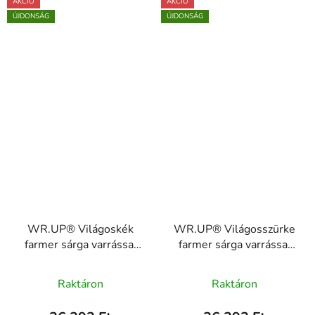
AKCIÓ
AKCIÓ
ÚJDONSÁG
ÚJDONSÁG
WR.UP® Világoskék
WR.UP® Világosszürke
farmer sárga varrással
farmer sárga varrással
RE(MOVE)
RE(MOVE)
A
WRUP1RC002ORG,
WRUP1RC002ORG,
Raktáron
Raktáron
J4Y
termék
J3Y
átlagos