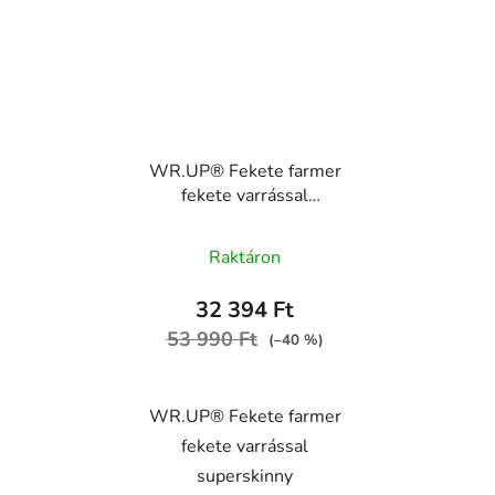
WR.UP® Fekete farmer
fekete varrással
superskinny
WRUP2RC002ORG,
Raktáron
J7N
32 394 Ft
53 990 Ft
(–40 %)
WR.UP® Fekete farmer
fekete varrással
superskinny