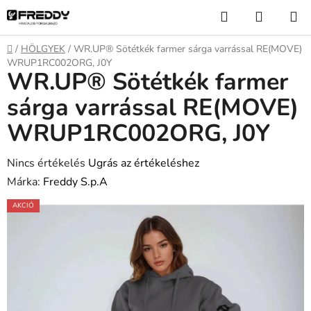
Ugrás
Keresés
KOSÁR
a
fő
Kezdőlap
/
HÖLGYEK
/
WR.UP® Sötétkék farmer sárga varrással RE(MOVE)
tartalomhoz
WRUP1RC002ORG, J0Y
WR.UP® Sötétkék farmer
sárga varrással RE(MOVE)
WRUP1RC002ORG, J0Y
A
Nincs értékelés
Ugrás az értékeléshez
termék
Márka:
Freddy S.p.A
átlagos
AKCIÓ
értékelése
5-
ből
0,0
csillag.