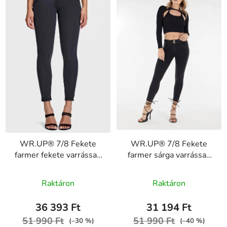
WR.UP® 7/8 Fekete
WR.UP® 7/8 Fekete
farmer fekete varrással,
farmer sárga varrással,
superskinny RE(MOVE)
superskinny RE(MOVE),
WRUP4RC002ORG,
WRUP4RC002ORG,
Raktáron
Raktáron
J7N
J7Y
36 393 Ft
31 194 Ft
51 990 Ft
51 990 Ft
(–30 %)
(–40 %)