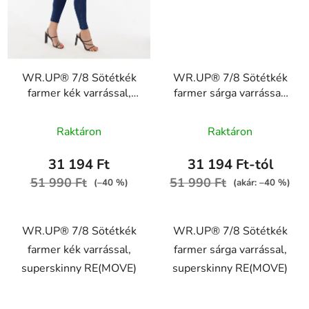
WR.UP® 7/8 Sötétkék
WR.UP® 7/8 Sötétkék
farmer kék varrással,
farmer sárga varrással,
superskinny RE(MOVE)
superskinny RE(MOVE)
A
WRUP4RC002ORG,
WRUP4RC002ORG,
Raktáron
Raktáron
J0B
termék
J0Y
átlagos
31 194 Ft
31 194 Ft-tól
értékelése
51 990 Ft
51 990 Ft
(–40 %)
(akár: –40 %)
5-
ből
WR.UP® 7/8 Sötétkék
WR.UP® 7/8 Sötétkék
5,0
farmer kék varrással,
farmer sárga varrással,
csillag.
superskinny RE(MOVE)
superskinny RE(MOVE)