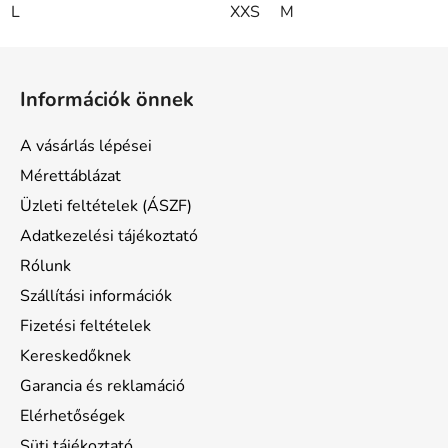
L
XXS
M
L
á
Információk önnek
b
l
A vásárlás lépései
é
Mérettáblázat
c
Üzleti feltételek (ÁSZF)
Adatkezelési tájékoztató
Rólunk
Szállítási információk
Fizetési feltételek
Kereskedőknek
Garancia és reklamáció
Elérhetőségek
Süti tájékoztató