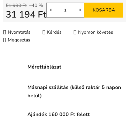
51 990 Ft
–40 %
KOSÁRBA
31 194 Ft
Egységár:
Nyomtatás
Kérdés
Nyomon követés
Megosztás
Mérettáblázat
Másnapi szállítás (külső raktár 5 napon
belül)
Ajándék 160 000 Ft felett