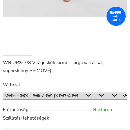
51 990
FT
–40 %
WR.UP® 7/8 Világoskék farmer sárga varrással,
superskinny RE(MOVE)
Változat:
Elérhetőség
Raktáron
Szállítási lehetőségek