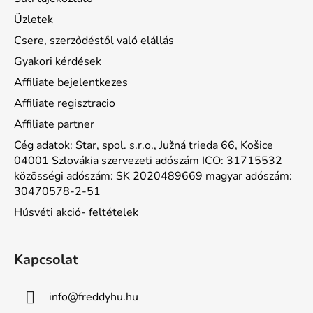
Üzletek
Csere, szerződéstől való elállás
Gyakori kérdések
Affiliate bejelentkezes
Affiliate regisztracio
Affiliate partner
Cég adatok: Star, spol. s.r.o., Južná trieda 66, Košice
04001 Szlovákia szervezeti adószám ICO: 31715532
közösségi adószám: SK 2020489669 magyar adószám:
30470578-2-51
Húsvéti akció- feltételek
Kapcsolat
info
@
freddyhu.hu