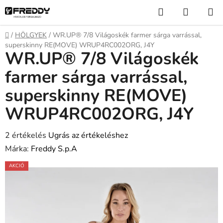
Ugrás
Keresés
KOSÁR
a
fő
Kezdőlap
/
HÖLGYEK
/
WR.UP® 7/8 Világoskék farmer sárga varrással,
tartalomhoz
superskinny RE(MOVE) WRUP4RC002ORG, J4Y
WR.UP® 7/8 Világoskék
farmer sárga varrással,
superskinny RE(MOVE)
WRUP4RC002ORG, J4Y
A
2 értékelés
Ugrás az értékeléshez
termék
Márka:
Freddy S.p.A
átlagos
AKCIÓ
értékelése
5-
ből
5,0