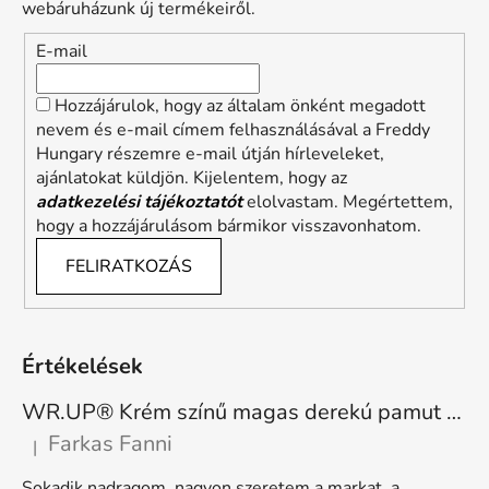
webáruházunk új termékeiről.
E-mail
Hozzájárulok, hogy az általam önként megadott
nevem és e-mail címem felhasználásával a Freddy
Hungary részemre e-mail útján hírleveleket,
ajánlatokat küldjön. Kijelentem, hogy az
adatkezelési tájékoztatót
elolvastam. Megértettem,
hogy a hozzájárulásom bármikor visszavonhatom.
FELIRATKOZÁS
Értékelések
WR.UP® Krém színű magas derekú pamut nadrág RE(MOVE) WRUP1HC001ORG, Z40
Farkas Fanni
|
A termék értékelése 5-ből 5 csillag.
Sokadik nadragom, nagyon szeretem a markat, a