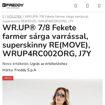
Ugrás
Keresés
KOSÁR
a
fő
Kezdőlap
/
HÖLGYEK
/
WR.UP® 7/8 Fekete farmer sárga varrással,
tartalomhoz
superskinny RE(MOVE), WRUP4RC002ORG, J7Y
WR.UP® 7/8 Fekete
farmer sárga varrással,
superskinny RE(MOVE),
WRUP4RC002ORG, J7Y
A
Nincs értékelés
Ugrás az értékeléshez
termék
Márka:
Freddy S.p.A
átlagos
AKCIÓ
értékelése
5-
ből
0,0