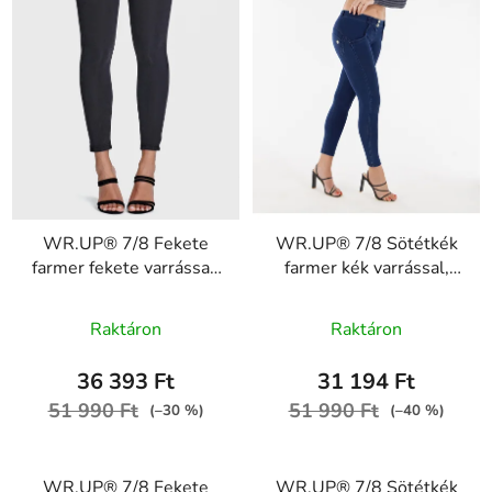
WR.UP® 7/8 Fekete
WR.UP® 7/8 Sötétkék
farmer fekete varrással,
farmer kék varrással,
superskinny RE(MOVE)
superskinny RE(MOVE)
A
WRUP4RC002ORG,
WRUP4RC002ORG,
Raktáron
Raktáron
J7N
J0B
termék
átlagos
36 393 Ft
31 194 Ft
értékelése
51 990 Ft
51 990 Ft
(–30 %)
(–40 %)
5-
ből
WR.UP® 7/8 Fekete
WR.UP® 7/8 Sötétkék
5,0