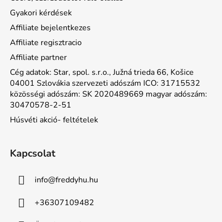
Gyakori kérdések
Affiliate bejelentkezes
Affiliate regisztracio
Affiliate partner
Cég adatok: Star, spol. s.r.o., Južná trieda 66, Košice
04001 Szlovákia szervezeti adószám ICO: 31715532
közösségi adószám: SK 2020489669 magyar adószám:
30470578-2-51
Húsvéti akció- feltételek
Kapcsolat
info
@
freddyhu.hu
+36307109482