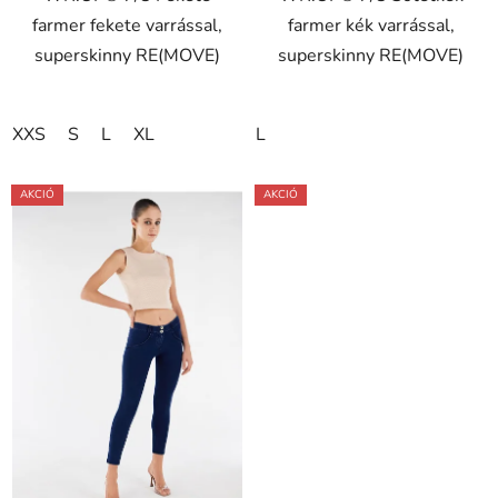
farmer fekete varrással,
farmer kék varrással,
csillag.
superskinny RE(MOVE)
superskinny RE(MOVE)
XXS
S
L
XL
L
AKCIÓ
AKCIÓ