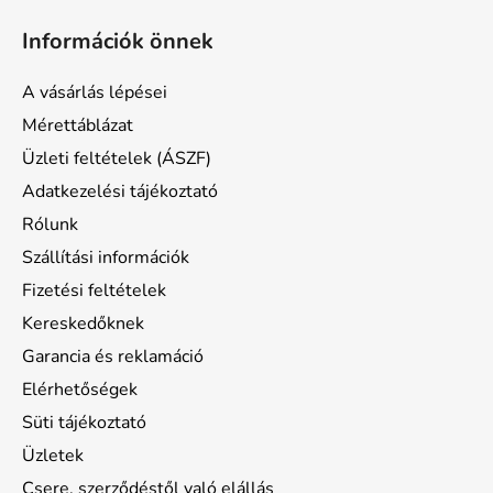
á
Információk önnek
b
l
A vásárlás lépései
é
Mérettáblázat
c
Üzleti feltételek (ÁSZF)
Adatkezelési tájékoztató
Rólunk
Szállítási információk
Fizetési feltételek
Kereskedőknek
Garancia és reklamáció
Elérhetőségek
Süti tájékoztató
Üzletek
Csere, szerződéstől való elállás