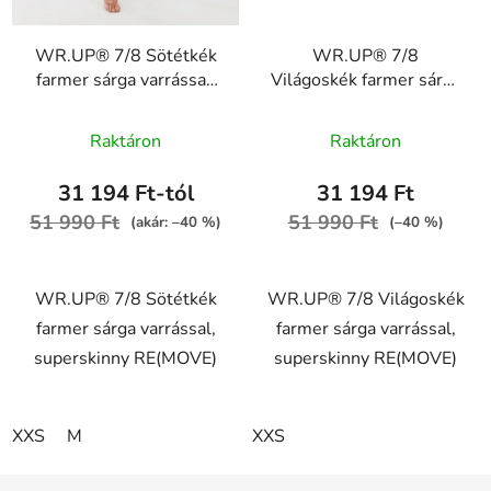
WR.UP® 7/8 Sötétkék
WR.UP® 7/8
farmer sárga varrással,
Világoskék farmer sárga
superskinny RE(MOVE)
varrással, superskinny
A
WRUP4RC002ORG,
RE(MOVE)
Raktáron
Raktáron
J0Y
WRUP4RC002ORG,
termék
J4Y
átlagos
31 194 Ft-tól
31 194 Ft
értékelése
51 990 Ft
51 990 Ft
(akár: –40 %)
(–40 %)
5-
ből
WR.UP® 7/8 Sötétkék
WR.UP® 7/8 Világoskék
5,0
farmer sárga varrással,
farmer sárga varrással,
csillag.
superskinny RE(MOVE)
superskinny RE(MOVE)
XXS
M
XXS
L