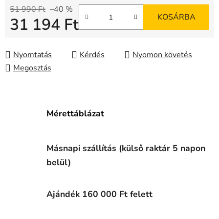
51 990 Ft
–40 %
KOSÁRBA
31 194 Ft
Egységár:
Nyomtatás
Kérdés
Nyomon követés
Megosztás
Mérettáblázat
Másnapi szállítás (külső raktár 5 napon
belül)
Ajándék 160 000 Ft felett