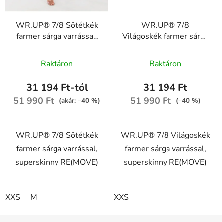
WR.UP® 7/8 Sötétkék
WR.UP® 7/8
farmer sárga varrással,
Világoskék farmer sárga
superskinny RE(MOVE)
varrással, superskinny
A
WRUP4RC002ORG,
RE(MOVE)
Raktáron
Raktáron
J0Y
WRUP4RC002ORG,
termék
J4Y
átlagos
31 194 Ft-tól
31 194 Ft
értékelése
51 990 Ft
51 990 Ft
(akár: –40 %)
(–40 %)
5-
ből
WR.UP® 7/8 Sötétkék
WR.UP® 7/8 Világoskék
5,0
farmer sárga varrással,
farmer sárga varrással,
csillag.
superskinny RE(MOVE)
superskinny RE(MOVE)
XXS
M
XXS
L