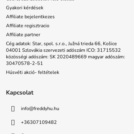
Gyakori kérdések
Affiliate bejelentkezes
Affiliate regisztracio
Affiliate partner
Cég adatok: Star, spol. s.r.o., Južná trieda 66, Košice
04001 Szlovákia szervezeti adószám ICO: 31715532
közösségi adószám: SK 2020489669 magyar adószám:
30470578-2-51
Húsvéti akció- feltételek
Kapcsolat
info
@
freddyhu.hu
+36307109482