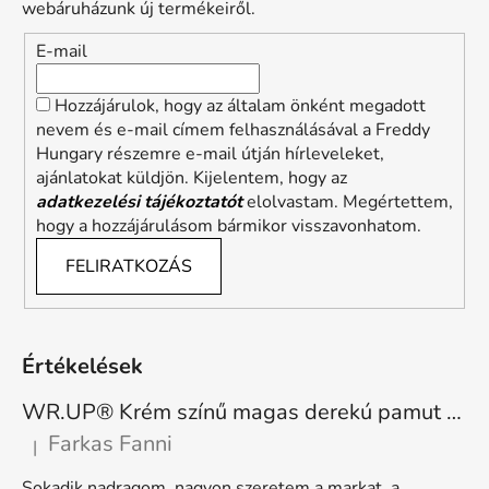
webáruházunk új termékeiről.
E-mail
Hozzájárulok, hogy az általam önként megadott
nevem és e-mail címem felhasználásával a Freddy
Hungary részemre e-mail útján hírleveleket,
ajánlatokat küldjön. Kijelentem, hogy az
adatkezelési tájékoztatót
elolvastam. Megértettem,
hogy a hozzájárulásom bármikor visszavonhatom.
FELIRATKOZÁS
Értékelések
WR.UP® Krém színű magas derekú pamut nadrág RE(MOVE) WRUP1HC001ORG, Z40
Farkas Fanni
|
A termék értékelése 5-ből 5 csillag.
Sokadik nadragom, nagyon szeretem a markat, a