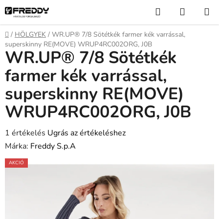
Ugrás
Keresés
KOSÁR
a
fő
Kezdőlap
/
HÖLGYEK
/
WR.UP® 7/8 Sötétkék farmer kék varrással,
tartalomhoz
superskinny RE(MOVE) WRUP4RC002ORG, J0B
WR.UP® 7/8 Sötétkék
farmer kék varrással,
superskinny RE(MOVE)
WRUP4RC002ORG, J0B
A
1 értékelés
Ugrás az értékeléshez
termék
Márka:
Freddy S.p.A
átlagos
AKCIÓ
értékelése
5-
ből
5,0