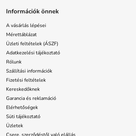
á
Információk önnek
b
l
A vásárlás lépései
é
Mérettáblázat
c
Üzleti feltételek (ÁSZF)
Adatkezelési tájékoztató
Rólunk
Szállítási információk
Fizetési feltételek
Kereskedőknek
Garancia és reklamáció
Elérhetőségek
Süti tájékoztató
Üzletek
Csere, szerződéstől való elállás