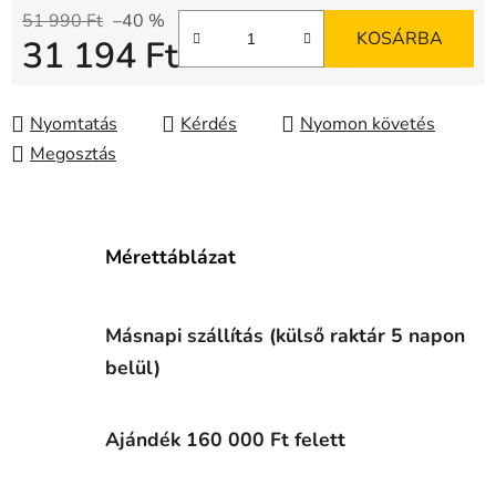
51 990 Ft
–40 %
KOSÁRBA
31 194 Ft
Egységár:
Nyomtatás
Kérdés
Nyomon követés
Megosztás
Mérettáblázat
Másnapi szállítás (külső raktár 5 napon
belül)
Ajándék 160 000 Ft felett