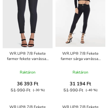
WR.UP® 7/8 Fekete
WR.UP® 7/8 Fekete
farmer fekete varrással,
farmer sárga varrással,
superskinny RE(MOVE)
superskinny RE(MOVE),
WRUP4RC002ORG,
WRUP4RC002ORG,
Raktáron
Raktáron
J7N
J7Y
36 393 Ft
31 194 Ft
51 990 Ft
51 990 Ft
(–30 %)
(–40 %)
WR.UP® 7/8 Fekete
WR.UP® 7/8 Fekete