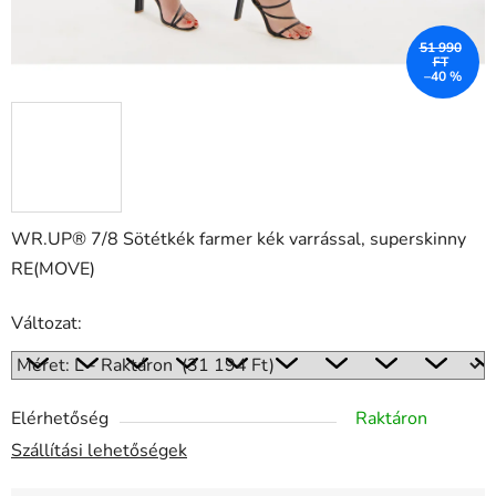
51 990
FT
–40 %
WR.UP® 7/8 Sötétkék farmer kék varrással, superskinny
RE(MOVE)
Változat:
Elérhetőség
Raktáron
Szállítási lehetőségek