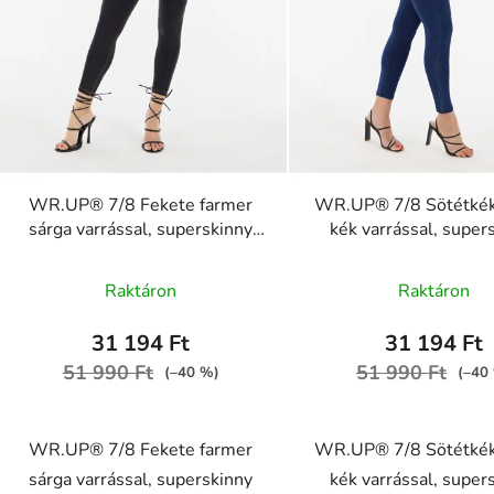
WR.UP® 7/8 Fekete farmer
WR.UP® 7/8 Sötétkék
sárga varrással, superskinny
kék varrással, super
RE(MOVE),
RE(MOVE) WRUP4RC
A
WRUP4RC002ORG, J7Y
J0B
Raktáron
Raktáron
termék
átlagos
31 194 Ft
31 194 Ft
értékel
51 990 Ft
51 990 Ft
(–40 %)
(–40
5-
ből
WR.UP® 7/8 Fekete farmer
WR.UP® 7/8 Sötétkék
5,0
sárga varrással, superskinny
kék varrással, super
csillag.