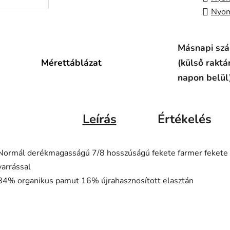
Nyom
Másnapi szál
Mérettáblázat
(külső raktá
napon belül
Leírás
Értékelés
Normál derékmagasságú 7/8 hosszúságú fekete farmer fekete
varrással
84% organikus pamut 16% újrahasznosított elasztán