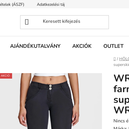
tételek (ÁSZF)
Adatkezelési tájékoztató
Rólunk
Szállí
AJÁNDÉKUTALVÁNY
AKCIÓK
OUTLET
Kezdől
/
HÖL
supers
WR
AKCIÓ
far
su
WR
A
Nincs é
termék
Márka: