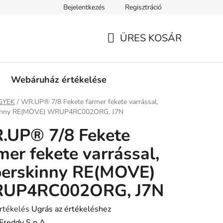
Bejelentkezés
Regisztráció
tási információk
Fizetési feltételek
Kereskedőknek
Gar
ÜRES KOSÁR
KOSÁR
Webáruház értékelése
ap
GYEK
/
WR.UP® 7/8 Fekete farmer fekete varrással,
kinny RE(MOVE) WRUP4RC002ORG, J7N
.UP® 7/8 Fekete
mer fekete varrással,
perskinny RE(MOVE)
UP4RC002ORG, J7N
rtékelés
Ugrás az értékeléshez
Freddy S.p.A