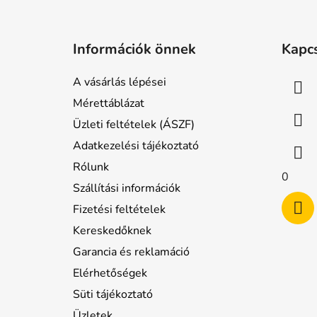
L
á
Információk önnek
Kapc
b
l
A vásárlás lépései
é
Mérettáblázat
c
Üzleti feltételek (ÁSZF)
Adatkezelési tájékoztató
Rólunk
0
Szállítási információk
Fizetési feltételek
Kereskedőknek
Garancia és reklamáció
Elérhetőségek
Süti tájékoztató
Üzletek