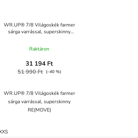
WR.UP® 7/8 Világoskék farmer
sárga varrással, superskinny
RE(MOVE) WRUP4RC002ORG,
A
J4Y
Raktáron
termék
átlagos
31 194 Ft
értékelése
51 990 Ft
(–40 %)
5-
ből
WR.UP® 7/8 Világoskék farmer
5,0
sárga varrással, superskinny
csillag.
RE(MOVE)
XXS