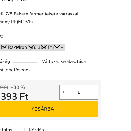
 7/8 Fekete farmer fekete varrással,
ése
kinny RE(MOVE)
t:
tőség
Változat kiválasztása
ási lehetőségek
0 Ft
–30 %
 393 Ft
gár:
KOSÁRBA
tatás
Kérdés