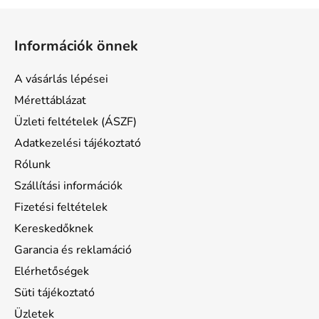
L
á
Információk önnek
b
l
A vásárlás lépései
é
Mérettáblázat
c
Üzleti feltételek (ÁSZF)
Adatkezelési tájékoztató
Rólunk
Szállítási információk
Fizetési feltételek
Kereskedőknek
Garancia és reklamáció
Elérhetőségek
Süti tájékoztató
Üzletek