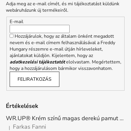
Adja meg az e-mail címét, és mi tájékoztatást küldünk
webáruházunk új termékeiről.
E-mail
Hozzájárulok, hogy az általam önként megadott
nevem és e-mail címem felhasználásával a Freddy
Hungary részemre e-mail útján hírleveleket,
ajánlatokat küldjön. Kijelentem, hogy az
adatkezelési tájékoztatót
elolvastam. Megértettem,
hogy a hozzájárulásom bármikor visszavonhatom.
FELIRATKOZÁS
Értékelések
WR.UP® Krém színű magas derekú pamut nadrág RE(MOVE) WRUP1HC001ORG, Z40
Farkas Fanni
|
A termék értékelése 5-ből 5 csillag.