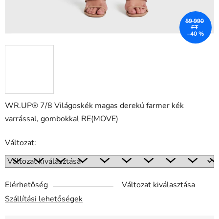
59 990
FT
–40 %
WR.UP® 7/8 Világoskék magas derekú farmer kék
varrással, gombokkal RE(MOVE)
Változat:
Elérhetőség
Változat kiválasztása
Szállítási lehetőségek