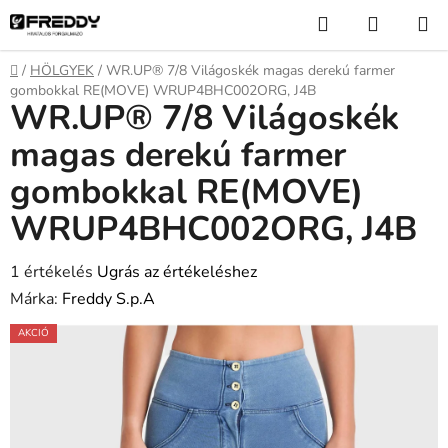
Ugrás
Keresés
KOSÁR
a
fő
Kezdőlap
/
HÖLGYEK
/
WR.UP® 7/8 Világoskék magas derekú farmer
tartalomhoz
gombokkal RE(MOVE) WRUP4BHC002ORG, J4B
WR.UP® 7/8 Világoskék
magas derekú farmer
gombokkal RE(MOVE)
WRUP4BHC002ORG, J4B
A
1 értékelés
Ugrás az értékeléshez
termék
Márka:
Freddy S.p.A
átlagos
AKCIÓ
értékelése
5-
ből
5,0