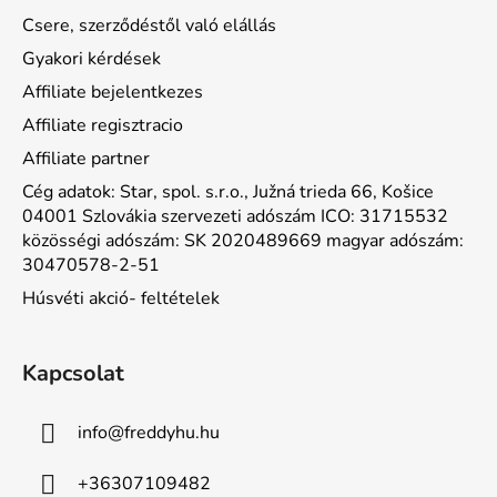
Csere, szerződéstől való elállás
Gyakori kérdések
Affiliate bejelentkezes
Affiliate regisztracio
Affiliate partner
Cég adatok: Star, spol. s.r.o., Južná trieda 66, Košice
04001 Szlovákia szervezeti adószám ICO: 31715532
közösségi adószám: SK 2020489669 magyar adószám:
30470578-2-51
Húsvéti akció- feltételek
Kapcsolat
info
@
freddyhu.hu
+36307109482