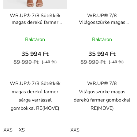
WR.UP® 7/8 Sötétkék
WR.UP® 7/8
magas derekú farmer
Világosszürke magas
sárga varrással
derekú farmer
gombokkal RE(MOVE)
gombokkal RE(MOVE)
Raktáron
Raktáron
WRUP4BHC002ORG,
WRUP4BHC002ORG,
J0Y
J3Y
35 994 Ft
35 994 Ft
59 990 Ft
59 990 Ft
(–40 %)
(–40 %)
WR.UP® 7/8 Sötétkék
WR.UP® 7/8
magas derekú farmer
Világosszürke magas
sárga varrással
derekú farmer gombokkal
gombokkal RE(MOVE)
RE(MOVE)
XXS
XS
XXS