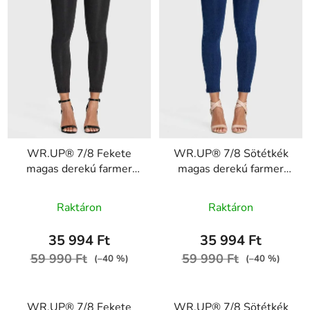
WR.UP® 7/8 Fekete
WR.UP® 7/8 Sötétkék
magas derekú farmer
magas derekú farmer
gombokkal RE(MOVE)
gombokkal RE(MOVE)
A
WRUP4BHC002ORG,
WRUP4BHC002ORG,
Raktáron
Raktáron
J7N
J0B
termék
átlagos
35 994 Ft
35 994 Ft
értékelése
59 990 Ft
59 990 Ft
(–40 %)
(–40 %)
5-
ből
WR.UP® 7/8 Fekete
WR.UP® 7/8 Sötétkék
5,0