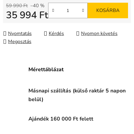
59 990 Ft
–40 %
KOSÁRBA
35 994 Ft
Egységár:
Nyomtatás
Kérdés
Nyomon követés
Megosztás
Mérettáblázat
Másnapi szállítás (külső raktár 5 napon
belül)
Ajándék 160 000 Ft felett