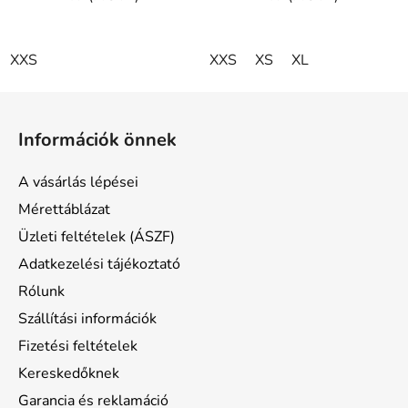
XXS
XXS
XS
XL
L
á
Információk önnek
b
l
A vásárlás lépései
é
Mérettáblázat
c
Üzleti feltételek (ÁSZF)
Adatkezelési tájékoztató
Rólunk
Szállítási információk
Fizetési feltételek
Kereskedőknek
Garancia és reklamáció