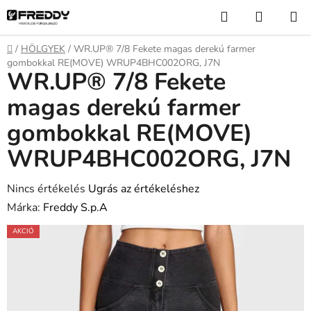
Ugrás
Keresés
KOSÁR
a
fő
Kezdőlap
/
HÖLGYEK
/
WR.UP® 7/8 Fekete magas derekú farmer
tartalomhoz
gombokkal RE(MOVE) WRUP4BHC002ORG, J7N
WR.UP® 7/8 Fekete
magas derekú farmer
gombokkal RE(MOVE)
WRUP4BHC002ORG, J7N
A
Nincs értékelés
Ugrás az értékeléshez
termék
Márka:
Freddy S.p.A
átlagos
AKCIÓ
értékelése
5-
ből
0,0