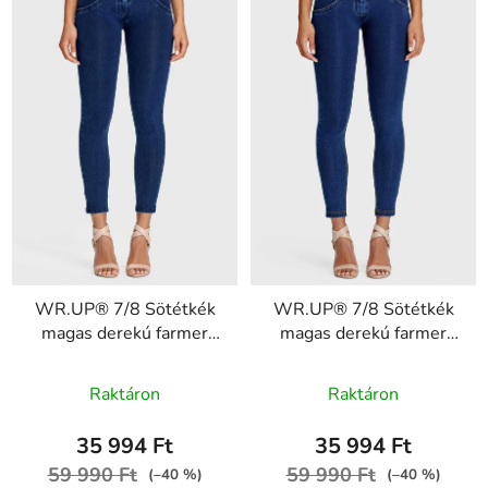
WR.UP® 7/8 Sötétkék
WR.UP® 7/8 Sötétkék
magas derekú farmer
magas derekú farmer
gombokkal RE(MOVE)
sárga varrással
A
WRUP4BHC002ORG,
gombokkal RE(MOVE)
Raktáron
Raktáron
J0B
termék
WRUP4BHC002ORG,
J0Y
átlagos
35 994 Ft
35 994 Ft
értékelése
59 990 Ft
59 990 Ft
(–40 %)
(–40 %)