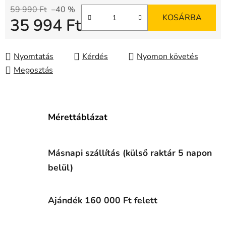
59 990 Ft
–40 %
KOSÁRBA
35 994 Ft
Egységár:
Nyomtatás
Kérdés
Nyomon követés
Megosztás
Mérettáblázat
Másnapi szállítás (külső raktár 5 napon
belül)
Ajándék 160 000 Ft felett