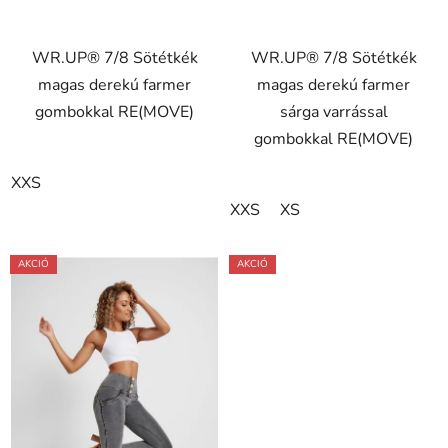
5-
ből
WR.UP® 7/8 Sötétkék
WR.UP® 7/8 Sötétkék
5,0
magas derekú farmer
magas derekú farmer
csillag.
gombokkal RE(MOVE)
sárga varrással
gombokkal RE(MOVE)
XXS
XXS
XS
AKCIÓ
AKCIÓ