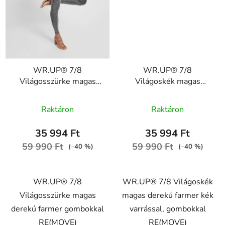
WR.UP® 7/8
WR.UP® 7/8
Világosszürke magas
Világoskék magas
derekú farmer
derekú farmer
A
gombokkal RE(MOVE)
gombokkal RE(MOVE)
Raktáron
Raktáron
WRUP4BHC002ORG,
WRUP4BHC002ORG,
termék
J3Y
J4B
átlagos
35 994 Ft
35 994 Ft
értékelése
59 990 Ft
59 990 Ft
(–40 %)
(–40 %)
5-
ből
WR.UP® 7/8
WR.UP® 7/8 Világoskék
5,0
Világosszürke magas
magas derekú farmer kék
csillag.
derekú farmer gombokkal
varrással, gombokkal
RE(MOVE)
RE(MOVE)