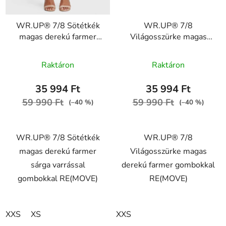
WR.UP® 7/8 Sötétkék
WR.UP® 7/8
magas derekú farmer
Világosszürke magas
sárga varrással
derekú farmer
gombokkal RE(MOVE)
gombokkal RE(MOVE)
Raktáron
Raktáron
WRUP4BHC002ORG,
WRUP4BHC002ORG,
J0Y
J3Y
35 994 Ft
35 994 Ft
59 990 Ft
59 990 Ft
(–40 %)
(–40 %)
WR.UP® 7/8 Sötétkék
WR.UP® 7/8
magas derekú farmer
Világosszürke magas
sárga varrással
derekú farmer gombokkal
gombokkal RE(MOVE)
RE(MOVE)
XXS
XS
XXS