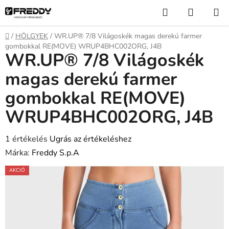
Ugrás
Keresés
KOSÁR
a
fő
Kezdőlap
/
HÖLGYEK
/
WR.UP® 7/8 Világoskék magas derekú farmer
tartalomhoz
gombokkal RE(MOVE) WRUP4BHC002ORG, J4B
WR.UP® 7/8 Világoskék
magas derekú farmer
gombokkal RE(MOVE)
WRUP4BHC002ORG, J4B
A
1 értékelés
Ugrás az értékeléshez
termék
Márka:
Freddy S.p.A
átlagos
AKCIÓ
értékelése
5-
ből
5,0