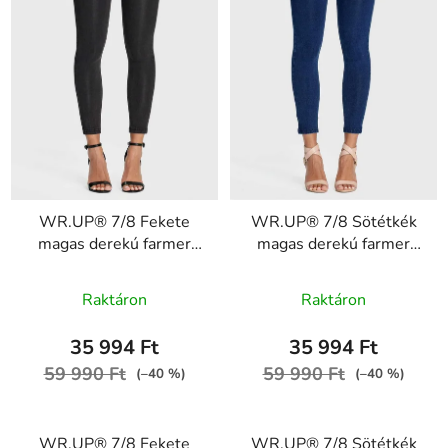
WR.UP® 7/8 Fekete
WR.UP® 7/8 Sötétkék
magas derekú farmer
magas derekú farmer
gombokkal RE(MOVE)
gombokkal RE(MOVE)
A
WRUP4BHC002ORG,
WRUP4BHC002ORG,
Raktáron
Raktáron
J7N
J0B
termék
átlagos
35 994 Ft
35 994 Ft
értékelése
59 990 Ft
59 990 Ft
(–40 %)
(–40 %)
5-
ből
WR.UP® 7/8 Fekete
WR.UP® 7/8 Sötétkék
5,0