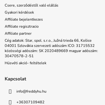
Csere, szerződéstől való elállás
Gyakori kérdések
Affiliate bejelentkezes
Affiliate regisztracio
Affiliate partner
Cég adatok: Star, spol. s.r.o., Južná trieda 66, Košice
04001 Szlovákia szervezeti adószám ICO: 31715532
közösségi adószám: SK 2020489669 magyar adószám:
30470578-2-51
Húsvéti akció- feltételek
Kapcsolat
info
@
freddyhu.hu
+36307109482