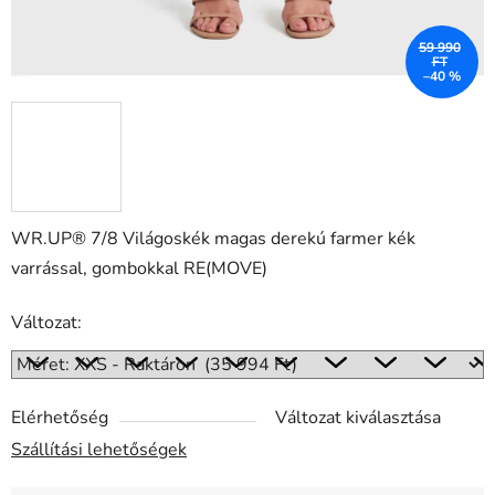
59 990
FT
–40 %
WR.UP® 7/8 Világoskék magas derekú farmer kék
varrással, gombokkal RE(MOVE)
Változat:
Elérhetőség
Változat kiválasztása
Szállítási lehetőségek