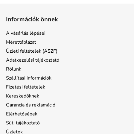
L
á
Információk önnek
b
l
A vásárlás lépései
é
Mérettáblázat
c
Üzleti feltételek (ÁSZF)
Adatkezelési tájékoztató
Rólunk
Szállítási információk
Fizetési feltételek
Kereskedőknek
Garancia és reklamáció
Elérhetőségek
Süti tájékoztató
Üzletek