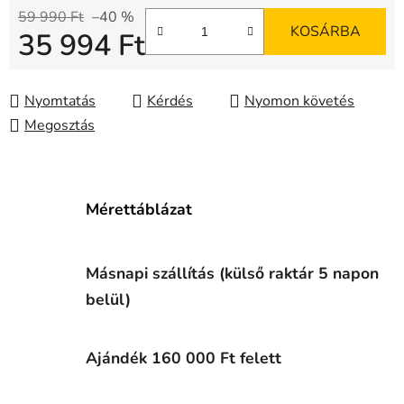
59 990 Ft
–40 %
KOSÁRBA
35 994 Ft
Egységár:
Nyomtatás
Kérdés
Nyomon követés
Megosztás
Mérettáblázat
Másnapi szállítás (külső raktár 5 napon
belül)
Ajándék 160 000 Ft felett