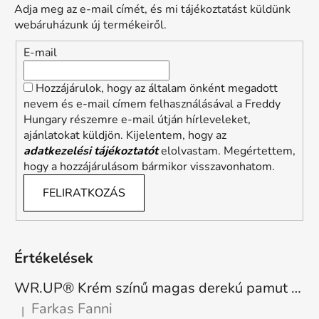
Adja meg az e-mail címét, és mi tájékoztatást küldünk
webáruházunk új termékeiről.
E-mail
Hozzájárulok, hogy az általam önként megadott
nevem és e-mail címem felhasználásával a Freddy
Hungary részemre e-mail útján hírleveleket,
ajánlatokat küldjön. Kijelentem, hogy az
adatkezelési tájékoztatót
elolvastam. Megértettem,
hogy a hozzájárulásom bármikor visszavonhatom.
FELIRATKOZÁS
Értékelések
WR.UP® Krém színű magas derekú pamut nadrág RE(MOVE) WRUP1HC001ORG, Z40
Farkas Fanni
|
A termék értékelése 5-ből 5 csillag.