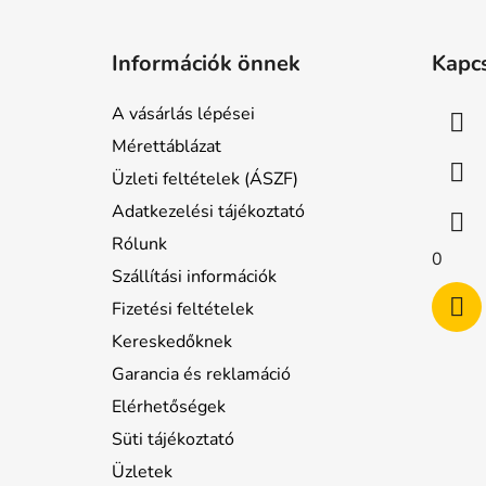
L
á
Információk önnek
Kapc
b
l
A vásárlás lépései
é
Mérettáblázat
c
Üzleti feltételek (ÁSZF)
Adatkezelési tájékoztató
Rólunk
0
Szállítási információk
Fizetési feltételek
Kereskedőknek
Garancia és reklamáció
Elérhetőségek
Süti tájékoztató
Üzletek