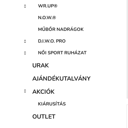
a
WR.UP®
n
e
N.O.W.®
l
MŰBŐR NADRÁGOK
D.I.W.O. PRO
NŐI SPORT RUHÁZAT
URAK
AJÁNDÉKUTALVÁNY
AKCIÓK
KIÁRUSÍTÁS
OUTLET