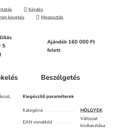
tatás
Kérdés
on követés
Megosztás
lítás
Ajándék 160 000 Ft
r 5
felett
)
ékelés
Beszélgetés
ással,
Kiegészítő paraméterek
Kategória
HÖLGYEK
Változat
EAN vonalkód
kiválasztása