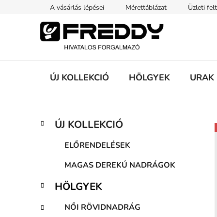
Ugrás
A vásárlás lépései
Mérettáblázat
Üzleti fel
a
fő
tartalomhoz
ÚJ KOLLEKCIÓ
HÖLGYEK
URAK
O
K
Kategóriák
ÚJ KOLLEKCIÓ
a
átugrása
l
t
d
ELŐRENDELÉSEK
e
a
g
MAGAS DEREKÚ NADRÁGOK
l
ó
s
r
HÖLGYEK
i
ó
á
p
NŐI RÖVIDNADRÁG
k