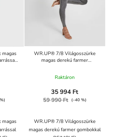
k magas
WR.UP® 7/8 Világosszürke
arrással
magas derekú farmer
VE)
gombokkal RE(MOVE)
, J0Y
WRUP4BHC002ORG, J3Y
Raktáron
35 994 Ft
59 990 Ft
 %)
(–40 %)
k magas
WR.UP® 7/8 Világosszürke
arrással
magas derekú farmer gombokkal