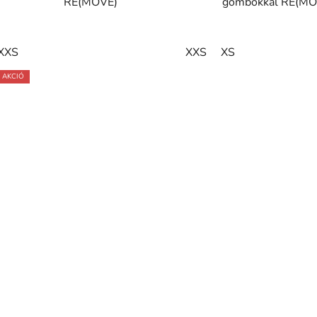
RE(MOVE)
gombokkal RE(MO
XXS
XXS
XS
AKCIÓ