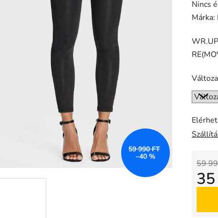
A
Nincs é
termék
Márka:
átlagos
WR.UP®
értékel
RE(MO
5-
ből
Változa
0,0
csillag.
Elérhe
Szállít
59 990 FT
–40 %
59 99
35
Egysé