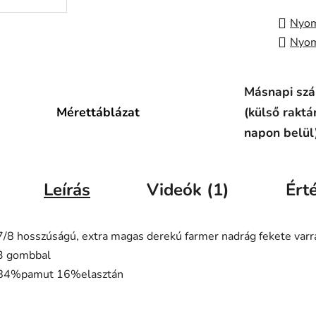
Nyom
Nyom
Másnapi szál
Mérettáblázat
(külső raktá
napon belül
Leírás
Videók (1)
Ért
7/8 hosszúságú, extra magas derekú farmer nadrág fekete varr
3 gombbal
84%pamut 16%elasztán