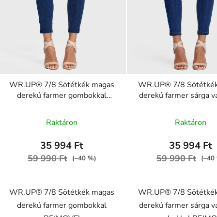
WR.UP® 7/8 Sötétkék magas
WR.UP® 7/8 Sötétké
derekú farmer gombokkal
derekú farmer sárga v
RE(MOVE)
gombokkal RE(MO
A
WRUP4BHC002ORG, J0B
WRUP4BHC002ORG
Raktáron
Raktáron
termék
átlagos
35 994 Ft
35 994 Ft
értékelése
59 990 Ft
59 990 Ft
(–40 %)
(–40
5-
ből
WR.UP® 7/8 Sötétkék magas
WR.UP® 7/8 Sötétké
5,0
derekú farmer gombokkal
derekú farmer sárga v
csillag.