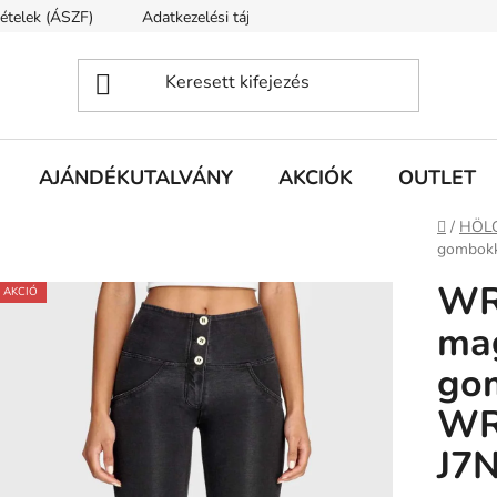
tételek (ÁSZF)
Adatkezelési tájékoztató
Rólunk
Szállí
AJÁNDÉKUTALVÁNY
AKCIÓK
OUTLET
Kezdől
/
HÖL
gombok
WR
AKCIÓ
mag
go
WR
J7