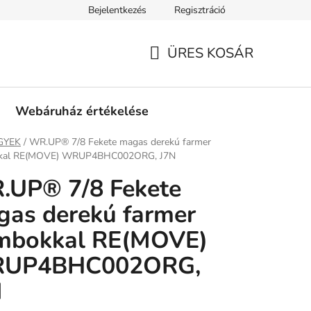
Bejelentkezés
Regisztráció
tási információk
Fizetési feltételek
Kereskedőknek
Gar
ÜRES KOSÁR
KOSÁR
Webáruház értékelése
ap
GYEK
/
WR.UP® 7/8 Fekete magas derekú farmer
kal RE(MOVE) WRUP4BHC002ORG, J7N
.UP® 7/8 Fekete
as derekú farmer
mbokkal RE(MOVE)
UP4BHC002ORG,
N