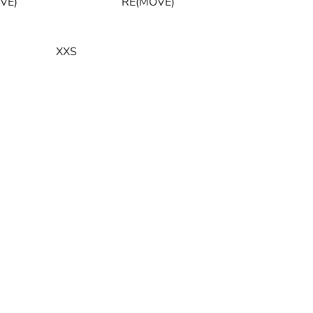
VE)
RE(MOVE)
XXS