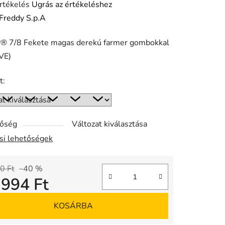
rtékelés
Ugrás az értékeléshez
Freddy S.p.A
 7/8 Fekete magas derekú farmer gombokkal
ése
VE)
t:
tőség
Változat kiválasztása
ási lehetőségek
0 Ft
–40 %
 994 Ft
gár:
KOSÁRBA