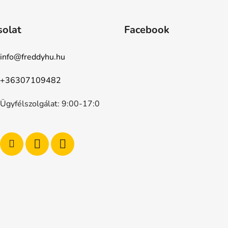
solat
Facebook
info
@
freddyhu.hu
+36307109482
Ügyfélszolgálat: 9:00-17:0