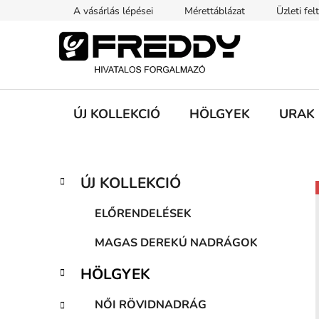
Ugrás
A vásárlás lépései
Mérettáblázat
Üzleti fel
a
fő
tartalomhoz
ÚJ KOLLEKCIÓ
HÖLGYEK
URAK
O
K
Kategóriák
ÚJ KOLLEKCIÓ
a
átugrása
l
t
d
ELŐRENDELÉSEK
e
a
g
MAGAS DEREKÚ NADRÁGOK
l
ó
s
r
HÖLGYEK
i
ó
á
p
NŐI RÖVIDNADRÁG
k