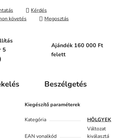
tatás
Kérdés
on követés
Megosztás
lítás
Ajándék 160 000 Ft
r 5
felett
)
ékelés
Beszélgetés
Kiegészítő paraméterek
Kategória
HÖLGYEK
Változat
EAN vonalkód
kiválasztá