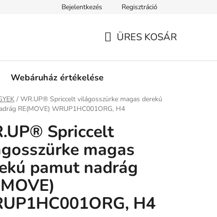
Bejelentkezés
Regisztráció
tási információk
Fizetési feltételek
Kereskedőknek
Gar
ÜRES KOSÁR
KOSÁR
Webáruház értékelése
ap
GYEK
/
WR.UP® Spriccelt világosszürke magas derekú
nadrág RE(MOVE) WRUP1HC001ORG, H4
.UP® Spriccelt
ágosszürke magas
ekú pamut nadrág
(MOVE)
UP1HC001ORG, H4