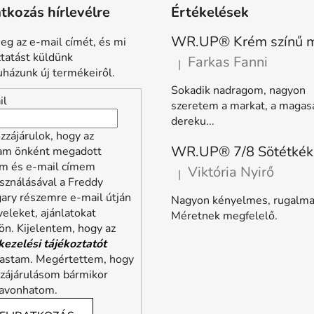
atkozás hírlevélre
Értékelések
eg az e-mail címét, és mi
ztatást küldünk
Farkas Fanni
|
A termék értékelése 5-ből 5 
házunk új termékeiről.
Sokadik nadragom, nagyon
il
szeretem a markat, a magas
dereku...
zzájárulok, hogy az
lam önként megadott
m és e-mail címem
Viktória Nyirő
|
A termék értékelése 5-ből 5 
sználásával a Freddy
ary részemre e-mail útján
Nagyon kényelmes, rugalma
veleket, ajánlatokat
Méretnek megfelelő.
ön. Kijelentem, hogy az
kezelési tájékoztatót
vastam. Megértettem, hogy
zzájárulásom bármikor
zavonhatom.