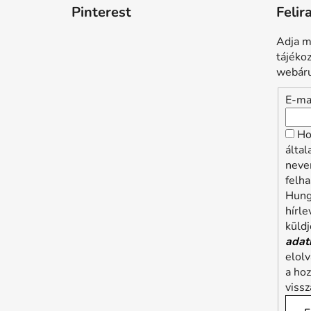
Pinterest
Felir
Adja m
tájéko
webáru
E-ma
Ho
álta
neve
felha
Hung
hírle
küldj
adat
elol
a ho
viss