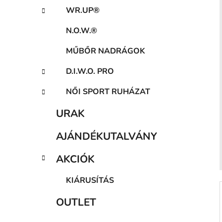
a
WR.UP®
n
e
N.O.W.®
l
MŰBŐR NADRÁGOK
D.I.W.O. PRO
NŐI SPORT RUHÁZAT
URAK
AJÁNDÉKUTALVÁNY
AKCIÓK
KIÁRUSÍTÁS
OUTLET