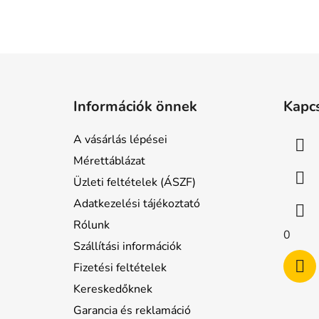
L
á
Információk önnek
Kapc
b
l
A vásárlás lépései
é
Mérettáblázat
c
Üzleti feltételek (ÁSZF)
Adatkezelési tájékoztató
Rólunk
0
Szállítási információk
Fizetési feltételek
Kereskedőknek
Garancia és reklamáció