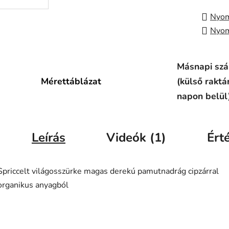
Nyom
Nyom
Másnapi szál
Mérettáblázat
(külső raktá
napon belül
Leírás
Videók (1)
Ért
Spriccelt világosszürke magas derekú pamutnadrág cipzárral
organikus anyagból