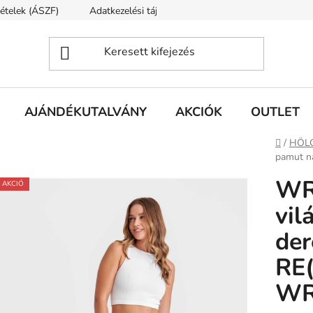
tételek (ÁSZF)
Adatkezelési tájékoztató
Rólunk
Szállí
AJÁNDÉKUTALVÁNY
AKCIÓK
OUTLET
Kezdől
/
HÖL
pamut 
WR
AKCIÓ
vil
der
RE
WR