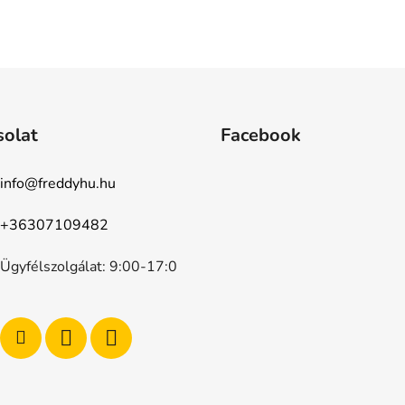
solat
Facebook
info
@
freddyhu.hu
+36307109482
Ügyfélszolgálat: 9:00-17:0