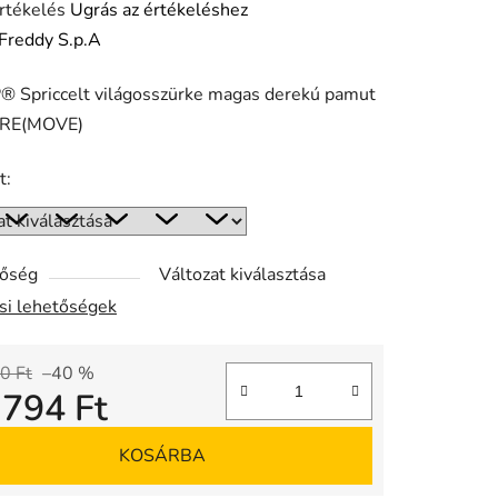
rtékelés
Ugrás az értékeléshez
Freddy S.p.A
 Spriccelt világosszürke magas derekú pamut
ése
 RE(MOVE)
t:
tőség
Változat kiválasztása
ási lehetőségek
0 Ft
–40 %
 794 Ft
gár:
KOSÁRBA