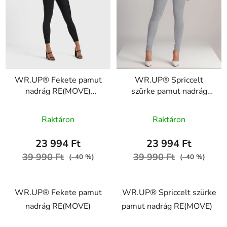
WR.UP® Fekete pamut
WR.UP® Spriccelt
nadrág RE(MOVE)
szürke pamut nadrág
WRUP1RC001ORG, N
RE(MOVE)
A
WRUP1RC001ORG,
Raktáron
Raktáron
termék
H4
átlagos
23 994 Ft
23 994 Ft
értékelése
39 990 Ft
39 990 Ft
(–40 %)
(–40 %)
5-
ből
WR.UP® Fekete pamut
WR.UP® Spriccelt szürke
5,0
nadrág RE(MOVE)
pamut nadrág RE(MOVE)
csillag.