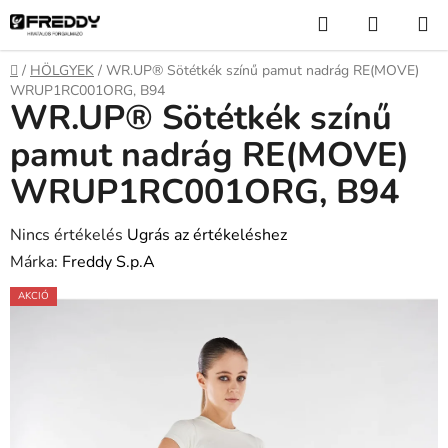
Ugrás
Keresés
KOSÁR
a
fő
Kezdőlap
/
HÖLGYEK
/
WR.UP® Sötétkék színű pamut nadrág RE(MOVE)
tartalomhoz
WRUP1RC001ORG, B94
WR.UP® Sötétkék színű
pamut nadrág RE(MOVE)
WRUP1RC001ORG, B94
A
Nincs értékelés
Ugrás az értékeléshez
termék
Márka:
Freddy S.p.A
átlagos
AKCIÓ
értékelése
5-
ből
0,0
csillag.