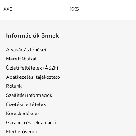
XXS
XXS
L
á
Információk önnek
b
l
A vásárlás lépései
é
Mérettáblázat
c
Üzleti feltételek (ÁSZF)
Adatkezelési tájékoztató
Rólunk
Szállítási információk
Fizetési feltételek
Kereskedőknek
Garancia és reklamáció
Elérhetőségek