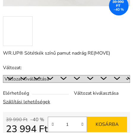
39 990
FT
–40 %
WR.UP® Sötétkék színű pamut nadrág RE(MOVE)
Változat:
Elérhetőség
Változat kiválasztása
Szállítási lehetőségek
39 990 Ft
–40 %
KOSÁRBA
23 994 Ft