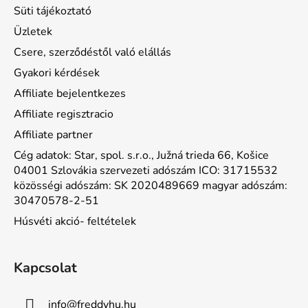
Süti tájékoztató
Üzletek
Csere, szerződéstől való elállás
Gyakori kérdések
Affiliate bejelentkezes
Affiliate regisztracio
Affiliate partner
Cég adatok: Star, spol. s.r.o., Južná trieda 66, Košice
04001 Szlovákia szervezeti adószám ICO: 31715532
közösségi adószám: SK 2020489669 magyar adószám:
30470578-2-51
Húsvéti akció- feltételek
Kapcsolat
info
@
freddyhu.hu