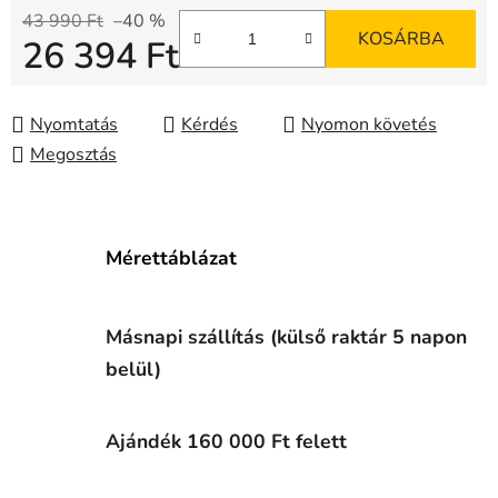
43 990 Ft
–40 %
KOSÁRBA
26 394 Ft
Egységár:
Nyomtatás
Kérdés
Nyomon követés
Megosztás
Mérettáblázat
Másnapi szállítás (külső raktár 5 napon
belül)
Ajándék 160 000 Ft felett