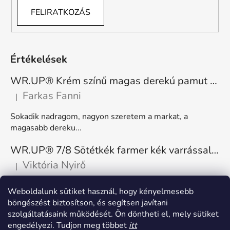
FELIRATKOZÁS
Értékelések
WR.UP® Krém színű magas derekú pamut nadrág RE(MOVE) WRUP1HC001ORG, Z40
Farkas Fanni
|
A termék értékelése 5-ből 5 csillag.
Sokadik nadragom, nagyon szeretem a markat, a
magasabb dereku...
WR.UP® 7/8 Sötétkék farmer kék varrással, superskinny RE(MOVE) WRUP4RC002ORG, J0B
Viktória Nyirő
|
A termék értékelése 5-ből 5 csillag.
Nagyon kényelmes, rugalmas. Méretnek megfelelő.
Weboldalunk sütiket használ, hogy kényelmesebb
böngészést biztosítson, és segítsen javítani
szolgáltatásaink működését. Ön döntheti el, mely sütiket
engedélyezi. Tudjon meg többet
itt