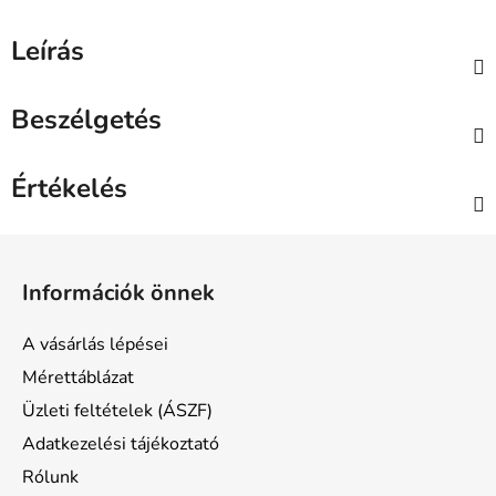
Leírás
Beszélgetés
Értékelés
L
á
Információk önnek
b
l
A vásárlás lépései
é
Mérettáblázat
c
Üzleti feltételek (ÁSZF)
Adatkezelési tájékoztató
Rólunk