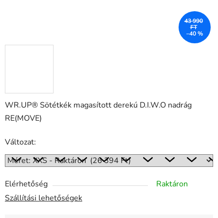
43 990
FT
–40 %
WR.UP® Sötétkék magasított derekú D.I.W.O nadrág
RE(MOVE)
Változat:
Elérhetőség
Raktáron
Szállítási lehetőségek