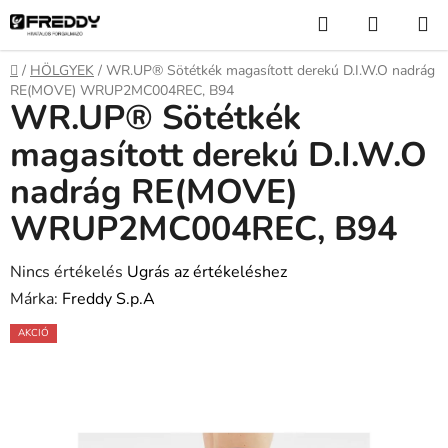
Ugrás
Keresés
KOSÁR
a
fő
Kezdőlap
/
HÖLGYEK
/
WR.UP® Sötétkék magasított derekú D.I.W.O nadrág
tartalomhoz
RE(MOVE) WRUP2MC004REC, B94
WR.UP® Sötétkék
magasított derekú D.I.W.O
nadrág RE(MOVE)
WRUP2MC004REC, B94
A
Nincs értékelés
Ugrás az értékeléshez
termék
Márka:
Freddy S.p.A
átlagos
AKCIÓ
értékelése
5-
ből
0,0