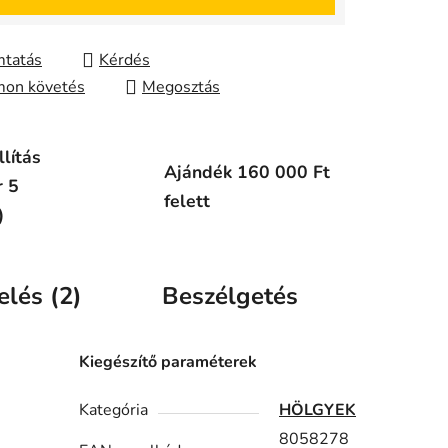
tatás
Kérdés
on követés
Megosztás
lítás
Ajándék 160 000 Ft
r 5
felett
)
elés (2)
Beszélgetés
Kiegészítő paraméterek
Kategória
HÖLGYEK
8058278