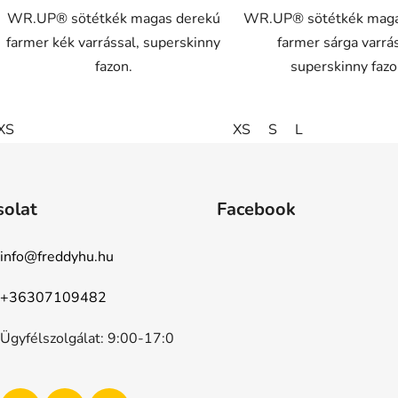
WR.UP® sötétkék magas derekú
WR.UP® sötétkék maga
farmer kék varrással, superskinny
farmer sárga varrás
fazon.
superskinny fazo
XS
XS
S
L
solat
Facebook
info
@
freddyhu.hu
+36307109482
Ügyfélszolgálat: 9:00-17:0