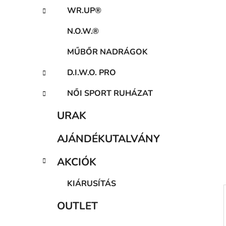
a
WR.UP®
n
e
N.O.W.®
l
MŰBŐR NADRÁGOK
D.I.W.O. PRO
NŐI SPORT RUHÁZAT
URAK
AJÁNDÉKUTALVÁNY
AKCIÓK
KIÁRUSÍTÁS
OUTLET