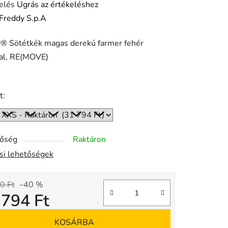
elés
Ugrás az értékeléshez
Freddy S.p.A
 Sötétkék magas derekú farmer fehér
ése
sal, RE(MOVE)
t:
tőség
Raktáron
ási lehetőségek
0 Ft
–40 %
 794 Ft
gár:
KOSÁRBA