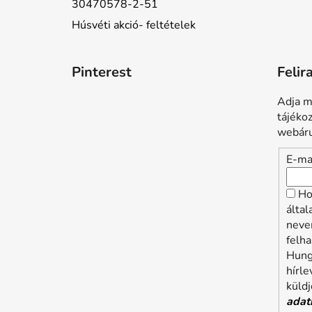
30470578-2-51
Húsvéti akció- feltételek
Pinterest
Felir
Adja m
tájéko
webáru
E-ma
Ho
álta
neve
felha
Hung
hírle
küldj
adat