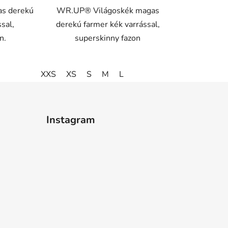
s derekú
WR.UP® Világoskék magas
sal,
derekú farmer kék varrással,
n.
superskinny fazon
XXS
XS
S
M
L
Instagram