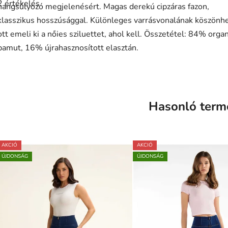
2 értékelés
átlagos
hangsúlyozó megjelenésért. Magas derekú cipzáras fazon,
értékelése
klasszikus hosszúsággal. Különleges varrásvonalának köszönh
5-
ből
ott emeli ki a nőies sziluettet, ahol kell. Összetétel: 84% orga
5,0
csillag.
pamut, 16% újrahasznosított elasztán.
Hasonló term
AKCIÓ
AKCIÓ
ÚJDONSÁG
ÚJDONSÁG