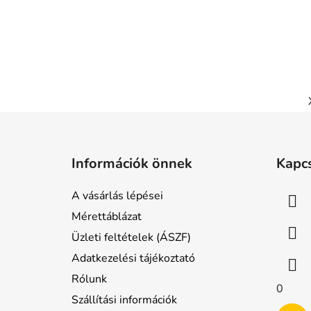
L
á
Információk önnek
Kapc
b
l
A vásárlás lépései
é
Mérettáblázat
c
Üzleti feltételek (ÁSZF)
Adatkezelési tájékoztató
Rólunk
0
Szállítási információk