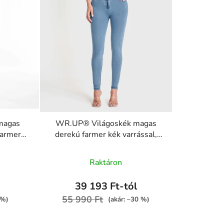
magas
WR.UP® Világoskék magas
farmer
derekú farmer kék varrással,
(MOVE)
RE(MOVE)
 J0Y
WRUP2HC002ORG, J4B
Raktáron
39 193 Ft-tól
55 990 Ft
 %)
(akár: –30 %)