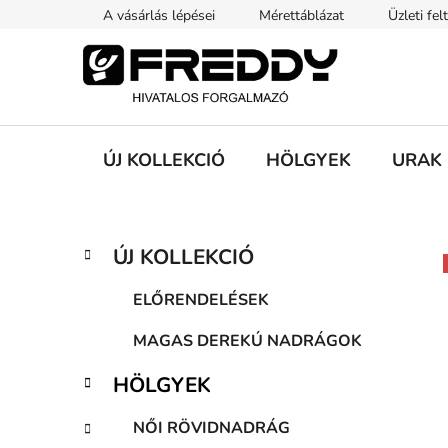
Ugrás
A vásárlás lépései
Mérettáblázat
Üzleti fel
a
fő
tartalomhoz
ÚJ KOLLEKCIÓ
HÖLGYEK
URAK
O
K
Kategóriák
ÚJ KOLLEKCIÓ
a
átugrása
l
t
d
ELŐRENDELÉSEK
e
a
g
MAGAS DEREKÚ NADRÁGOK
l
ó
s
r
HÖLGYEK
i
ó
á
p
NŐI RÖVIDNADRÁG
k