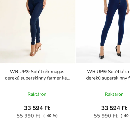
WR.UP® Sötétkék magas
WR.UP® Sötétkék 
derekú superskinny farmer kék
derekú superskinny 
varrással, RE(MOVE)
sárga varrással, RE
WRUP2HC002ORG, J0B
WRUP2HC002ORG,
Raktáron
Raktáron
33 594 Ft
33 594 Ft
55 990 Ft
55 990 Ft
(–40 %)
(–40