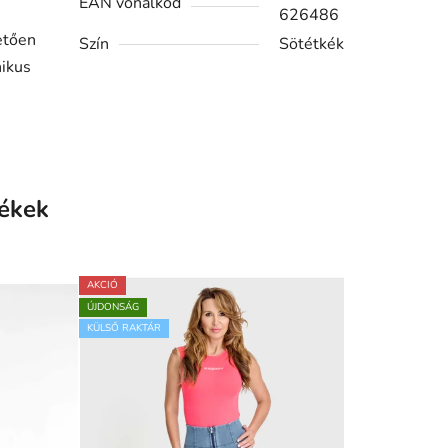
EAN vonalkód
626486
etően
Szín
Sötétkék
nikus
ékek
AKCIÓ
ÚJDONSÁG
KÜLSŐ RAKTÁR