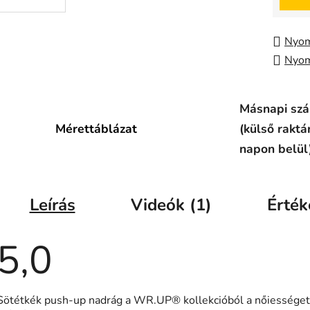
Nyom
Nyom
Másnapi szál
Mérettáblázat
(külső raktá
napon belül
Leírás
Videók (1)
Érték
5,0
A
Sötétkék push-up nadrág a WR.UP® kollekcióból a nőiességet
termék