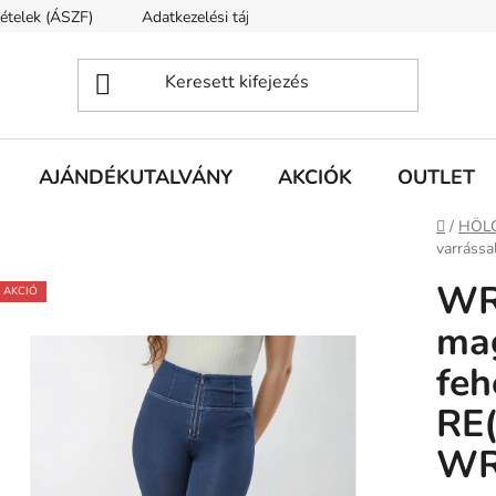
tételek (ÁSZF)
Adatkezelési tájékoztató
Rólunk
Szállí
AJÁNDÉKUTALVÁNY
AKCIÓK
OUTLET
Kezdől
/
HÖL
varráss
WR
AKCIÓ
mag
feh
RE
WR