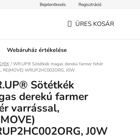
Bejelentkezés
Regisztráció
tási információk
Fizetési feltételek
Kereskedőknek
Gar
ÜRES KOSÁR
KOSÁR
Webáruház értékelése
ap
GYEK
/
WR.UP® Sötétkék magas derekú farmer fehér
al, RE(MOVE) WRUP2HC002ORG, J0W
.UP® Sötétkék
as derekú farmer
ér varrással,
(MOVE)
UP2HC002ORG, J0W