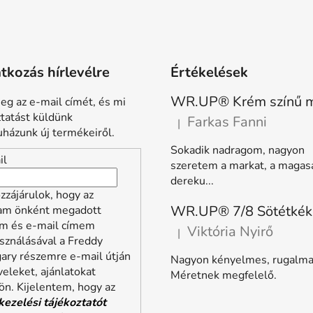
atkozás hírlevélre
Értékelések
eg az e-mail címét, és mi
ztatást küldünk
Farkas Fanni
|
A termék értékelése 5-ből 5 
házunk új termékeiről.
Sokadik nadragom, nagyon
il
szeretem a markat, a magas
dereku...
zzájárulok, hogy az
lam önként megadott
m és e-mail címem
Viktória Nyirő
|
A termék értékelése 5-ből 5 
sználásával a Freddy
ary részemre e-mail útján
Nagyon kényelmes, rugalma
veleket, ajánlatokat
Méretnek megfelelő.
ön. Kijelentem, hogy az
kezelési tájékoztatót