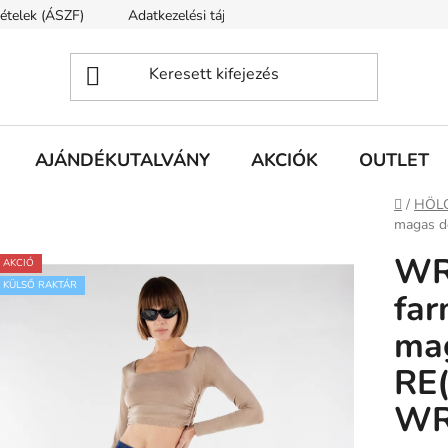
tételek (ÁSZF)
Adatkezelési tájékoztató
Rólunk
Szállí
AJÁNDÉKUTALVÁNY
AKCIÓK
OUTLET
Kezdől
/
HÖL
magas d
WR
AKCIÓ
KÜLSŐ RAKTÁR
far
mag
RE
WR