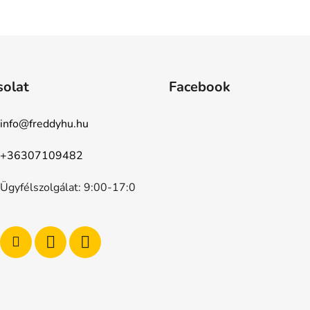
solat
Facebook
info
@
freddyhu.hu
+36307109482
Ügyfélszolgálat: 9:00-17:0