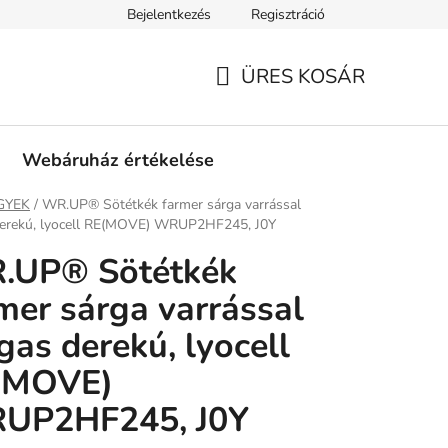
Bejelentkezés
Regisztráció
tási információk
Fizetési feltételek
Kereskedőknek
Gar
ÜRES KOSÁR
KOSÁR
Webáruház értékelése
ap
GYEK
/
WR.UP® Sötétkék farmer sárga varrással
erekú, lyocell RE(MOVE) WRUP2HF245, J0Y
.UP® Sötétkék
mer sárga varrással
as derekú, lyocell
(MOVE)
UP2HF245, J0Y