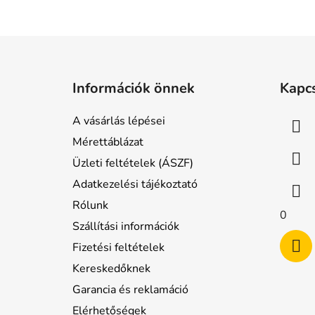
L
á
Információk önnek
Kapc
b
l
A vásárlás lépései
é
Mérettáblázat
c
Üzleti feltételek (ÁSZF)
Adatkezelési tájékoztató
Rólunk
0
Szállítási információk
Fizetési feltételek
Kereskedőknek
Garancia és reklamáció
Elérhetőségek