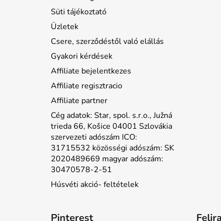
Süti tájékoztató
Üzletek
Csere, szerződéstől való elállás
Gyakori kérdések
Affiliate bejelentkezes
Affiliate regisztracio
Affiliate partner
Cég adatok: Star, spol. s.r.o., Južná
trieda 66, Košice 04001 Szlovákia
szervezeti adószám ICO:
31715532 közösségi adószám: SK
2020489669 magyar adószám:
30470578-2-51
Húsvéti akció- feltételek
Pinterest
Felir