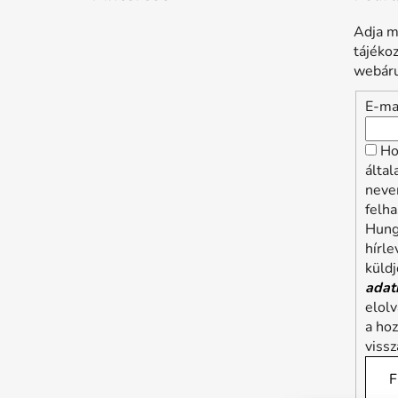
Adja m
tájéko
webáru
E-ma
Ho
álta
neve
felha
Hung
hírle
küldj
adat
elol
a ho
viss
F