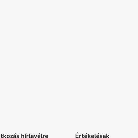
atkozás hírlevélre
Értékelések