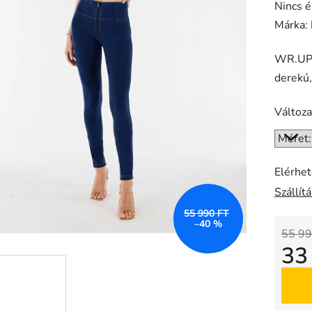
A
Nincs é
termék
Márka:
átlagos
WR.UP®
értékel
derekú
5-
ből
Változa
0,0
csillag.
Elérhe
Szállít
55 990 FT
–40 %
55 99
33
Egysé