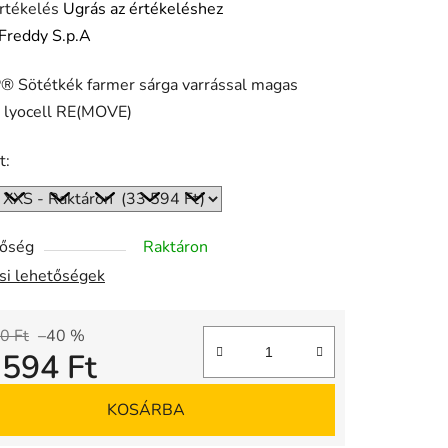
rtékelés
Ugrás az értékeléshez
Freddy S.p.A
 Sötétkék farmer sárga varrással magas
ése
, lyocell RE(MOVE)
t:
tőség
Raktáron
ási lehetőségek
0 Ft
–40 %
 594 Ft
gár:
KOSÁRBA