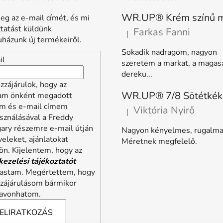
eg az e-mail címét, és mi
ztatást küldünk
Farkas Fanni
|
A termék értékelése 5-ből 5 
házunk új termékeiről.
Sokadik nadragom, nagyon
il
szeretem a markat, a magas
dereku...
zzájárulok, hogy az
lam önként megadott
m és e-mail címem
Viktória Nyirő
|
A termék értékelése 5-ből 5 
sználásával a Freddy
ary részemre e-mail útján
Nagyon kényelmes, rugalma
veleket, ajánlatokat
Méretnek megfelelő.
ön. Kijelentem, hogy az
kezelési tájékoztatót
vastam. Megértettem, hogy
zzájárulásom bármikor
zavonhatom.
ELIRATKOZÁS