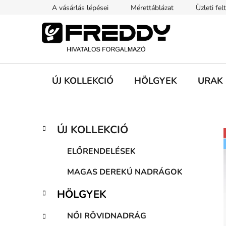
Ugrás
A vásárlás lépései
Mérettáblázat
Üzleti fel
a
fő
tartalomhoz
ÚJ KOLLEKCIÓ
HÖLGYEK
URAK
O
K
Kategóriák
ÚJ KOLLEKCIÓ
a
átugrása
l
t
d
ELŐRENDELÉSEK
e
a
g
MAGAS DEREKÚ NADRÁGOK
l
ó
s
r
HÖLGYEK
i
ó
á
p
NŐI RÖVIDNADRÁG
k