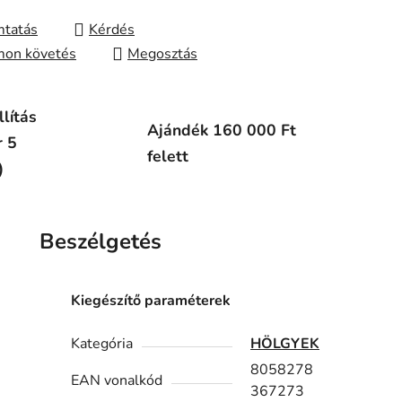
tatás
Kérdés
on követés
Megosztás
lítás
Ajándék 160 000 Ft
r 5
felett
)
Beszélgetés
Kiegészítő paraméterek
Kategória
HÖLGYEK
8058278
EAN vonalkód
367273