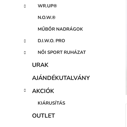
a
WR.UP®
n
e
N.O.W.®
l
MŰBŐR NADRÁGOK
D.I.W.O. PRO
NŐI SPORT RUHÁZAT
URAK
AJÁNDÉKUTALVÁNY
AKCIÓK
KIÁRUSÍTÁS
OUTLET