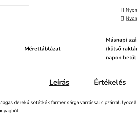
Nyom
Nyom
Másnapi szál
Mérettáblázat
(külső raktá
napon belül
Leírás
Értékelés
Magas derekú sötétkék farmer sárga varrással cipzárral, lyocell
anyagból